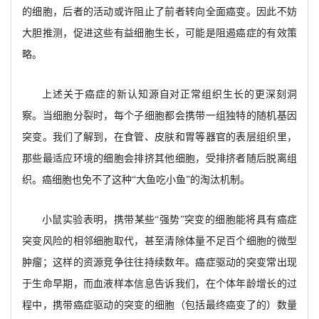
的细胞，后者的活动或许阻止了前者转向全面癌变。因此不妨
大胆推测，促进这些有益细胞生长，可能是阻遏癌症的有效策
略。
上述关于癌症的新认知源自对正常组织生长的更深刻洞
察。当细胞分裂时，每个子细胞都会携带一组独特的随机基因
突变。我们了解到，在食管、皮肤和胃等器官的表层组织里，
那些最适应环境的细胞会排挤其他细胞，受排挤者随后脱离组
织。癌细胞也免不了这种
“大鱼吃小鱼”的淘汰机制。
小鼠实验表明，携带某些
“强势”突变的细胞能将具有癌症
突变风险的相邻细胞取代，甚至清除体量不足百个细胞的微型
肿瘤；这样的资源竞争往往持续数年。癌症驱动的突变常出现
于生命早期，而血液样本信息告诉我们，在个体年龄增长的过
程中，携带癌症驱动的突变的细胞（包括最终癌变了的）数量