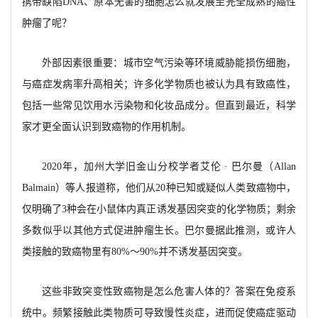
携带缺陷
DNA、原本无害的细胞怎么就发展至完全成熟的癌性
肿瘤了呢？
外部因素很重要：城市空气污染等环境威胁能损伤细胞，
与癌症发病率升高相关；许多化学物质也被认为具有致癌性，
包括一些常见饮用水污染物和化妆品成分。但直到最近，科学
家才更全面认识到致癌物的作用机制。
2020年，加州大学旧金山分校学者艾伦 · 巴尔曼（Allan
Balmain）等人报道称，他们从20种已知或疑似人类致癌物中，
仅明确了3种会在小鼠体内真正诱发基因突变的化学物质；剩余
多数似乎以其他方式促进肿瘤生长。巴尔曼据此推测，或许人
类接触的致癌物里有80%～90%并不诱发基因突变。
这些非致突变性致癌物是怎么危害人体的？答案在免疫系
统中。频繁接触此类物质可导致慢性炎症，进而促使癌症驱动