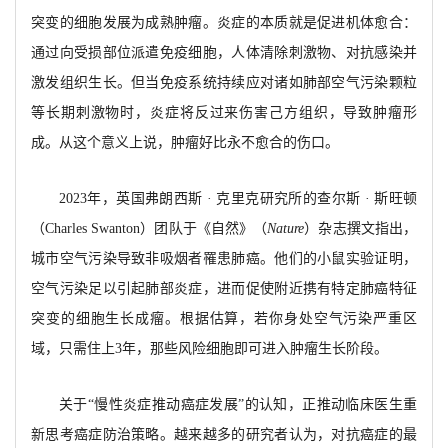
突变的细胞发展为成熟肿瘤。炎症的本质就是促进机体愈合：
通过向受损部位派遣免疫细胞，人体清除刺激物、对抗感染并
激发组织生长。但当免疫系统持续应对诸如肺部空气污染颗粒
等长期刺激物时，炎症将反过来伤害己方组织，导致肿瘤形
成。从这个意义上说，肿瘤好比永不愈合的伤口。
2023年，英国弗朗西斯 · 克里克研究所的查尔斯 · 斯旺顿
（Charles Swanton）团队于《自然》（
Nature
）杂志撰文指出，
城市空气污染导致非吸烟者罹患肺癌。他们的小鼠实验证明，
空气污染足以引起肺部炎症，进而促使附近携有特定肺癌特征
突变的细胞生长成瘤。根据估算，若你身处空气污染严重区
域，只需住上
3年，那些风险细胞即可进入肿瘤生长阶段。
关于
“慢性炎症推动癌症发展”的认知，正推动临床医生重
新思考癌症防治策略。越来越多的研究者认为，对抗癌症的最