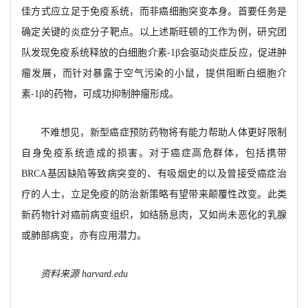
佳方式应立足于免疫系统，而非癌细胞突变本身。首要任务是
确定关键的炎症分子靶点。以上述斯旺顿的工作为例，研究团
队发现免疫系统释放的白细胞介素
-1β会驱动炎症反应，促进肿
瘤发展，而针对暴露于空气污染的小鼠，提供阻断白细胞介
素-1β的药物，可成功抑制肿瘤形成。
不难想见，新型癌症预防药物将有能力帮助人体更好限制
自身免疫系统造成的损害。对于癌症高危群体，包括携带
BRCA基因缺陷等致病突变的、有吸烟史的以及曾接受癌症治
疗的人士，立足免疫的防治新策略有望带来颠覆性改变。此类
新药物针对癌前病变组织，如结肠息肉，又如尚未恶化的乳腺
或肺部病变，亦有应用潜力。
资料来源
harvard.edu