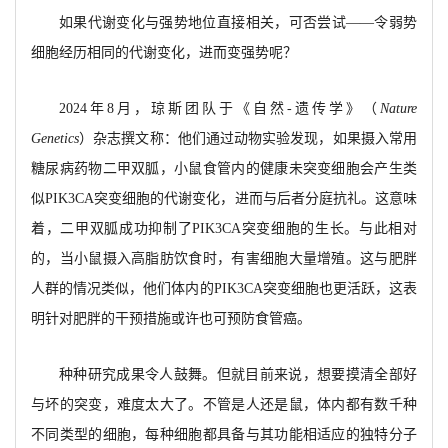
如果代谢变化与强势地位直接相关，可否尝试
——令弱势
细胞经历相同的代谢变化，进而变强势呢？
2024年8月，琼斯团队于《自然-遗传学》（
Nature
Genetics
）杂志撰文称：他们通过动物实验发现，如果摄入常用
糖尿病药物二甲双胍，小鼠食管内的健康未突变细胞会产生类
似
PIK3CA突变细胞的代谢变化，进而与后者分庭抗礼。这意味
着，二甲双胍成功抑制了PIK3CA突变细胞的生长。与此相对
的，当小鼠摄入高脂肪饮食时，有害细胞大量增殖。这与肥胖
人群的情况类似，他们体内的PIK3CA突变细胞也更活跃，这表
明针对肥胖的干预措施或许也可预防食管癌。
种种研究成果令人鼓舞。但就目前来说，想要摸清全部好
与坏的突变，难度太大了。不管是人还是鼠，体内都有数千种
不同类型的细胞，每种细胞都具备与其功能相适应的独特分子