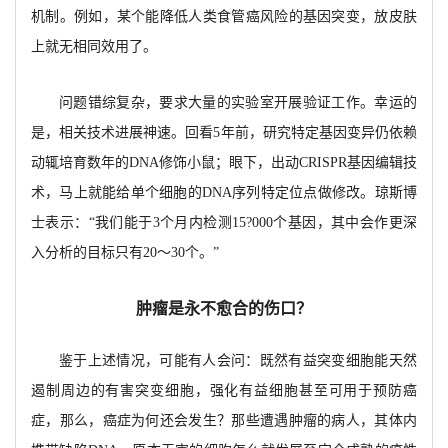
机制。例如，某个能降低人类食管癌风险的基因突变，放皮肤
上就无相同效用了。
问题错综复杂，要求大量的实验室开展验证工作。幸运的
是，相关技术进展神速。回看
5年前，研究特定基因变异仍依赖
动辄培育数年的DNA修饰小鼠；眼下，出动CRISPR基因编辑技
术，马上就能给单个细胞的DNA序列特定位点做修改。琼斯博
士表示：“我们能于3个月内检测15
?
000个基因，其中会作更深
入分析的目标只有20～30个。”
肿瘤是永不愈合的伤口？
鉴于上述情况，可能有人会问：既然有益突变细胞能天然
遏制周边的有害突变细胞，强化有益细胞甚至可用于预防癌
症，那么，癌症为何还会发生？那些遭遇肿瘤的病人，其体内