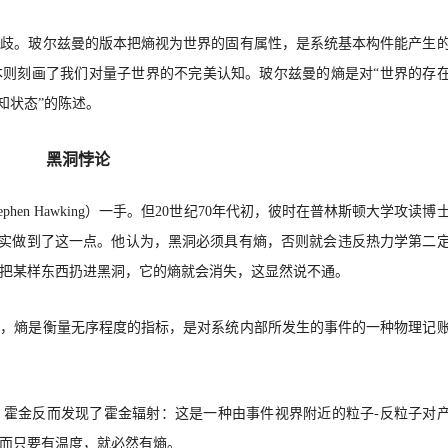
分歧。玻尔兹曼的版本把熵视为世界的固有属性，是系统基本构件能产生
版本则刻画了我们对量子世界的不完美认知。玻尔兹曼的熵是对“世界的存
认知状态”的陈述。
黑洞悖论
tephen Hawking）一手。但20世纪70年代初，彼时在普林斯顿大学攻读博
stein）确实做到了这一点。他认为，黑洞必须具有熵，否则就会违反热力学第二
把某样东西扔进黑洞，它的熵就会消失，这显然说不通。
道，熵是衡量无序程度的指标，是对系统内部所发生的事件的一种物理记
，霍金反而发现了霍金辐射：这是一种由事件视界附近的粒子
-反粒子对
而只要有温度，就必然有熵。