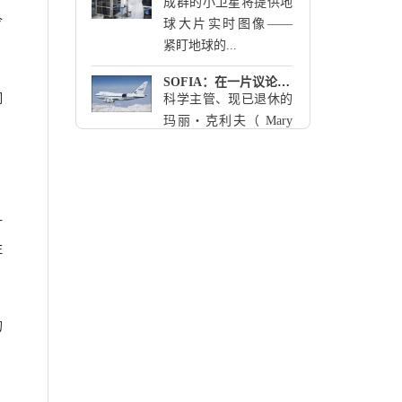
成群的小卫星将提供地
令
球大片实时图像――
紧盯地球的...
SOFIA：在一片议论声中成长
洞
科学主管、现已退休的
玛丽・克利夫（ Mary
Cleave ）...
星际旅行不再遥远
星际旅行不再遥远 邓
雪梅 / 编译 伊卡洛斯星
什
际无人探...
注
美国宇航局公布新火箭设计方案
美国宇航局公布新火箭
设计方案 邓雪梅 / 编译
的
美国宇...