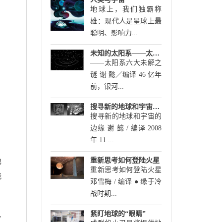
地球上，我们独霸称
雄：现代人是星球上最
聪明、影响力...
未知的太阳系——太阳系六大未解之谜
――太阳系六大未解之
谜 谢 懿／编译 46 亿年
前，银河...
搜寻新的地球和宇宙的边缘
搜寻新的地球和宇宙的
边缘 谢 懿 / 编译 2008
年 11 ...
重新思考如何登陆火星
也
重新思考如何登陆火星
我
邓雪梅 / 编译 ● 缘于冷
战时期...
紧盯地球的“眼睛”
穷