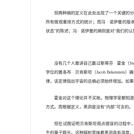
但两种熵的定义在此处出现了一个关键的
所有微观重排方式的统计；而冯
· 诺伊曼的
状态”的陈述；冯 · 诺伊曼的熵则是对“我们的
没有几个人敢讲自己赢过斯蒂芬
· 霍金（
S
学位的雅各布 · 贝肯斯坦（Jacob Beken
律，该定律指出宇宙的总熵必须始终增加。如果
霍金对这个理论并不买账。物理学家都知
方式。而根据定义，黑洞是没有
“内部”可言的。
但在试图证明贝肯斯坦观点错误的过程中
生的量子辉光。这种辐射意味着黑洞具有温度，