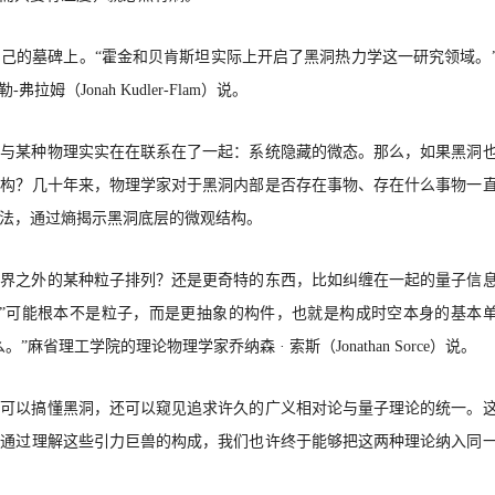
自己的墓碑上。
“霍金和贝肯斯坦实际上开启了黑洞热力学这一研究领域。
勒
-弗拉姆（Jonah Kudler-Flam）说。
熵与某种物理实实在在联系在了一起：系统隐藏的微态。那么，如果黑洞
结构？几十年来，物理学家对于黑洞内部是否存在事物、存在什么事物一
法，通过熵揭示黑洞底层的微观结构。
视界之外的某种粒子排列？还是更奇特的东西，比如纠缠在一起的量子信
分”可能根本不是粒子，而是更抽象的构件，也就是构成时空本身的基本
。”麻省理工学院的理论物理学家乔纳森 · 索斯（
Jonathan Sorce）说。
仅可以搞懂黑洞，还可以窥见追求许久的广义相对论与量子理论的统一。
。通过理解这些引力巨兽的构成，我们也许终于能够把这两种理论纳入同