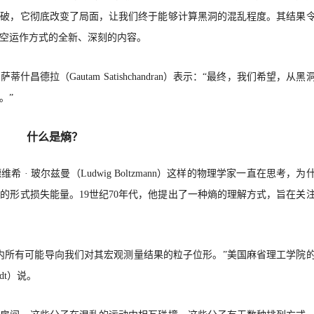
突破，它彻底改变了局面，让我们终于能够计算黑洞的混乱程度。其结果
空运作方式的全新、深刻的内容。
· 萨蒂什昌德拉（
Gautam Satishchandran）表示：“最终，我们希望，从黑
。”
什么是熵？
德维希
· 玻尔兹曼（
Ludwig Boltzmann）这样的物理学家一直在思考，为
的形式损失能量。19世纪70年代，他提出了一种熵的理解方式，旨在关
内所有可能导向我们对其宏观测量结果的粒子位形。”美国麻省理工学院
hardt）说。