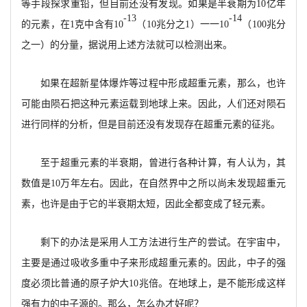
等手段探求重铅，但目前还没有发现。如果是半衰期为
10亿年
-13
-14
的元素，在1克中
含有
10
（
10兆分之1）一一10
（
100兆分
之一）
的分量
，据说用上述方法就可以检测出来。
如果在超新星体爆炸等过程中形成超重元素
，
那么
，也许
可能由陨石把这种元素运载到地球上来。
因此
，人们还对陨石
进行同样的分析，但是目前还没
有发现存在超重元素的征兆。
至于超重元素的半衰期，
曾进行各种计算，有人认为，其
数值是
10万年左右。因此，在自然界中之
所以尚未发现超重元
素，
也许是由于它的半衰期太短，因此全都变成了轻元素。
剩下的办法是采用人工方法进行生产的尝试。在宇宙中
，
主要是通过吸收多重中子来形成超重元素的。因此，中子的强
度必须比普通的原子炉大
10
兆倍。
在地球上，是不能形成这样
强有力的中子源的。那么，怎么办才好呢？