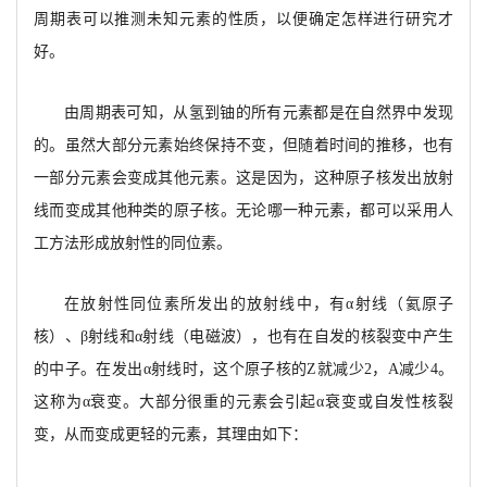
周期表可以推测未知元素的性质，以便确定怎样进行研究才
好。
由周期表可知，从氢到铀的所有元素都是在自然界中发现
的。虽然大部分元素始终保持不变，但
随着时间的推移，也有
一部分元素会变成其他元素。这是因为，这种原子核发出放射
线而变成其他种类的原子核。无论哪一种元素，都可以采用人
工方法形成放射性的同位素。
在放射性同位素所发出的放射线中，
有
α
射线
（氦原子
核）、
β
射线和
α
射线（电磁波），也有在自发
的核裂变中产生
的中子。
在发出
α
射线时，这个原子核的
Z就减少2，A减少4。
这称为
α
衰变。大部
分很重的元素会引起
α
衰变或自发性核裂
变，从而变成更轻的元素，其理由如下：