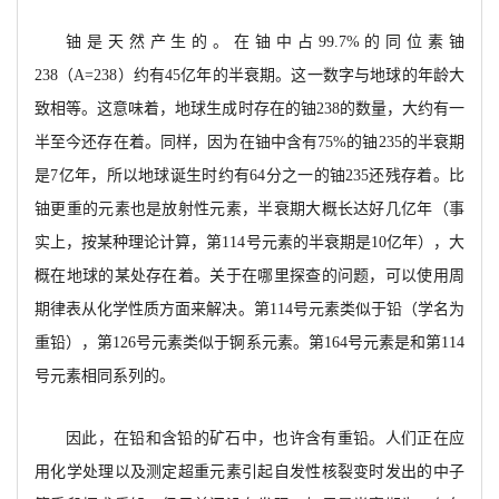
铀是天然产生的。
在铀中占
99.7%的同位素
铀
238
（
A
=238）约有45亿年的半衰期。这一数字与地球的年龄大
致相等。这意味着，地球生成时存
在的铀
238的数量，大约有一
半至今还存在着。同
样
，因为在铀中含有
75%的铀235的半衰期
是7亿
年，所以地球诞生时约有
64分之一的铀235还残存着。比
铀更重的元素也是放射性元素，半衰期大概
长达好几亿年
（事
实上，按某种理论计算，第
114号
元素的半衰期是
10亿年），大
概在地球的某处存在
着。关于在哪里探查的问题，可以使用周
期律表从化学性质方面来解决。第
114号元素类似于铅（学
名为
重铅
），第
126号元素类似于锕系元素。第164
号元素是和第
114
号元素相同系列的。
因此
，在铅和含铅的矿石中，也许含有重铅。人
们正在应
用化学处理以及测定超重元素引起自发性核裂变时发出的中子