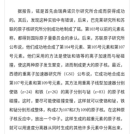
据报告，
锘是首先由瑞典诺贝尔研究所合成而获得成功
的。其后，发现这种实验中有错误，后来
，巴克莱研究所和苏
联的原子核研究所分别成功地制成了锘。
第
103号以前的元素名
称，都得到国际原
子量委员会的承认。后来，
苏联原子研究所
公布说，他们成功地合成了第
104号元素、第105号元素和
第
107
号元素。他们采用的方法是使钛和铬等的离子加速而与秘碰
撞，使这两种原子发生聚变，进而制
成更大的原子核。
最近，
西德的重离子加速器研究所（
GSI）公布说，它成功地合成出
第107号元素和第109号元素。其方法用重离子线型加速器分别
使
铬（
z
=24）和铁（
z=
26）的离子分别与铋（
z
=83）的
原子核
碰撞。这时，
要尽可能使碰撞变慢，这样就可以使铬和铋，铁
和铋分别形成整体，构成
Z为107和Z为109的原子核。在这种原
子核反应中，放出一个中子。这样生成的超重元素的原子核，
就可以用速度分离器从同时生成的其他许多元素中分离出来，