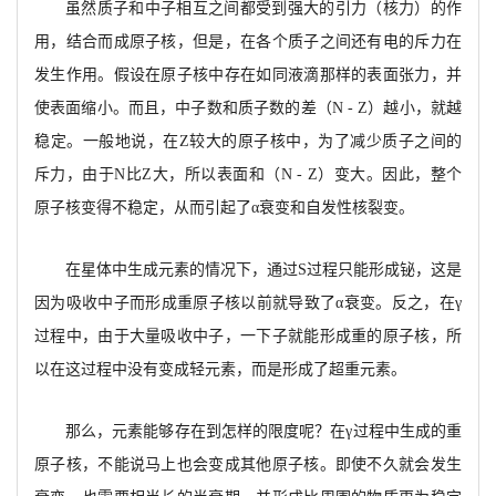
虽然质子和中子相互之间都受到强大的引力（核力）的作
用，结合而成原子核，但是，在各个质子之间还有电的斥力在
发生作用。
假设在原子核中存在如同液滴那样的表面张力，并
使表面缩小。而且，
中子数和质子数的差
（
N - Z）越小，就越
稳定。一般
地说，在
Z较大的原子核中，为了减少质子之间的
斥力，由于
N比Z大，所以表面和（N - Z）变大。因
此
，整个
原子核变得不稳定，从而引起了
α
衰变和自
发性核裂变。
在星体中生成元素的情况下，通过
S过程只能
形成铋，这是
因为吸收中子而形成重原子核以前就导致了
α
衰变。反之，在
γ
过程中，由于大量吸收中
子
，一下子就能形成重的原子核，所
以在这过程中没
有变成轻元素
，而是形成了超重元素。
那么，元素能够存在到怎样的限度呢
？在
γ过
程中生成的重
原子核，不能说马上也会变成其他原子核。即使不久就会发生