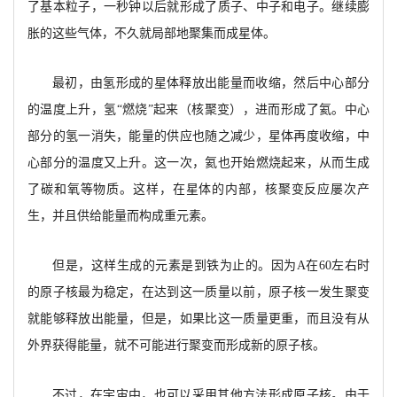
了基本粒子，一秒钟以
后就形成了质子、
中子和电子。继续膨
胀的这些气体，不久就局部地聚集而成星体。
最初，
由氢形成的星体释放出能量而收缩，然后中心部分
的温度上升，氢
“燃烧”起来（核聚变），进而形成了氦。中心
部分的氢一消失，能量的供应也随之减少，星体再度收缩，中
心部分的温度又上升。这一次，氦也
开
始燃烧起来，从而生成
了碳和氧等物质。这样，在星体的内部，核聚变反应屡次产
生，并且供给能量而构成重元素。
但是，
这样生成的元素是到铁为止的。因为
A
在
60左右时
的原子核最为稳定，在达到这一质量以
前，
原子核一发生聚变
就能够释放出能量，但是，如果比这一质量更重，而且没有从
外界获得能量，就不可能进行聚变而形成新的原子核。
不过，
在宇宙中，也可以采用其他方法形成原子核。由于