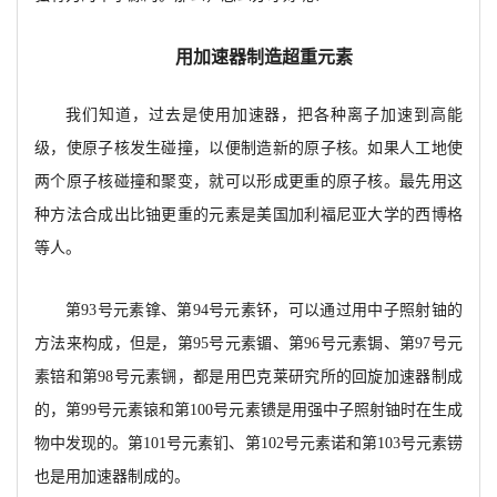
用加速器制造超重元素
我们知道，
过去是使用加速器，把各种离子加速到高能
级，使原子核发生碰撞，以便制造新的原子核。如果人工地使
两个原子核碰撞和聚变，就可以形成更重的原子核。最先用这
种方法合成出比铀更重的元素是美国加利福尼亚大学的
西博格
等人。
第
93号元素镎、第94号元素钚，可以通过用中
子照射铀的
方法来构成，
但是
，
第
95号元素镅、第96号元素锔、第97号元
素锫和第98号元素锎，都是用
巴克莱研究所的回旋加速器制成
的，
第
99号元素锿
和第
100号元素镄是用强中子照射铀时在生成
物中发现的。第101号元素钔、第102号元素诺和第103
号元素铹
也是用加速器制成的。