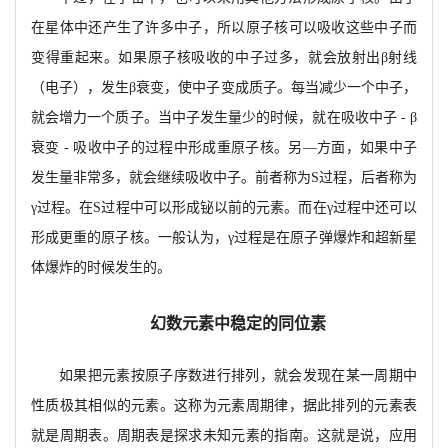
在星体中还产生了许多中子，所以原子
核
可以吸收这些中子而
变得重起来。如果原子核吸收的中子过多，就会放射出
β
射线
（电子），发生
β
衰变，使中子变成质子。每当减少一个中子，
就会增力一个质子。当中子发生量少的时候，就在吸收中子
-
β
衰变
-
吸收中子的过程中形成重原子核。另
—
方面，如果中子
发生量非常多，就会继续吸收中子。前者称为
S过程，后者称为
γ
过程。在
S过程中可以形成铋以前的元素。而在
γ
过程中还可以
形成更重的原子核。一般认为，
γ
过程是在原子弹爆炸和超新星
体爆炸的时候发生的。
幻数元素中稳定的同位素
如果把元素按原子序数进行排列，
就会发现在某一周期中
性质极其相似的元素。这称为元素周期律，据此排列的元素表
就是周期表。周期表是探求未知元素的指南。这就是说，应用