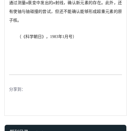
通过测量
α
衰变中发出的
α
射线，确认新元素的存在。此外，还
有使铀与铀碰撞的尝试，但还不能确认能够形成超重元素的原
子核。
（《科学朝日》，
1983年1月号）
分享到：