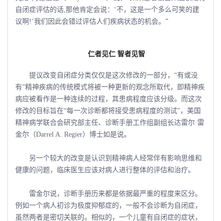
自闭症评估的话,那他肯定会说：‘不，这是一个多么可笑的建
议啊!’我们因此会错过评估人们疾病状态的机会。”
仁者见仁 智者见智
提议改变自闭症分类仅仅是这次修改的一部分，“有或没
有”精神疾病的传统模式将被一种更新的观念所取代，即精神疾
病应被看作是一种连续的过程，其患病程度应该分级。而这次
修改的目标旨在“每一次诊断都将接受患病程度的测试”，美国
精神病学联合会研究部主任、诊断手册工作组副组长达雷尔·雷
金尔（Darrel A. Regier）博士如是说。
另一个较大的改变是认识到精神病人经常伴有影响思维和
健康的问题，临床医生应该对病人进行整体的评估和治疗。
雷金尔说，诊断手册历来都是依据最严重的程度来区分。
例如一个病人初诊为极度抑郁症的，一般不会诊断为自闭症，
虽然两者是密切关联的。相似的，一个儿童有自闭症的症状，