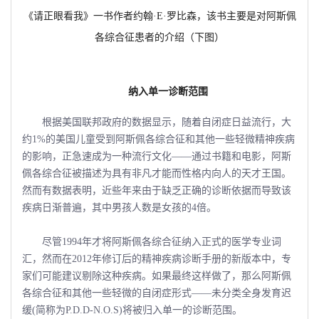
《请正眼看我》一书作者约翰
·
E·罗比森，该书主要是对阿斯佩
各综合征患者的介绍（下图）
纳入单一诊断范围
根据美国联邦政府的数据显示，随着自闭症日益流行，大
约1%的美国儿童受到阿斯佩各综合征和其他一些轻微精神疾病
的影响，正急速成为一种流行文化――通过书籍和电影，阿斯
佩各综合征被描述为具有非凡才能而性格内向人的天才王国。
然而有数据表明，近些年来由于缺乏正确的诊断依据而导致该
疾病日渐普遍，其中男孩人数是女孩的4倍。
尽管1994年才将阿斯佩各综合征纳入正式的医学专业词
汇，然而在2012年修订后的精神疾病诊断手册的新版本中，专
家们可能建议剔除这种疾病。如果最终这样做了，那么阿斯佩
各综合征和其他一些轻微的自闭症形式――未分类全身发育迟
缓(简称为P.D.D-N.O.S)将被归入单一的诊断范围。