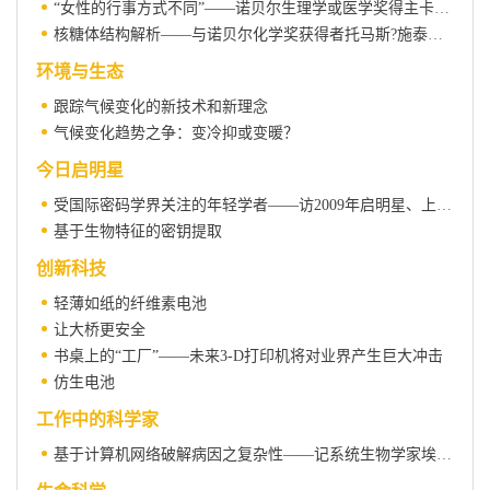
“女性的行事方式不同”——诺贝尔生理学或医学奖得主卡萝尔·格雷德访谈录
核糖体结构解析——与诺贝尔化学奖获得者托马斯?施泰茨对话
环境与生态
跟踪气候变化的新技术和新理念
气候变化趋势之争：变冷抑或变暖？
今日启明星
受国际密码学界关注的年轻学者——访2009年启明星、上海交大刘胜利教授
基于生物特征的密钥提取
创新科技
轻薄如纸的纤维素电池
让大桥更安全
书桌上的“工厂”——未来3-D打印机将对业界产生巨大冲击
仿生电池
工作中的科学家
基于计算机网络破解病因之复杂性——记系统生物学家埃里克·谢德特