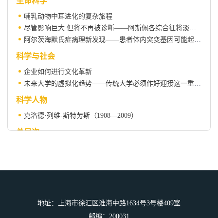
生命科学
哺乳动物中耳进化的复杂旅程
尽管影响巨大 但将不再被诊断——阿斯佩各综合征将淡出修订后的精神疾病诊断手册
阿尔茨海默氏症病理新发现——患者体内突变基因可能起重要作用
科学与社会
企业如何进行文化革新
未来大学的虚拟化趋势——传统大学必须作好迎接这一重大转变的准备
科学人物
克洛德·列维-斯特劳斯（1908—2009）
总目次
《世界科学》2009年总目次
地址：上海市徐汇区淮海中路1634号3号楼409室
邮编：200031