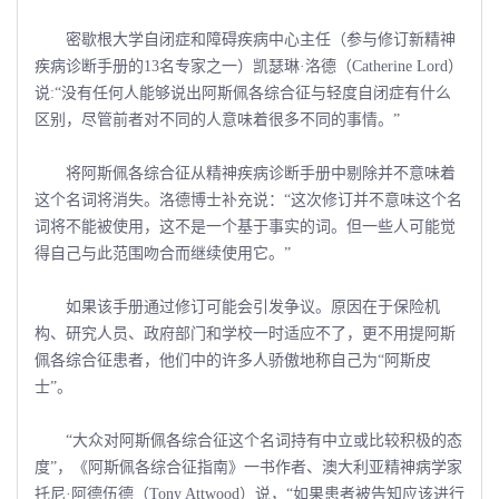
密歇根大学自闭症和障碍疾病中心主任（参与修订新精神
疾病诊断手册的13名专家之一）凯瑟琳·洛德（Catherine Lord）
说:“没有任何人能够说出阿斯佩各综合征与轻度自闭症有什么
区别，尽管前者对不同的人意味着很多不同的事情。”
将阿斯佩各综合征从精神疾病诊断手册中剔除并不意味着
这个名词将消失。洛德博士补充说：“这次修订并不意味这个名
词将不能被使用，这不是一个基于事实的词。但一些人可能觉
得自己与此范围吻合而继续使用它。”
如果该手册通过修订可能会引发争议。原因在于保险机
构、研究人员、政府部门和学校一时适应不了，更不用提阿斯
佩各综合征患者，他们中的许多人骄傲地称自己为“阿斯皮
士”。
“大众对阿斯佩各综合征这个名词持有中立或比较积极的态
度”，《阿斯佩各综合征指南》一书作者、澳大利亚精神病学家
托尼·阿德伍德（Tony Attwood）说，“如果患者被告知应该进行