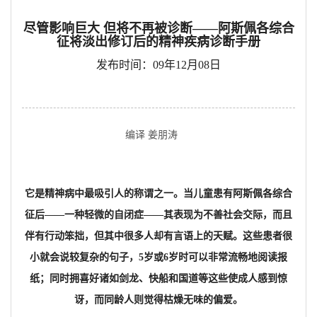
尽管影响巨大 但将不再被诊断——阿斯佩各综合
征将淡出修订后的精神疾病诊断手册
发布时间：09年12月08日
编译 姜朋涛
它是精神病中最吸引人的称谓之一。当儿童患有阿斯佩各综合
征后――一种轻微的自闭症――其表现为不善社会交际，而且
伴有行动笨拙，但其中很多人却有言语上的天赋。这些患者很
小就会说较复杂的句子，5岁或6岁时可以非常流畅地阅读报
纸；同时拥喜好诸如剑龙、快船和国道等这些使成人感到惊
讶，而同龄人则觉得枯燥无味的偏爱。