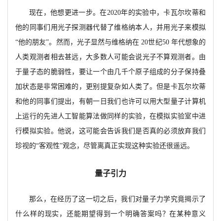
现在，他想更进一步。在
2020年的实验中，卡瓦尔坎蒂和
他的同事们用光子探测器代替了维格纳本人，并用光子来模拟
“他的朋友”。然而，光子显然与维格纳在 20世纪50 年代想象的
人类观测者相去甚远，大多数人可能会说光子不算观测者。由
于量子态的脆弱性，要让一个由几千个原子组成的分子保持叠
加状态是非常困难的，更别提复杂如人类了。但是卡瓦尔坎蒂
和他的同事们提出，有朝一日我们也许可以用大型量子计算机
上运行的先进人工智能算法做同样的实验，在模拟实验室中进
行模拟实验。他说，这可能会告诉我们是否真的必须放弃我们
珍视的“客观性”
观念，尽管离真正实现这种实验还很遥远。
量子引力
那么，在经历了这一切之后，我们对量子力学究竟揭示了
什么样的现实，还能期望得到一个明确答案吗？在某种意义