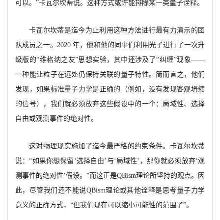
可以。”卡瓦尔坎蒂说。这种方式或许能排除某一类量子诠释。
卡瓦尔坎蒂是迄今为止利用这种方法进行最有力演示的团
队成员之一。
2020 年，他和他的同事们利用光子进行了一次升
级版的“维格纳之友”思想实验，其中还涉及了“纠缠”现象——
一种能让粒子在远处仍保持关联的量子特性。简而言之，他们
发现，如果标准量子力学是正确的（例如，没有发现客观坍缩
的信号），我们就必须放弃这些假设中的一个：局域性、选择
自由或观测事件的绝对性。
这对物理现实施加了迄今最严格的约束条件。卡瓦尔坎蒂
说：
“如果你想保留‘选择自由’与‘局域性’，那你就必须放弃‘观
测事件的绝对性’假设。”而这正是
QBism理论所坚持的观点。因
此，尽管我们还不能说QBism理论或其他诠释是思考量子力学
意义的正确方式，“但我们现在可以缩小可能性的范围了”。