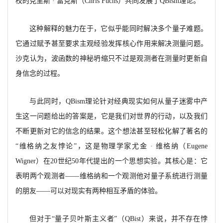
校的克里斯 · 富克斯（Chris Fuchs）共同发展了QBism理论。
这种解释的魅力在于，它似乎能同时解决多个量子难题。
它通过赋予甚至要求主观经验发挥核心作用来解决测量问题。
沙克认为，波函数的神秘坍缩只不过是观测者在测量时更新自
身信念的过程。
与此同时，
QBism理论针对经典现实如何从量子迷雾中产
生这一问题给出的答案是，它是我们对世界的行动，以及我们
不断更新对它的信念的结果。这个想法甚至轻松化解了著名的
“维格纳之友悖论”，这是物理学家尤金 · 维格纳（Eugene
Wigner）在20世纪50年代提出的一个思想实验。其核心是：它
表明两个观测者——维格纳和一个观测他对量子系统进行测量
的朋友——可以对现实有两种相互矛盾的体验。
但对于
“量子贝叶斯主义者”（
QBist）来说，并不存在悖