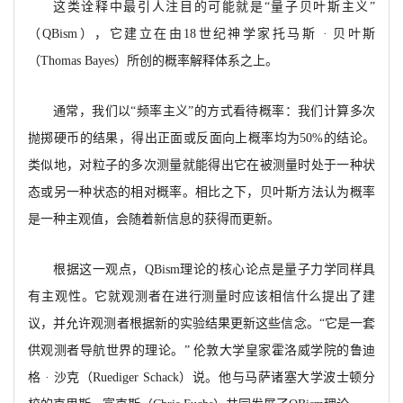
这类诠释中最引人注目的可能就是
“量子贝叶斯主义”
（
QBism），它建立在由18世纪神学家托马斯 · 贝叶斯
（Thomas Bayes）所创的概率解释体系之上。
通常，我们以
“频率主义”的方式看待概率：我们计算多次
抛掷硬币的结果，得出正面或反面向上概率均为
50%的结论。
类似地，对粒子的多次测量就能得出它在被测量时处于一种状
态或另一种状态的相对概率。相比之下，贝叶斯方法认为概率
是一种主观值，会随着新信息的获得而更新。
根据这一观点，
QBism理论的核心论点是量子力学同样具
有主观性。它就观测者在进行测量时应该相信什么提出了建
议，并允许观测者根据新的实验结果更新这些信念。“它是一套
供观测者导航世界的理论。” 伦敦大学皇家霍洛威学院的鲁迪
格 · 沙克（Ruediger Schack）说。他与马萨诸塞大学波士顿分