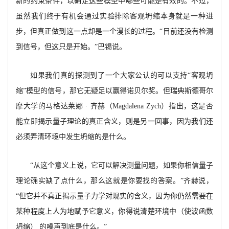
新的约束条件，以确定这些模型中哪些可能是有效的。不过，
虽然我们终于有机会通过实验排除客观坍缩本身就是一种进
步，但真正做到这一点却是一个漫长的过程。
“目前还没有检测
到信号，但这只是开始。”巴锡说。
如果我们真的探测到了一个大家公认的可以支持
“客观坍
缩”模型的信号，那它无疑足以赢得诺贝尔奖。但瑞典斯德哥尔
摩大学的马格达莱娜 · 齐赫（
Magdalena Zych）指出，这是否
能立即揭示量子理论的真正含义，则是另一回事，因为我们还
必须弄清环境中发生坍缩的是什么。
“从这个意义上说，它可以解决测量问题，如果你相信量子
理论确实缺了点什么，那么这就是你要找的答案。”齐赫说，
“但它并不真正揭示量子力学对现实的含义，因为你仍然需要在
某种程度上人为地赋予它意义，你得说清楚环境中（使波函数
坍缩）
的噪声到底是什么。
”