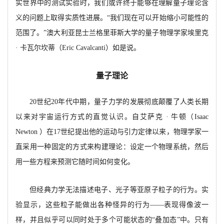
实世界中的测试实验时，我们或许终于能够在理解量子理论含
义的问题上取得实质性进展。
“我们现在可以开始缩小可能性的
范围了。”澳大利亚昆士兰格里菲斯大学的量子物理学家埃里克
· 卡瓦尔坎蒂（
Eric Cavalcanti）如是说。
量子理论
20世纪20年代中期，量子力学的发展彻底颠覆了人类长期
以来对宇宙运行方式的直觉认识。自艾萨克 · 牛顿（Isaac
Newton ）在17世纪提出他的运动与引力定律以来，物理学家一
直采用一种固定的方式来构建理论：设定一个物理系统，然后
用一些方程来预测它随时间如何变化。
但经典力学无法描述电子、光子等亚原子粒子的行为。实
验显示，这些粒子能做出各种怪异的行为
——表现得像波一
样，并且似乎可以同时处于多个可能状态的“叠加态”中。只有