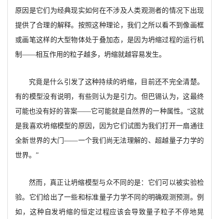
原因是它们为经典现实如何在不涉及人类观测者的情况下出现
提供了合理的解释。按照这种理论，我们之所以看不到像画框
或画笔这样的大型物体处于叠加态，是因为坍缩过程的运行机
制
——相互作用的粒子越多，坍缩就越容易发生。
究竟是什么引发了这种持续的坍缩，目前还不完全清楚。
有的模型没有说明，有些则认为是引力。但巴锡认为，这最终
可能也没有好的答案
——它可能就是自然界的一种属性。“这就
是我喜欢坍缩模型的原因，因为它们试图为我们打开一扇通往
全新世界的大门——一个我们尚无法理解的、超越量子力学的
世界。”
然而，真正让坍缩模型与众不同的是：它们可以被实验检
验。它们给出了一些和标准量子力学不同的明确观测预测。例
如，这种自发坍缩的恒定过程应该会导致量子粒子不停地晃