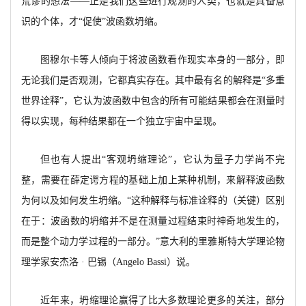
荒谬的想法——正是我们这些进行观测的人类，也就是具备意
识的个体，才“促使”波函数坍缩。
图穆尔卡等人倾向于将波函数看作现实本身的一部分，即
无论我们是否观测，它都真实存在。其中最有名的解释是
“多重
世界诠释”，它认为波函数中包含的所有可能结果都会在测量时
得以实现，每种结果都在一个独立宇宙中呈现。
但也有人提出
“客观坍缩理论”，它认为量子力学尚不完
整，需要在薛定谔方程的基础上加上某种机制，来解释波函数
为何以及如何发生坍缩。“这种解释与标准诠释的（关键）区别
在于：波函数的坍缩并不是在测量过程结束时神奇地发生的，
而是整个动力学过程的一部分。”意大利的里雅斯特大学理论物
理学家安杰洛 · 巴锡（
Angelo Bassi）说。
近年来，坍缩理论赢得了比大多数理论更多的关注，部分