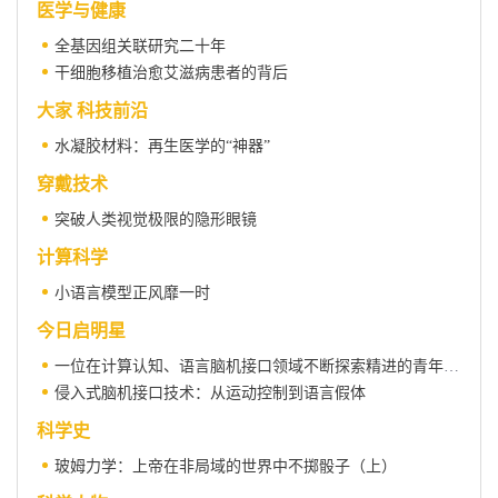
医学与健康
全基因组关联研究二十年
干细胞移植治愈艾滋病患者的背后
大家 科技前沿
水凝胶材料：再生医学的“神器”
穿戴技术
突破人类视觉极限的隐形眼镜
计算科学
小语言模型正风靡一时
今日启明星
一位在计算认知、语言脑机接口领域不断探索精进的青年科学家 ——访2024级星友李远宁
侵入式脑机接口技术：从运动控制到语言假体
科学史
玻姆力学：上帝在非局域的世界中不掷骰子（上）