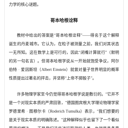
力学的核心谜题。
哥本哈根诠释
教材中给出的答案是
“哥本哈根诠释”——得名于这个解释
诞生的丹麦城市。它认为，在粒子被测量之前，我们对其状态
一无所知。这在数学上是可行的，因此“闭嘴计算就行”（默明
的另一句名言）。但哥本哈根学说从一开始就饱受争议，阿尔
伯特 · 爱因斯坦（
Albert Einstein）就曾对量子世界明显的概率
性质提出过著名的抨击，并坚称“上帝不掷骰子”。
许多物理学家至今仍觉得哥本哈根学说是敷衍的。
“它并不
是一个对现实本质的严肃回答，”德国图宾根大学理论物理学家
罗德里希 · 图穆尔卡（
Roderich Tumulka）表示，“我们想要的
是关于现实本质的明确陈述。”这种解释似乎也留下了一个看似