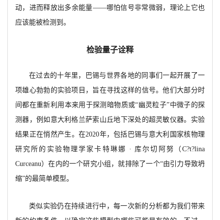
动，进而释放出多余能量
——哪怕信号非常微弱，理论上它也
应该能被检测到。
检验量子诠释
在过去的十年里，巴锡与世界各地的同事们一起开展了一
项雄心勃勃的实验项目，旨在寻找这样的信号。他们大部分时
间都在重新利用本来用于探测暗物质或
“幽灵粒子”中微子的探
测器，例如意大利格兰萨索山丘地下深处的超灵敏仪器。实验
结果正在悄然产生。在
2020年，包括巴锡与意大利国家核物理
研究所的实验物理学家卡特琳娜 · 库尔切阿努（C?t?lina
Curceanu）在内的一个研究小组，就排除了一个“由引力导致坍
缩”的最简单模型。
类似实验仍在持续进行中，每一次新的分析都为我们带来