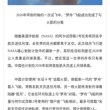
2026年早些时候的一次试飞中，“梦舟”飞船成功完成了与
火箭的分离
随着美国宇航局（
NASA）的阿尔忒弥斯2号任务将四名宇
航员送往月球，全世界的目光都聚焦于太空。此次绕月飞行是
NASA雄心勃勃计划中的最新一步，其阶段目标则是在2028年
让人类重返月球表面。不过，想实现这一壮举的并非只有美
国。中国也计划在2030年前将首批航天员送上月球表面。
中国计划使用
“长征十号”运载火箭，搭载新一代的“梦舟”
载人飞船，将数名航天员送往月球。另一枚火箭将发射月球着
陆器“揽月”，它会在环月轨道上与“梦舟”对接。“梦舟”飞船的体
量与阿尔忒弥斯
2号使用的“猎户座”飞船相近，最多可搭载7名
航天员前往近地轨道，而执行登月任务时，预计将搭载3人。