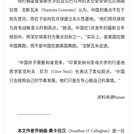
但约翰霍普金斯大学驻亚拉巴马州的太空安全研究员纳姆
拉塔
· 戈斯瓦米（
Namrata Goswami）认为，中国的重点不在于
抢先登月，而在于如何在月球建立永久性基地。“他们将月球视
为具有战略意义的制高点。”她说。中国在3月发布的最新五年
规划中，将深空探索列为重点目标之一。“实际上，是美国在跟
中国赛跑，而不是中国在跟美国赛跑。”戈斯瓦米说道。
“中国并不需要和谁竞争，”印第安纳州圣母大学的行星地
质学家克利夫 · 尼尔（
Clive Neal）也表达了类似观点，“中国
只会按照自己的节奏发展。他们只是在专心做自己的事情。”
资料来源
Nature
————————
本文作者乔纳森
·奥卡拉汉
（
J
onathan O' Callaghan）
是一位