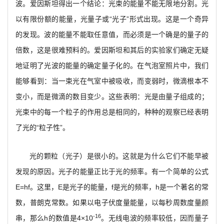
波。爱因斯坦得出一个结论：光束的能量不能无限地分割。光
以有限份额的能量，光量子或“光子”形式出现。这是一个奇异
的发现。波的能量不能取任意值，而必须是一个确是的量子的
倍数，这是很难预料的。爱因斯坦和其后的实验家们确定无疑
地证明了光波的能量的确定量子化的。在气泡室照片中，我们
能够看到：当一束光在气室中被吸收，而变弱时，微滴根本不
变小，而是微滴的数目变少。这些表明：光是由量子组成的；
光束中的每一个粒子的作用总是相同的，种种的观察已经表明
了光的“粒子性”。
光的颗粒（光子）是很小的。这就是为什么它们不能早被
发现的原因。光子的能量正比于光的频率。有一个简单的公式
E=hf。这里，E是光子的能量，f是光的频率，h是一个著名的常
数，普朗克常数。如果以电子伏度量能量，以每秒周数度量颜
-16
串，那么h的数值是4×10
。无线电波的频率较低，因而量子