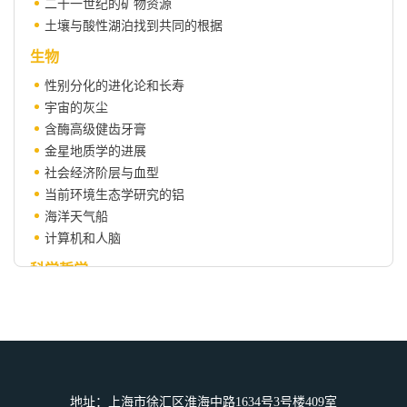
二十一世纪的矿物资源
土壤与酸性湖泊找到共同的根据
生物
性别分化的进化论和长寿
宇宙的灰尘
含酶高级健齿牙膏
金星地质学的进展
社会经济阶层与血型
当前环境生态学研究的铝
海洋天气船
计算机和人脑
科学哲学
现代数学基础研究的由来
科技翻译顾问
科技翻译中的病句分析
国际学术会议文摘
地址：上海市徐汇区淮海中路1634号3号楼409室