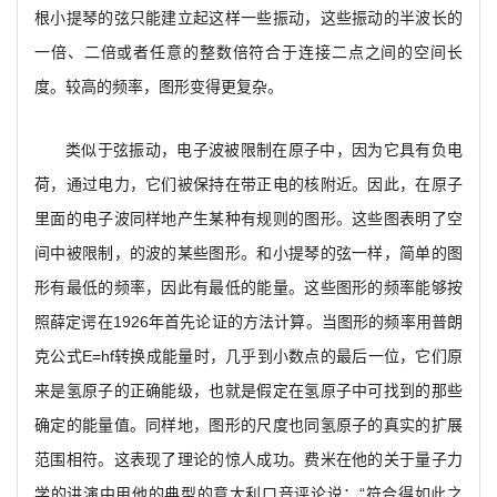
根小提琴的弦只能建立起这样一些振动，这些振动的半波长的
一倍、二倍或者任意的整数倍符合于连接二点之间的空间长
度。较高的频率，图形变得更复杂。
类似于弦振动，电子波被限制在原子中，因为它具有负电
荷，通过电力，它们被保持在带正电的核附近。因此，在原子
里面的电子波同样地产生某种有规则的图形。这些图表明了空
间中被限制，的波的某些图形。和小提琴的弦一样，简单的图
形有最低的频率，因此有最低的能量。这些图形的频率能够按
照薛定谔在1926年首先论证的方法计算。当图形的频率用普朗
克公式E=hf转换成能量时，几乎到小数点的最后一位，它们原
来是氢原子的正确能级，也就是假定在氢原子中可找到的那些
确定的能量值。同样地，图形的尺度也同氢原子的真实的扩展
范围相符。这表现了理论的惊人成功。费米在他的关于量子力
学的讲演中用他的典型的意大利口音评论说：“符合得如此之