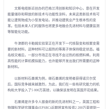
文斯电缆新近创办的巴格兰湾创新和知识中心，意在开发
能量储存和释放的新技术与功能性涂料，未来这类新技术有可
能让建筑物成为小型发电站，并推动建筑业产生根本性的变
革。包括未来人们的服饰也将更多地融合先进材料与健康监测
等智能化功能。
牛津郡的卡勒姆实验室正在开发下一代核裂变和核聚变需
要的新材料，这种材料可让超热的等离子体保持稳定状态。福
岛核灾难后，一部分市场正在寻找不会过热的核燃料棒。利用
高性能的计算机模拟能力，也许能够开发出我们所需要的这种
新材料。
以新材料石墨烯为例，继石墨烯的发明者获得诺贝尔奖
后，国际竞争越来越激烈，为此，我们在一些有研究能力的机
构和大学投入了5 000万英镑，以确保该发明在英国开花结果。
石墨烯是许多令人振奋的新的先进材料之一，英国工程和
物理科学研究理事会(EPSRC)近期将宣布投资2 200万英镑到一