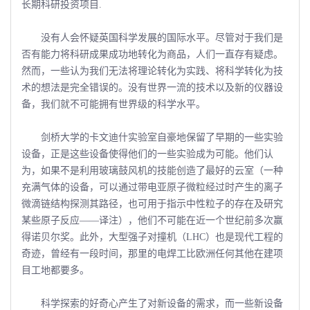
长期科研投资项目.
没有人会怀疑英国科学发展的国际水平。尽管对于我们是
否有能力将科研成果成功地转化为商品，人们一直存有疑虑。
然而，一些认为我们无法将理论转化为实践、将科学转化为技
术的想法是完全错误的。没有世界一流的技术以及新的仪器设
备，我们就不可能拥有世界级的科学水平。
剑桥大学的卡文迪什实验室自豪地保留了早期的一些实验
设备，正是这些设备使得他们的一些实验成为可能。他们认
为，如果不是利用玻璃鼓风机的技能创造了最好的云室（一种
充满气体的设备，可以通过带电亚原子微粒经过时产生的离子
微滴链结构探测其路径，也可用于指示中性粒子的存在及研究
某些原子反应――译注），他们不可能在近一个世纪前多次赢
得诺贝尔奖。此外，大型强子对撞机（LHC）也是现代工程的
奇迹，曾经有一段时间，那里的电焊工比欧洲任何其他在建项
目工地都要多。
科学探索的好奇心产生了对新设备的需求，而一些新设备