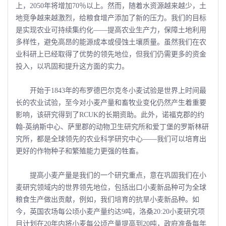
上，2050年将增加70％以上。然而，随着水资源越来越少，土
地竞争越来越激烈，给粮食增产添加了新的压力。我们的目标
是实现农业可持续集约化――提高农业生产力，保障土地利用
多样性，避免高昂的能源成本或侵蚀土壤质量。虽然我们在农
业科研上已经取得了优势的领先地位，但我们仍需更多的资金
投入，以巩固和提升这方面的实力。
开始于1843年的布罗德巴尔克冬小麦试验是世界上时间最
长的农业试验，至今对小麦产量和畜牧业变化仍然产生着重要
影响，该研究得到了RCUK的长期资助。此外，诺福克郡的约
翰-英纳斯中心、萨里郡的动物卫生研究所和爱丁堡的罗斯林研
究所，都是全球领先的农业科学研究中心――我们可以培育出
更好的作物种子和繁殖能力更强的牲畜。
提高小麦产量是我们的一个研究重点，意在巩固我们在小
麦研究领域内的世界领先地位，包括出口小麦新品种可为全球
粮食生产做出贡献，例如，我们培育的抗旱小麦新品种。如
今，英国农场每公顷小麦产量约达9吨，洛桑20:20小麦研究项
目计划在20年内将小麦每公顷产量提高到20吨，政府准备每年