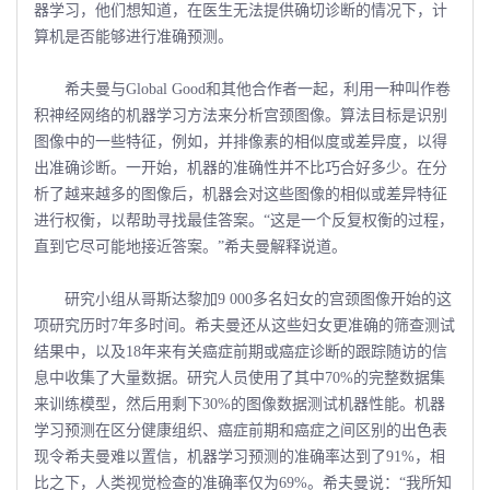
器学习，他们想知道，在医生无法提供确切诊断的情况下，计
算机是否能够进行准确预测。
希夫曼与Global Good和其他合作者一起，利用一种叫作卷
积神经网络的机器学习方法来分析宫颈图像。算法目标是识别
图像中的一些特征，例如，并排像素的相似度或差异度，以得
出准确诊断。一开始，机器的准确性并不比巧合好多少。在分
析了越来越多的图像后，机器会对这些图像的相似或差异特征
进行权衡，以帮助寻找最佳答案。“这是一个反复权衡的过程，
直到它尽可能地接近答案。”希夫曼解释说道。
研究小组从哥斯达黎加9 000多名妇女的宫颈图像开始的这
项研究历时7年多时间。希夫曼还从这些妇女更准确的筛查测试
结果中，以及18年来有关癌症前期或癌症诊断的跟踪随访的信
息中收集了大量数据。研究人员使用了其中70%的完整数据集
来训练模型，然后用剩下30%的图像数据测试机器性能。机器
学习预测在区分健康组织、癌症前期和癌症之间区别的出色表
现令希夫曼难以置信，机器学习预测的准确率达到了91%，相
比之下，人类视觉检查的准确率仅为69%。希夫曼说：“我所知