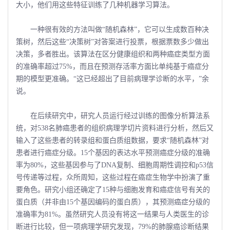
大小，他们用这些特征训练了几种机器学习算法。
一种很有效的方法叫做“随机森林”，它可以生成数百种决
策树，然后这些“决策树”对答案进行投票，根据票数多少做出
决策，多者胜出。该算法在区分健康组织和两种癌症类型方面
的准确率超过75%，而且在预测存活率方面比单纯基于癌症分
期的模型更准确。“这已经超出了目前病理学诊断的水平，”余
说。
在后续研究中，研究人员运行经过训练的图像分析算法系
统，对538名肺癌患者的组织病理学切片资料进行分析，然后又
输入了这些患者的转录组和蛋白质组数据，要求“随机森林”对
患者进行癌症分级。15个基因的表达水平预测癌症分级的准确
率为80%，这些基因参与了DNA复制、细胞周期性调控和p53信
号传递等过程，众所周知，这些过程在癌症生物学中扮演了重
要角色。研究小组还确定了15种与细胞发育和癌症信号有关的
蛋白质（并非由15个基因编码的蛋白质），其预测癌症分级的
准确率为81%。虽然研究人员没有将这一结果与人类医生的诊
断进行比较，但一项病理学研究发现，79%的肺腺癌诊断结果