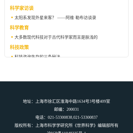
科学家访谈
太阳系发现外星来客？ ——阿维·勒布访谈录
科学教育
大多数现代科技对于古代科学家而言是肤浅的
科技政策
科技咨询生存的三条秘法
科学与社会
山姆•哈里斯 ——灵性的新无神论者
科学史专栏
五十年代的“飞机导弹之争”
地址：上海市徐汇区淮海中路1634号3号楼409室
书评
邮编：200031
精神病学无法治愈的傲慢
电话：021-53300838,021-53300837
微科幻
版权所有：上海市科学学研究所《世界科学》编辑部所有