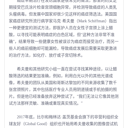
癌症早期治疗在发达国家是很常见的做法，那里的妇女定
期接受巴氏涂片检查宫颈细胞异常，并检测导致癌症的人类乳
头瘤病毒。但发展中国家却很少见这样的癌症筛选法。美国国
家癌症研究所流行病学家马克·希夫曼（Mark Schiffman）指出
一种更便宜的测试方法，即医护人员在女性子宫颈上涂上醋
酸，以寻找可能表明癌症的白色区域，但“这种方法非常不准
确”，结果导致一些健康女性被误诊为癌症而接受治疗，而另一
些人的癌前细胞却可能漏检，导致癌症发展后需要采取更激进
的治疗方法，如化疗、放疗或子宫切除术。
希夫曼和其他研究小组一直在尝试寻找某种途径，以让醋
酸筛选的结果更加准确，例如，利用白光以外的其他光谱成
像，希夫曼的团队从美国和哥斯达黎加的不同来源收集了数千
张宫颈照片，其中包括医疗专业人员用阴道镜或手机拍摄的照
片。但是他已经准备放弃这种尝试了。“我们无法让它像其他测
试方法那样灵敏、准确或重现真实情况。”
2017年底，比尔和梅林达·盖茨基金会旗下的非营利组织全
球友好（Global Good）组织也开始用希夫曼收集的图像尝试机