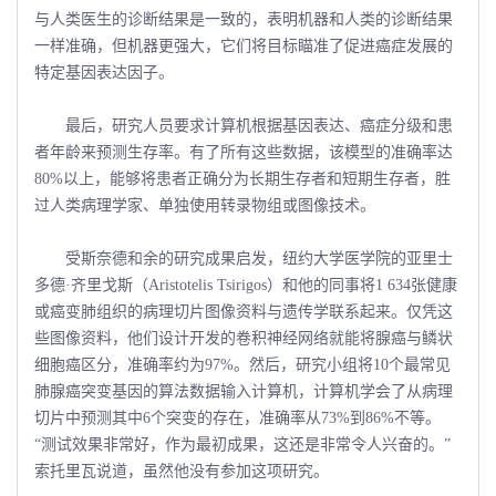
与人类医生的诊断结果是一致的，表明机器和人类的诊断结果
一样准确，但机器更强大，它们将目标瞄准了促进癌症发展的
特定基因表达因子。
最后，研究人员要求计算机根据基因表达、癌症分级和患
者年龄来预测生存率。有了所有这些数据，该模型的准确率达
80%以上，能够将患者正确分为长期生存者和短期生存者，胜
过人类病理学家、单独使用转录物组或图像技术。
受斯奈德和余的研究成果启发，纽约大学医学院的亚里士
多德·齐里戈斯（Aristotelis Tsirigos）和他的同事将1 634张健康
或癌变肺组织的病理切片图像资料与遗传学联系起来。仅凭这
些图像资料，他们设计开发的卷积神经网络就能将腺癌与鳞状
细胞癌区分，准确率约为97%。然后，研究小组将10个最常见
肺腺癌突变基因的算法数据输入计算机，计算机学会了从病理
切片中预测其中6个突变的存在，准确率从73%到86%不等。
“测试效果非常好，作为最初成果，这还是非常令人兴奋的。”
索托里瓦说道，虽然他没有参加这项研究。