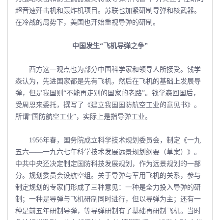
超音速歼击机和轰炸机项目。苏联也加紧研制导弹和核武器。
在冷战的局势下，美国也开始重视导弹的研制。
中国发生“飞机导弹之争”
西方这一观点也为部分中国科学家和领导人所接受。钱学
森认为，先进国家都是先有飞机，然后在飞机的基础上发展导
弹，但是我国则“不能再走别的国家的老路”。钱学森回国后，
受周恩来委托，撰写了《建立我国国防航空工业的意见书》。
所谓“国防航空工业”，实际上是指导弹工业。
1956年春，国务院成立科学技术规划委员会，制定《一九
五六——一九六七年科学技术发展远景规划纲要（草案）》。
中共中央还决定制定国防科技发展规划，作为远景规划的一部
分。规划委员会设航空组。关于导弹与军用飞机的关系，参与
制定规划的专家们形成了三种意见：一种是全力投入导弹的研
制；一种是导弹与飞机研制同时进行，但以导弹为主；还有一
种是前五年研制导弹，等导弹研制有了基础再研制飞机。当时