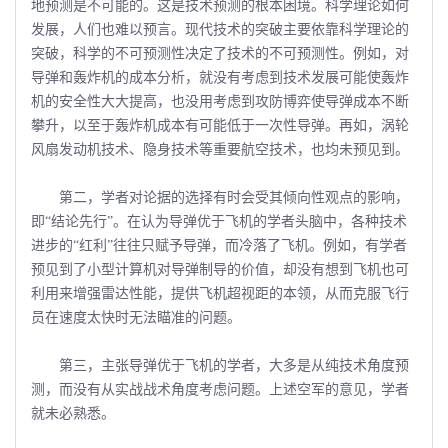
地预测是不可能的。这是技术预测的根本困境。科学理论如何
发展，人们也难以预言。现代技术的突破主要依靠科学理论的
突破，科学的不可预测性决定了技术的不可预测性。例如，对
导弹和轰炸机的成本分析，就没有考虑到技术发展可能使轰炸
机的安全性大大提高，也没用考虑到攻防博弈使导弹成本不断
攀升，以至于轰炸机成本有可能低于一次性导弹。再如，涡轮
风扇发动机技术、隐身技术等重要航空技术，也均未预见到。
第二，学者对论据的选择有时会受其倾向性观点的影响，
即“结论先行”。在认为导弹优于飞机的学者头脑中，各种技术
进步的“红利”往往只赋予导弹，而冷落了飞机。例如，有学者
预见到了小型计算机对导弹制导的价值，却没有想到飞机也可
利用来增强雷达性能，提供飞机超视距的本领，从而克服飞行
员在速度太快时无法瞄准的问题。
第三，主张导弹优于飞机的学者，大多是从纯技术角度预
测，而没有从实战战术角度考虑问题。上述空军的意见，学者
就未必熟悉。