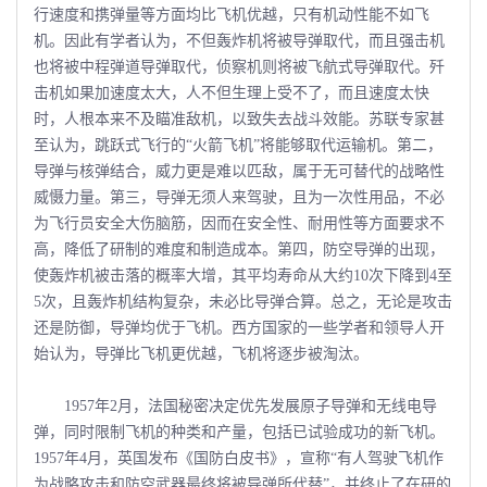
行速度和携弹量等方面均比飞机优越，只有机动性能不如飞
机。因此有学者认为，不但轰炸机将被导弹取代，而且强击机
也将被中程弹道导弹取代，侦察机则将被飞航式导弹取代。歼
击机如果加速度太大，人不但生理上受不了，而且速度太快
时，人根本来不及瞄准敌机，以致失去战斗效能。苏联专家甚
至认为，跳跃式飞行的“火箭飞机”将能够取代运输机。第二，
导弹与核弹结合，威力更是难以匹敌，属于无可替代的战略性
威慑力量。第三，导弹无须人来驾驶，且为一次性用品，不必
为飞行员安全大伤脑筋，因而在安全性、耐用性等方面要求不
高，降低了研制的难度和制造成本。第四，防空导弹的出现，
使轰炸机被击落的概率大增，其平均寿命从大约10次下降到4至
5次，且轰炸机结构复杂，未必比导弹合算。总之，无论是攻击
还是防御，导弹均优于飞机。西方国家的一些学者和领导人开
始认为，导弹比飞机更优越，飞机将逐步被淘汰。
1957年2月，法国秘密决定优先发展原子导弹和无线电导
弹，同时限制飞机的种类和产量，包括已试验成功的新飞机。
1957年4月，英国发布《国防白皮书》，宣称“有人驾驶飞机作
为战略攻击和防空武器最终将被导弹所代替”，并终止了在研的