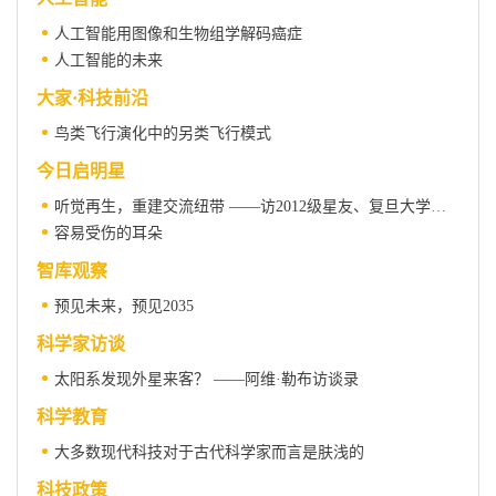
人工智能用图像和生物组学解码癌症
人工智能的未来
大家·科技前沿
鸟类飞行演化中的另类飞行模式
今日启明星
听觉再生，重建交流纽带 ——访2012级星友、复旦大学附属眼耳鼻喉科医院孙珊教授
容易受伤的耳朵
智库观察
预见未来，预见2035
科学家访谈
太阳系发现外星来客？ ——阿维·勒布访谈录
科学教育
大多数现代科技对于古代科学家而言是肤浅的
科技政策