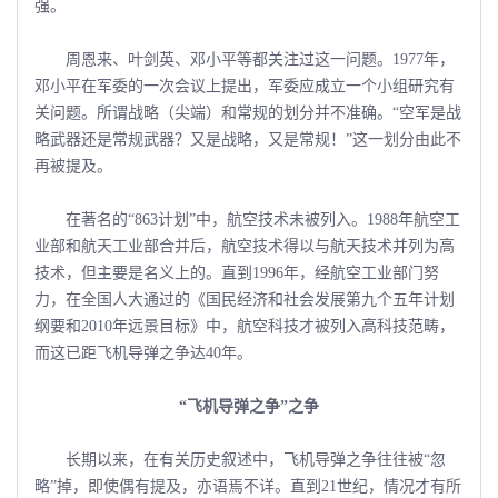
强。
周恩来、叶剑英、邓小平等都关注过这一问题。1977年，
邓小平在军委的一次会议上提出，军委应成立一个小组研究有
关问题。所谓战略（尖端）和常规的划分并不准确。“空军是战
略武器还是常规武器？又是战略，又是常规！”这一划分由此不
再被提及。
在著名的“863计划”中，航空技术未被列入。1988年航空工
业部和航天工业部合并后，航空技术得以与航天技术并列为高
技术，但主要是名义上的。直到1996年，经航空工业部门努
力，在全国人大通过的《国民经济和社会发展第九个五年计划
纲要和2010年远景目标》中，航空科技才被列入高科技范畴，
而这已距飞机导弹之争达40年。
“飞机导弹之争”之争
长期以来，在有关历史叙述中，飞机导弹之争往往被“忽
略”掉，即使偶有提及，亦语焉不详。直到21世纪，情况才有所