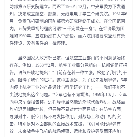
防部第五研究院建立。而迟至1960年12月，中央军委方下发通
知，决定成立航空、舰艇、无线电电子学三个研究院。1961年6
月，负责飞机研制的国防部第六研究院终于成立。在全国范围
内，五院受重视的程度可谓“三千宠爱在一身”。在经济最为困
难的1960年，五院仍然在大举建设。而六院则被要求靠现有条
件建设，没有条件的一律停建。
虽然国家大政方针已定，但航空工业部门的不同意见始终
存在。例如，1958年2月，航空工业局分党组向一机部党组打报
告，语气严峻地提出：“目前存在着一种主张，松弛了我们的干
劲，阻碍了我们的进程。这种主张是：为了优先发展导弹，5年
内停止航空工业的产品设计与科学研究工作；一一我们不能不
尖锐地提出这个问题。”空军也有不同看法。1959年10月，空军
向中央军委报告称，远程导弹虽然能逐渐取代轰炸机，战略轰
炸机退居辅助地位，但导弹不易对付地面目标；在防空方面，
导弹对中、低空目标不易发挥作用。对战场上移动目标的突
击，特别是对地面部队的直接战术支援，飞机可能比导弹有
效。未来战争中飞机的战场侦察、运输和救护等反而还应加