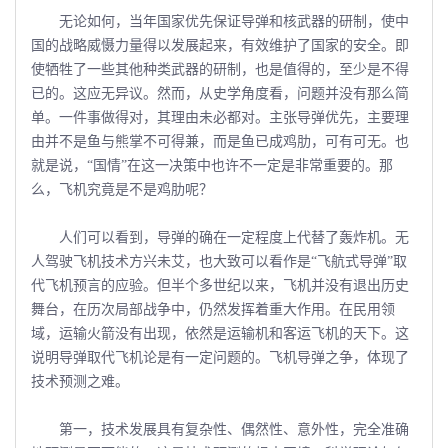
无论如何，当年国家优先保证导弹和核武器的研制，使中
国的战略威慑力量得以发展起来，有效维护了国家的安全。即
使牺牲了一些其他种类武器的研制，也是值得的，至少是不得
已的。这应无异议。然而，从史学角度看，问题并没有那么简
单。一件事做得对，其理由未必都对。主张导弹优先，主要理
由并不是鱼与熊掌不可得兼，而是鱼已成鸡肋，可有可无。也
就是说，“国情”在这一决策中也许不一定是非常重要的。那
么，飞机究竟是不是鸡肋呢？
人们可以看到，导弹的确在一定程度上代替了轰炸机。无
人驾驶飞机技术方兴未艾，也大致可以看作是“飞航式导弹”取
代飞机预言的应验。但半个多世纪以来，飞机并没有退出历史
舞台，在历次局部战争中，仍然发挥着重大作用。在民用领
域，运输火箭没有出现，依然是运输机和客运飞机的天下。这
说明导弹取代飞机论是有一定问题的。飞机导弹之争，体现了
技术预测之难。
第一，技术发展具有复杂性、偶然性、意外性，完全准确