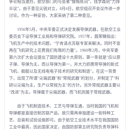
争论相当激烈，航空部门的与会者“慷慨陈词”，钱学森则“力排
众议”。由于意见尖锐对立，4月4日，航空组召开会议作进一步
讨论。作为一种妥协，大家采纳了第二种意见。
1956年5月，中央军委正式决定发展导弹武器，在航空工业
委员会下设导弹工业局和导弹研究院。1957年，聂荣臻指出：
飞机生产中的技术问题，“宁肯请点苏联专家来解决。同时不宜
再在飞机研究上花费我们有限的力量”。1960年2月，中央军委
第六次扩大会议提出了国防建设十大原则，第一条就是“应以原
子弹、导弹为主，而以导弹为第一，并大力抓携带导弹的新式
飞机、舰艇以及无线电电子技术的研究和制造”。在这一背景
下，出现了所谓“尖端武器”和“常规武器”的划分，并制定了“科
研以尖端为主，生产以常规为主”的方针。另外常规武器主要以
“改进”为主。导弹属于尖端武器，而飞机则属于常规武器。
由于飞机制造技术、工艺与导弹互通，当时我国的飞机和
导弹都是直接仿制苏联产品，故只需再单独建设一些特种工
艺、总装和试验设施即可。由于航空工业技术水平在我国国防
工业中最高，因此国家决定，由国防部第五研究院负责导弹科