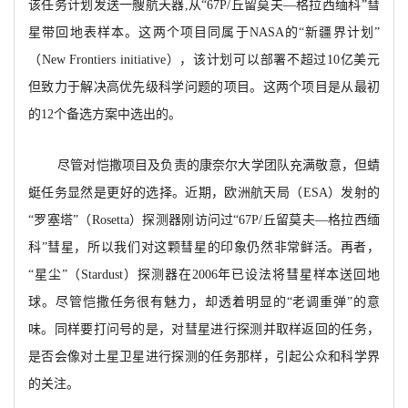
该任务计划发送一艘航天器,从“67P/丘留莫夫—格拉西缅科”彗
星带回地表样本。这两个项目同属于NASA的“新疆界计划”
（New Frontiers initiative），该计划可以部署不超过10亿美元
但致力于解决高优先级科学问题的项目。这两个项目是从最初
的12个备选方案中选出的。
尽管对恺撒项目及负责的康奈尔大学团队充满敬意，但蜻
蜓任务显然是更好的选择。近期，欧洲航天局（ESA）发射的
“罗塞塔”（Rosetta）探测器刚访问过“67P/丘留莫夫—格拉西缅
科”彗星，所以我们对这颗彗星的印象仍然非常鲜活。再者，
“星尘”（Stardust）探测器在2006年已设法将彗星样本送回地
球。尽管恺撒任务很有魅力，却透着明显的“老调重弹”的意
味。同样要打问号的是，对彗星进行探测并取样返回的任务，
是否会像对土星卫星进行探测的任务那样，引起公众和科学界
的关注。