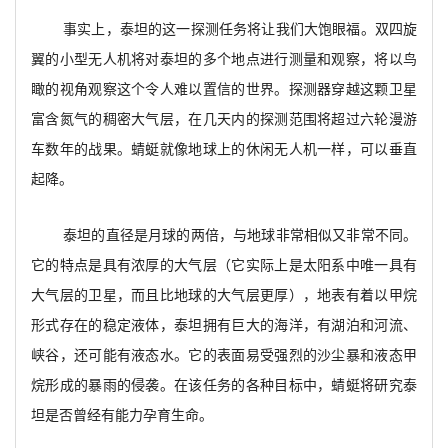
事实上，泰坦的这一探测任务将让我们大饱眼福。双四旋
翼的小型无人机将对泰坦的多个地点进行测量和观察，将以鸟
瞰的视角观察这个令人难以置信的世界。探测器穿越这颗卫星
富含氮气的稠密大气层，在几天内的探测范围将超过六轮漫游
车数年的战果。蜻蜓就像地球上的休闲无人机一样，可以垂直
起降。
泰坦的直径是月球的两倍，与地球非常相似又非常不同。
它的特点是具有浓厚的大气层（它实际上是太阳系中唯一具有
大气层的卫星，而且比地球的大气层更厚），地表有着以甲烷
形式存在的稳定液体，泰坦拥有巨大的海洋，有湖泊和河流、
峡谷，还可能有液态水。它的表面易受强烈的沙尘暴和液态甲
烷形成的暴雨的侵袭。在该任务的各种目标中，蜻蜓将研究泰
坦是否曾经有能力孕育生命。