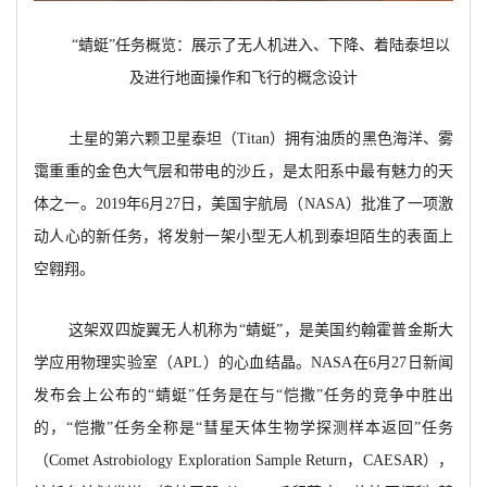
“蜻蜓”任务概览：展示了无人机进入、下降、着陆泰坦以
及进行地面操作和飞行的概念设计
土星的第六颗卫星泰坦（Titan）拥有油质的黑色海洋、雾
霭重重的金色大气层和带电的沙丘，是太阳系中最有魅力的天
体之一。2019年6月27日，美国宇航局（NASA）批准了一项激
动人心的新任务，将发射一架小型无人机到泰坦陌生的表面上
空翱翔。
这架双四旋翼无人机称为“蜻蜓”，是美国约翰霍普金斯大
学应用物理实验室（APL）的心血结晶。NASA在6月27日新闻
发布会上公布的“蜻蜓”任务是在与“恺撒”任务的竞争中胜出
的，“恺撒”任务全称是“彗星天体生物学探测样本返回”任务
（Comet Astrobiology Exploration Sample Return，CAESAR），