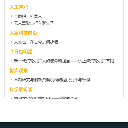
人工智能
奔跑吧，机器人！
无人驾驶自行车诞生了
大家科技前沿
人类世：在古今之间拆墙
今日启明星
新一代汽轮机厂人的使命和担当——访上海汽轮机厂有限公司高级工程师范世望
智库观察
卓越研究与创新资助机构的组织设计与管理
科学家访谈
物理学家在对撞机困境面前需要勇气
科学史专栏
解剖剧场：观察身体的科学、艺术与秩序
创新启示录