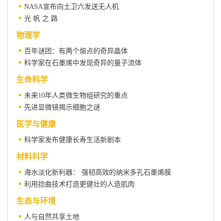
NASA宣布向土卫六发送无人机
光 帆 之 路
物理学
百年谜团：有两个熔点的奇异晶体
科学家在石墨烯中发现奇异的量子流体
生命科学
未来10年人类微生物组研究的重点
先进显微镜揭示细胞之谜
医学与健康
科学家发布健康长寿生活新剧本
材料科学
海水淡化新利器： 强韧高效的纳米多孔石墨烯膜
利用捻曲技术打造更健壮的人造肌肉
生态与环境
人与自然共享土地