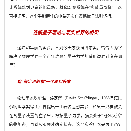
让系统跳到更高的能量级，就像宏观系统在“爬能量阶梯”。这
直接证明，这个手能握住的电路确实在遵循量子法则运行。
连接量子理论与现实世界的桥梁
这项40年前的实验，直到今天才获诺贝尔奖，恰恰因为它
解决了物理学界一个百年难题：量子力学的适用边界到底在哪
里？
给“薛定谔的猫”一个现实答案
物理学家埃尔温 · 薛定谔（Erwin Schr?dinger，1933年诺贝
尔物理学奖得主）曾提出一个著名思想实验：如果一只猫被关
在含量子装置的盒子里，根据量子力学，猫会处于“既死又活”
的叠加态，直到被观察才确定状态。这个实验原本是为了凸显