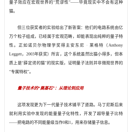
量子效应在宏观世界的“荒谬性”——毕竟现实中不会有这种
猫。
但三位获奖者的实验给出了新答案：他们的电路系统由亿
万个粒子组成，已经属于宏观范畴，却能表现出纯粹的量子特
性。正如诺贝尔物理学奖得主安东尼 · 莱格特（Anthony
Leggett，2003年获奖）所言，这个系统虽然比猫小得多，但本
质上是“薛定谔的猫”的现实版，证明量子法则并非微观世界的
“专属特权”。
量子技术的“奠基石”：从理论到应用
这项发现更为下一代量子技术铺平了道路。马丁尼斯后来
就利用实验中发现的能量量子化特性，开发了超导量子比特
——把电路的不同能量级当作0和1，用来存储量子信息。