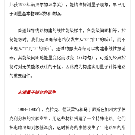
此获1973年诺贝尔物理学奖），能精准探测量子现象，早已用
于测量基本物理常数和磁场。
普通超导线路构建的线性能级梯中，各能级间距相等，控
制能级时，我们无法确保电路仅发生从“0”到“1”的跃迁，而不
出现从“1”到“2”的跃迁。通过约瑟夫森结可以构建非线性振荡
器，其能级间距随能量变化而改变（非均匀），可避免经典控
制时对无关能级跃迁的干扰，因此成为构建实用量子计算电路
的重要组件。
宏观量子隧穿的诞生
1984~1985年，克拉克、德沃雷特和马丁尼斯在加州大学伯
克利分校的实验室里，用这些材料搭建了一个特殊电路。他们
把电路冷却到极低温度，这时神奇的事情发生了：电路里的所