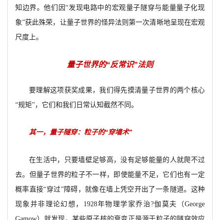
知边界。
他们因“发现电路中的宏观量子隧穿与能量量子化现
象”获此殊荣，让量子世界的怪异法则第一次清晰地呈现在宏观
尺度上。
量子世界的“反常识”法则
要理解这项获奖成果，我们得先摸清量子世界的两个核心
“规矩”，它们和我们日常认知截然不同。
其一，量子隧穿：粒子的“穿墙术”
在生活中，只要墙壁足够高，没有足够能量的人就爬不过
去。但量子世界的粒子不一样，即使能量不足，它们也有一定
概率直接“穿过”障碍，就像在墙上凭空开出了一条隧道。这种
现象并非理论幻想，1928年物理学家乔治?伽莫夫（George
Gamow）就发现，某些原子核的衰变正是源于粒子的隧穿效应