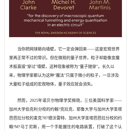
当你把网球砸向墙壁，它一定会弹回来——这是宏观世界
里再正常不过的常识。但在微观的量子世界，粒子却能像变魔
术般直接“穿过”墙壁，这种现象被称为“量子隧穿”。长久以
来，物理学家都认为这种“魔法”只属于微小的粒子，一旦涉及
大量粒子组成的宏观物体，量子效应就会消失。
然而，2025年诺贝尔物理学奖揭晓，三位美国科学家——
加州大学伯克利分校的约翰?克拉克、耶鲁大学与加州大学圣塔
芭芭拉分校的麦克?H?德沃雷特、加州大学圣塔芭芭拉分校的约
翰?M?马丁尼斯，用一个手能握住的电路装置，打破了这个认