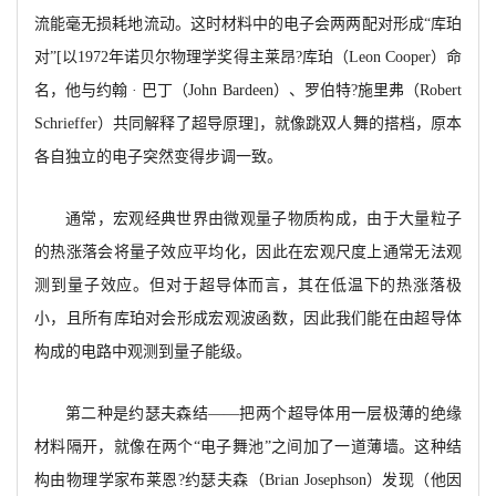
流能毫无损耗地流动。这时材料中的电子会两两配对形成“库珀
对”[以1972年诺贝尔物理学奖得主莱昂?库珀（Leon Cooper）命
名，他与约翰 · 巴丁（John Bardeen）、罗伯特?施里弗（Robert
Schrieffer）共同解释了超导原理]，就像跳双人舞的搭档，原本
各自独立的电子突然变得步调一致。
通常，宏观经典世界由微观量子物质构成，由于大量粒子
的热涨落会将量子效应平均化，因此在宏观尺度上通常无法观
测到量子效应。但对于超导体而言，其在低温下的热涨落极
小，且所有库珀对会形成宏观波函数，因此我们能在由超导体
构成的电路中观测到量子能级。
第二种是约瑟夫森结——把两个超导体用一层极薄的绝缘
材料隔开，就像在两个“电子舞池”之间加了一道薄墙。这种结
构由物理学家布莱恩?约瑟夫森（Brian Josephson）发现（他因