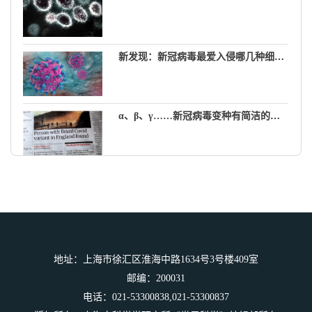
新发现：新冠病毒最爱入侵哪几种细胞？
α、β、γ……新冠病毒变种有简洁的新名字了
奶酪好吃有营养，但有人却说脂肪多、含盐量高对健康不利…
一边是美味，一边是健康风险，我该如
何权衡？
地址：上海市徐汇区淮海中路1634号3号楼409室
邮编：200031
电话：021-53300838,021-53300837