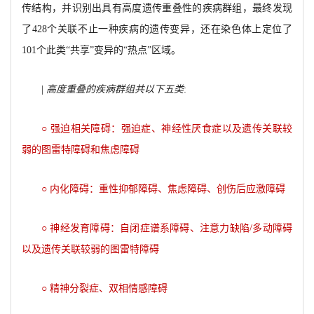
传结构，并识别出具有高度遗传重叠性的疾病群组，最终发现
了428个关联不止一种疾病的遗传变异，还在染色体上定位了
101个此类“共享”变异的“热点”区域。
|
高度重叠的疾病群组共以下五类
:
○ 强迫相关障碍：强迫症、神经性厌食症以及遗传关联较
弱的图雷特障碍和焦虑障碍
○ 内化障碍：重性抑郁障碍、焦虑障碍、创伤后应激障碍
○ 神经发育障碍：自闭症谱系障碍、注意力缺陷/多动障碍
以及遗传关联较弱的图雷特障碍
○ 精神分裂症、双相情感障碍