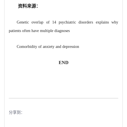
资料来源：
Genetic overlap of 14 psychiatric disorders explains why
patients often have multiple diagnoses
Comorbidity of anxiety and depression
END
分享到：