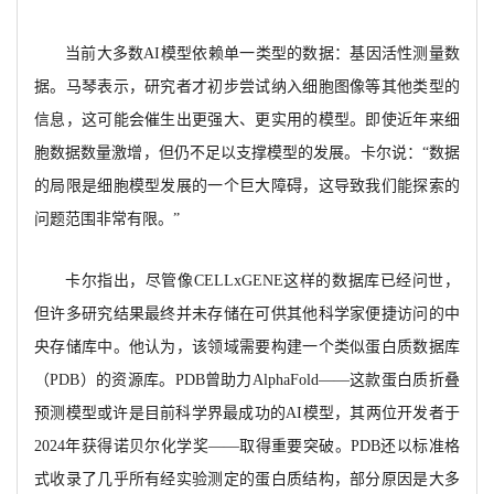
当前大多数
AI模型依赖单一类型的数据：基因活性测量数
据。马琴表示，研究者才初步尝试纳入细胞图像等其他类型的
信息，这可能会催生出更强大、更实用的模型。即使近年来细
胞数据数量激增，但仍不足以支撑模型的发展。卡尔说：“数据
的局限是细胞模型发展的一个巨大障碍，这导致我们能探索的
问题范围非常有限。”
卡尔指出，尽管像
CELLxGENE这样的数据库已经问世，
但许多研究结果最终并未存储在可供其他科学家便捷访问的中
央存储库中。他认为，该领域需要构建一个类似蛋白质数据库
（PDB）的资源库。PDB曾助力AlphaFold——这款蛋白质折叠
预测模型或许是目前科学界最成功的AI模型，其两位开发者于
2024年获得诺贝尔化学奖——取得重要突破。PDB还以标准格
式收录了几乎所有经实验测定的蛋白质结构，部分原因是大多