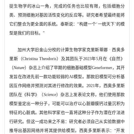
捉生物学的冰山一角，完成的任务也比较有限，包括细胞分
类、预测细胞对基因活性变化的反应等。研究者希望最终能将
它们整合为更全面的系统。泰斯说：“构建一个‘一统天下’的模
型是我们的目标。”
加州大学旧金山分校的计算生物学家克里斯蒂娜
· 西奥多
里斯（
Christina Theodoris）及其团队于2023年5月在《自然》
（
Nature
）杂志上介绍了早期的细胞基础模型
Geneformer，其开
发旨在改进先前一款功能较弱的AI模型。那款旧模型可分析基
因互作网络并预测对其进行修改的效果。2021年，西奥多里斯
团队在《科学》（
Science
）杂志上发表论文称，他们使用那款
模型鉴定出一种分子，可能可以治疗以心脏瓣膜钙过量沉积为
特征的心脏病。其他科学家也一直将这种分子作为潜在疗法进
行研究。但这一成功来之不易
：研究者必须自己从实验数据中
推导出基因网络并将其提供给模型。西奥多里斯表示：
“开发