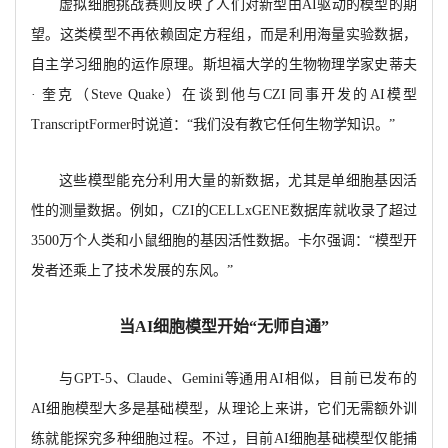
虚拟细胞挑战赛则反映了人们对新型由
AI驱动的模型的期
望。这类模型不再依赖固定方程组，而是利用海量实验数据，
自主学习细胞的运作原理。斯坦福大学的生物物理学家史蒂夫
· 奎克（Steve Quake）在谈到他与CZI同事开发的AI模型
TranscriptFormer时说道：“我们没有教它任何生物学知识。”
这些模型能充分利用大量的新数据，尤其是单细胞基因活
性的测量数据。例如，
CZI的CELLxGENE数据库就收录了超过
3500万个人类和小鼠细胞的基因活性数据。卡尔强调：“模型开
发者还乘上了技术发展的东风。”
当
AI细胞模型开始“无师自通”
与
GPT-5、Claude、Gemini等通用AI相似，目前已发布的
AI细胞模型大多是基础模型，从理论上来讲，它们无需额外训
练就能探究多种细胞过程。不过，目前AI细胞基础模型仅能捕