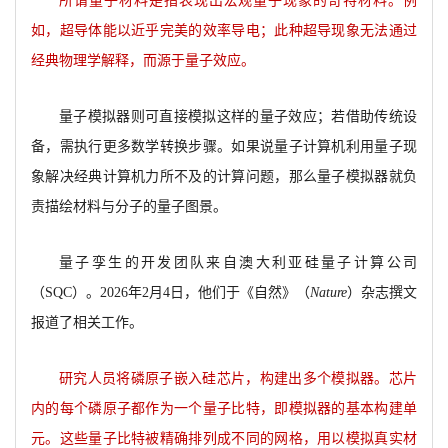
所谓量子材料是指表现出宏观量子现象的奇特材料。例
如，超导体能以近乎完美的效率导电；此种超导现象无法通过
经典物理学解释，而源于量子效应。
量子模拟器则可直接模拟这样的量子效应；若借助传统设
备，需执行更多数学转换步骤。如果说量子计算机利用量子现
象解决经典计算机力所不及的计算问题，那么量子模拟器就负
责描绘材料与分子的量子图景。
量子孪生的开发团队来自澳大利亚硅量子计算公司
（SQC）。2026年2月4日，他们于《自然》（
Nature
）杂志撰文
报道了相关工作。
研究人员将磷原子嵌入硅芯片，构建出多个模拟器。芯片
内的每个磷原子都作为一个量子比特，即模拟器的基本构建单
元。这些量子比特被精确排列成不同的网格，用以模拟真实材