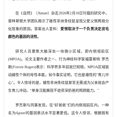
在《自然》（
Nature
）杂志2026年2月18日刊载的研究中，
普林斯顿大学团队揭示了雄性非洲条纹鼠呈现父爱父恨两极分
化现象的原因。答案出人意料：
爱恨取决于一个负责决定皮毛
颜色的基因的活性
。
研究人员聚焦大脑深处一块微小区域，即内侧视前区
(MPOA)。论文主要作者之一、行为神经科学家福雷斯特·罗杰
斯(Forrest Rogers)表示：科学界多年前就已知晓，MPOA区域驱
动雌性个体的母性本能，如今事实证明，它也是雄性的“育儿中
心”。令人惊讶的是，雄性非洲条纹鼠甚至无需成为父亲就会产
生育儿冲动。“单身汉能展现不逊资深奶爸的照顾能力。”
罗杰斯与同事发现，在“好爸爸”们的内侧视前区内，一种
名为
Agouti
的基因表达水平显著更低。这令人惊讶，根据既有