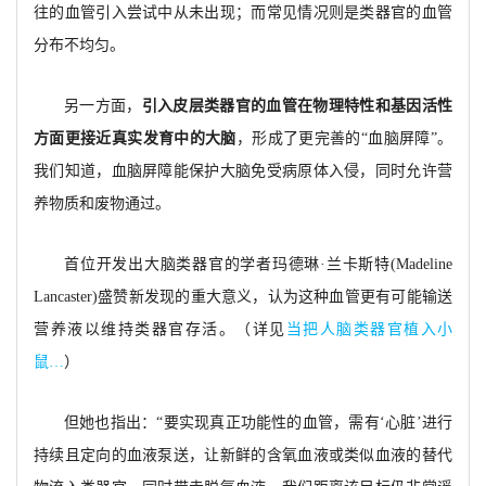
往的血管引入尝试中从未出现；而常见情况则是类器官的血管
分布不均匀。
另一方面，
引入皮层类器官的血管在物理特性和基因活性
方面更接近真实发育中的大脑
，形成了更完善的“血脑屏障”。
我们知道，血脑屏障能保护大脑免受病原体入侵，同时允许营
养物质和废物通过。
首位开发出大脑类器官的学者玛德琳·兰卡斯特(Madeline
Lancaster)盛赞新发现的重大意义，认为这种血管更有可能输送
营养液以维持类器官存活。（详见
当把人脑类器官植入小
鼠…
）
但她也指出：“要实现真正功能性的血管，需有‘心脏’进行
持续且定向的血液泵送，让新鲜的含氧血液或类似血液的替代