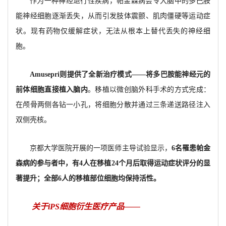
作为一种神经退行性疾病，帕金森病会令大脑中的多巴胺
能神经细胞逐渐丢失，从而引发肢体震颤、肌肉僵硬等运动症
状。现有药物仅缓解症状，无法从根本上替代丢失的神经细
胞。
Amusepri则提供了全新治疗模式——将多巴胺能神经元的
前体细胞直接植入脑内
。移植以微创脑外科手术的方式完成：
在颅骨两侧各钻一小孔，将细胞分散并通过三条递送路径注入
双侧壳核。
京都大学医院开展的一项医师主导试验显示，
6名罹患帕金
森病的参与者中，有4人在移植24个月后取得运动症状评分的显
著提升；全部6人的移植部位细胞均保持活性。
关于iPS细胞衍生医疗产品——