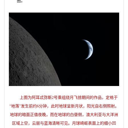
圈。
上图为阿耳忒弥斯2号乘组绕月飞掠期间的作品，定格于
“地落”发生前约6分钟，此时地球呈新月状，阳光自右侧照射。
地球的暗面正值夜晚，而在地球的白昼侧，澳大利亚与大洋洲
区域上空，云层与蓝海清晰可见。月球崎岖表面上的细小凹