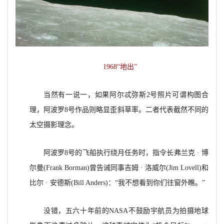
1968“
地出”
当然有一说一，如果阿尔忒弥斯2号照片可谓构图合
理，阿波罗8号作品则略显歪斜草率。二者代表截然不同的
太空摄影理念。
阿波罗8号的飞船执行绕月任务时，指令长弗兰克 · 博
尔曼(Frank Borman)曾告诫同事吉姆 · 洛威尔(Jim Lovell)和
比尔 · 安德斯(Bill Anders)：“我不想看到你们往窗外瞧。”
没错，五六十年前的NASA不鼓励宇航员为拍摄地球