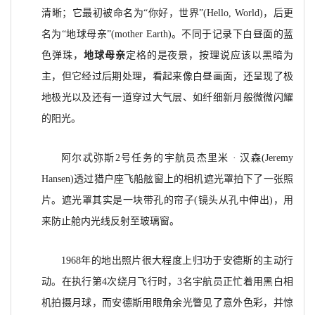
清晰；它最初被命名为“你好，世界”(Hello, World)，后更
名为“地球母亲”(mother Earth)。不同于记录下白昼面的蓝
色弹珠，
地球母亲
定格的是夜景，按理说应该以黑暗为
主，但它经过后期处理，看起来像白昼画面，还呈现了极
地极光以及还有一道穿过大气层、如纤细新月般微微闪耀
的阳光。
阿尔忒弥斯2号任务的宇航员杰里米 · 汉森(Jeremy
Hansen)透过猎户座飞船舷窗上的相机遮光罩拍下了一张照
片。遮光罩其实是一块带孔的帘子(镜头从孔中伸出)，用
来防止舱内光线反射至玻璃窗。
1968年的地出照片很大程度上归功于安德斯的主动行
动。在执行第4次绕月飞行时，3名宇航员正忙着用黑白相
机拍摄月球，而安德斯用眼角余光瞥见了意外色彩，并惊