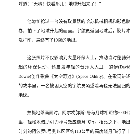
呼道：“天呐！快看那儿！地球升起来了！”
他匆忙抢过一台没有取景器的哈苏机械相机和彩色胶
卷，拍下了地球升起的画面。宇航员返回地球后，胶片冲
洗打印，最终有了1968的地出。
这张照片不仅影响到大量环保人士，推动当时蓬勃兴
起的环保运动，还启发年轻的音乐人大卫 · 鲍伊(David
Bowie)创作歌曲《太空奇遇》(Space Oddity)。在歌词讲述
的故事里，一名被困太空的宇航员凝望着再也无法回归的
地球。
拍摄地落画面时，阿尔忒弥斯2号与月球相距约8000公
里，轻松地借助引力弹弓效应绕月飞行。相比之下，地出
时刻的阿波罗8号则以区区约113公里的高度绕月飞行了十