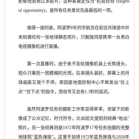
影像而浪费过多胶片，这种事被定性为“机会目标”(targets
of opportunity)，是所有任务里优先级最低的一项。
值得一提的是，阿波罗8号的宇航员在前往月球途中并
未拍摄任何一张地球静态照片，只勉强同意携带一台黑白
电视摄像机进行直播。
第一次直播时，由于来不及给摄像机装上长焦镜头，
观众只看到一团模糊的光斑。后来镜头装好，屏幕上的月
球画面又晃个不停，原因是地面控制中心不断发出“往上
点”“往下点”的指令，而信号又总有1.3秒的延迟。
虽然阿波罗任务的摄影工作常显得草率，但留下的影
像成了公众记忆、时代符号，比如前文提到的经典“地出”
照片。另一张经典则是1972年阿波罗17号任务拍摄的完整
地球照“蓝色弹珠”。这里不妨将1972年蓝色弹珠与2026年