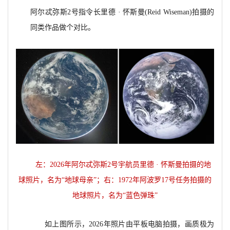
阿尔忒弥斯2号指令长里德 · 怀斯曼(Reid Wiseman)拍摄的
同类作品做个对比。
左：2026年阿尔忒弥斯2号宇航员里德
·
怀斯曼拍摄的地
球照片，名为
“
地球母亲
”；
右：1972年阿波罗17号任务拍摄的
地球照片，名为
“
蓝色弹珠
”
如上图所示，2026年照片由平板电脑拍摄，画质极为