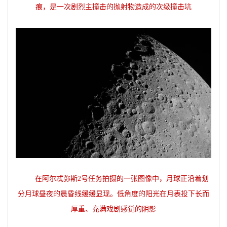
痕，是一次剧烈主撞击的抛射物造成的次级撞击坑
在阿尔忒弥斯2号任务拍摄的一张图像中，月球正沿着划
分月球昼夜的晨昏线缓缓显现。低角度的阳光在月表投下长而
厚重、充满戏剧感觉的阴影