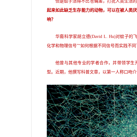
但是蚊子活得不比苍蝇差，打扰人类生活
起来如此缺乏生存能力的动物，可以在被人类
响？
华裔科学家胡立德(David L. Hu)
化学和物理信号”“如何根据不同信号而实践不同
他曾与其他专业的学者合作，并带领学生开
型。近期，他撰写科普文章，以第一人称口吻介