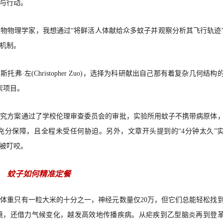
与行动。
物物理学家，我想通过“将鲜活人体献给众多蚊子并观察分析其飞行轨迹
机制。
·左(Christopher Zuo)，选择为科研献出自己那有着复杂几何结构
索项目。
研究方案通过了学校伦理审查委员会的审批，实验所用蚊子不携带病原体
充分保障，且全程未受任何胁迫。另外，文章开头提到的“4分钟太久”
被叮咬。
蚊子如何精准定餐
体重只有一粒大米的十分之一，神经元数量仅20万，但它们总能轻松找
境，还借力气候变化，越发高效地传播疾病。从疟疾到乙型脑炎再到登