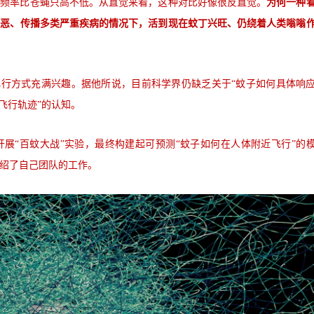
的频率比苍蝇只高不低。从直觉来看，这种对比好像很反直觉。
为何一种
厌恶、传播多类严重疾病的情况下，活到现在蚊丁兴旺、仍绕着人类嗡嗡
对蚊子的飞行方式充满兴趣。据他所说，目前科学界仍缺乏关于“蚊子如何具体响
飞行轨迹”的认知。
展“百蚊大战”实验，最终构建起可预测“蚊子如何在人体附近飞行”的
绍了自己团队的工作。