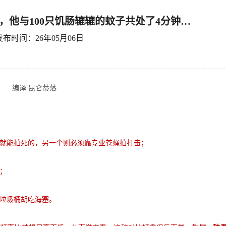
，他与100只饥肠辘辘的蚊子共处了4分钟…
发布时间：26年05月06日
编译 昆仑蒂落
就能拍死的，另一个则必须靠专业苍蝇拍打击；
；
垃圾桶胡吃海塞。