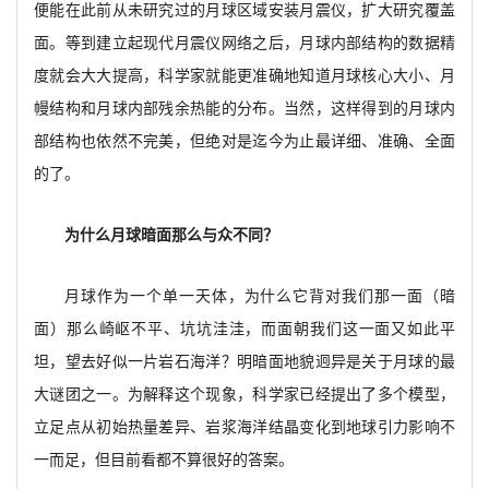
便能在此前从未研究过的月球区域安装月震仪，扩大研究覆盖
面。等到建立起现代月震仪网络之后，月球内部结构的数据精
度就会大大提高，科学家就能更准确地知道月球核心大小、月
幔结构和月球内部残余热能的分布。当然，这样得到的月球内
部结构也依然不完美，但绝对是迄今为止最详细、准确、全面
的了。
为什么月球暗面那么与众不同？
月球作为一个单一天体，为什么它背对我们那一面（暗
面）那么崎岖不平、坑坑洼洼，而面朝我们这一面又如此平
坦，望去好似一片岩石海洋？明暗面地貌迥异是关于月球的最
大谜团之一。为解释这个现象，科学家已经提出了多个模型，
立足点从初始热量差异、岩浆海洋结晶变化到地球引力影响不
一而足，但目前看都不算很好的答案。