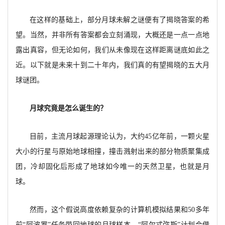
在这样的基础上，部分月球未解之谜便有了揭晓答案的希
望。当然，并非所有答案都会立刻涌现，大概还是一点一点地
露出真容，但无论如何，我们从未像现在这样距离谜底如此之
近。以下就是未来十到二十年内，我们真的有望揭晓的五大月
球谜团。
月球究竟是怎么诞生的？
目前，主流月球起源理论认为，大约
45亿年前，一颗火星
大小的行星与原始地球相撞，撞击溅射出来的部分物质聚集成
团，冷却固化后形成了地球如今唯一的天然卫星，也就是月
球。
然而，这个假说高度依赖复杂的计算机模拟结果和
50多年
前“阿波罗”任务带回地球的月球样本。“阿尔忒弥斯”计划会借