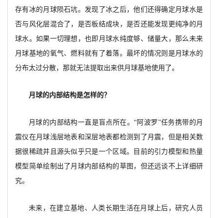
存有冰的月球陨石坑。发现了冰之后，他们还得确定月球水是
否与风化层混合了，是否板结成块，是否还能发现更纯净的月
球水。如果一切理想，也即月球水纯度够、储量大，那么未来
月球基地的氧气、燃料就有了着落。最坏的情况则是月球水的
分布太过分散，那就无法提取出来供月球基地使用了。
月球的内部结构是怎样的？
月球的内部结构一直是盲点所在。
“阿波罗”任务携带的月
震仪在月球浅层地表和深层地表都检测到了月震，但是相关数
据很稀疏并且源头似乎只是一个区域。目前的引力模型和热量
模型简单绘制出了月球内部结构的草图，但还远谈不上详细研
究。
未来，在建立基地、人类长期生活在月球上后，研究人员