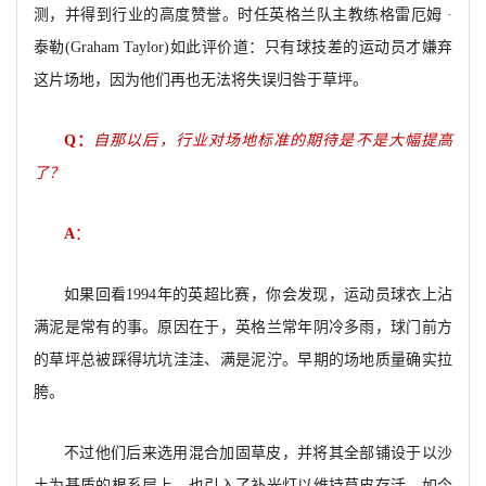
测，并得到行业的高度赞誉。时任英格兰队主教练格雷厄姆 ·
泰勒(Graham Taylor)如此评价道：只有球技差的运动员才嫌弃
这片场地，因为他们再也无法将失误归咎于草坪。
Q
：
自那以后，行业对场地标准的期待是不是大幅提高
了？
A
：
如果回看1994年的英超比赛，你会发现，运动员球衣上沾
满泥是常有的事。原因在于，英格兰常年阴冷多雨，球门前方
的草坪总被踩得坑坑洼洼、满是泥泞。早期的场地质量确实拉
胯。
不过他们后来选用混合加固草皮，并将其全部铺设于以沙
土为基质的根系层上，也引入了补光灯以维持草皮存活。如今