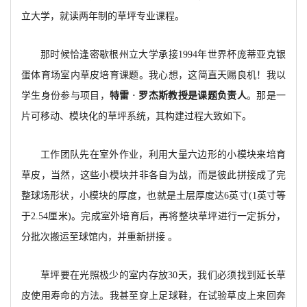
立大学，就读两年制的草坪专业课程。
那时候恰逢密歇根州立大学承接1994年世界杯庞蒂亚克银
蛋体育场室内草皮培育课题。我心想，这简直天赐良机！我以
学生身份参与项目，
特雷 · 罗杰斯教授是课题负责人
。那是一
片可移动、模块化的草坪系统，其构建过程大致如下。
工作团队先在室外作业，利用大量六边形的小模块来培育
草皮，当然，这些小模块并非各自为战，而是彼此拼接成了完
整球场形状，小模块的厚度，也就是土层厚度达6英寸(1英寸等
于2.54厘米)。完成室外培育后，再将整块草坪进行一定拆分，
分批次搬运至球馆内，并重新拼接 。
草坪要在光照极少的室内存放30天，我们必须找到延长草
皮使用寿命的方法。我甚至穿上足球鞋，在试验草皮上来回奔