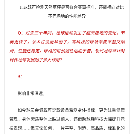
Flex
既可检测天然草坪是否符合赛事标准，还能横向对比
不同场地的性能差异
Q
：
过去三十年间，足球运动发生了翻天覆地的变化。节
奏更快了，战术打法更华丽了，高科技的球场草皮平整又顺
滑、性能还稳定，球路的可预测性远胜于昔。现代足球草坪对
现代足球发展起了多大作用？
A
：
影响非常深远。
如今球员会佩戴可穿戴设备监测身体指标，更为注重健康
管理，身体素质整体上胜过前人，还借助球鞋科技大幅提升竞
技表现……但无论如何，一片平整、耐造、高品质、标准化的