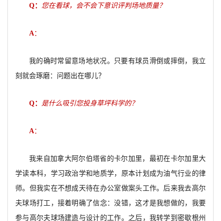
Q
：
您在看球，会不会下意识评判场地质量？
A
：
我的确时常留意场地状况。只要有球员滑倒或摔倒，我立
刻就会琢磨：问题出在哪儿？
Q
：
是什么吸引您投身草坪科学的？
A
：
我来自加拿大阿尔伯塔省的卡尔加里，最初在卡尔加里大
学读本科，学习政治学和地质学，原本计划成为油气行业的律
师。但我实在不想成天待在办公室做案头工作。后来我去高尔
夫球场打工，接着明确了信念：没错，这才是我想做的，我要
参与高尔夫球场建造与设计的工作。之后，我转学到密歇根州