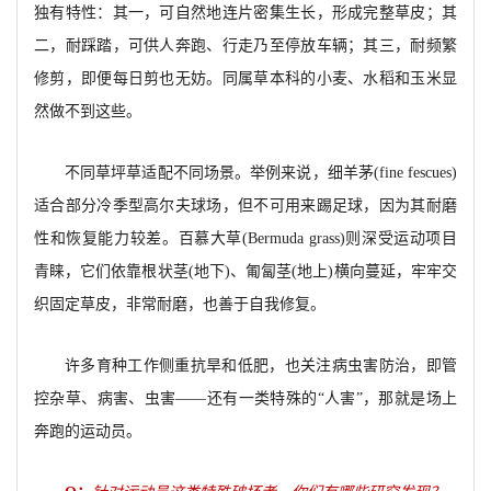
独有特性：其一，可自然地连片密集生长，形成完整草皮；其
二，耐踩踏，可供人奔跑、行走乃至停放车辆；其三，耐频繁
修剪，即便每日剪也无妨。同属草本科的小麦、水稻和玉米显
然做不到这些。
不同草坪草适配不同场景。举例来说，细羊茅(fine fescues)
适合部分冷季型高尔夫球场，但不可用来踢足球，因为其耐磨
性和恢复能力较差。百慕大草(Bermuda grass)则深受运动项目
青睐，它们依靠根状茎(地下)、匍匐茎(地上)横向蔓延，牢牢交
织固定草皮，非常耐磨，也善于自我修复。
许多育种工作侧重抗旱和低肥，也关注病虫害防治，即管
控杂草、病害、虫害——还有一类特殊的“人害”，那就是场上
奔跑的运动员。