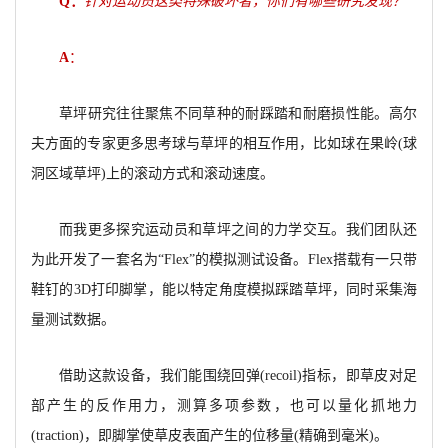
Q
：
针对运动员这类特殊破坏者，你们有哪些研究发现？
A
：
草坪研究往往聚焦不同草种的耐踩踏和耐磨损性能。高尔
夫方面的专家更多思考球与草坪的相互作用，比如球在果岭(球
洞区域草坪)上的滚动方式和滚动速度。
而我更多探究运动员和草坪之间的力学交互。我们团队还
为此开发了一套名为“Flex”的模拟测试设备。Flex搭载有一只带
鞋钉的3D打印脚掌，能以特定角度模拟踩踏草坪，同时采集海
量测试数据。
借助这款设备，我们能围绕回弹(recoil)指标，即草皮对足
部产生的反作用力，测算多项参数，也可以量化抓地力
(traction)，即脚掌使草皮表面产生的位移量(精确到毫米)。