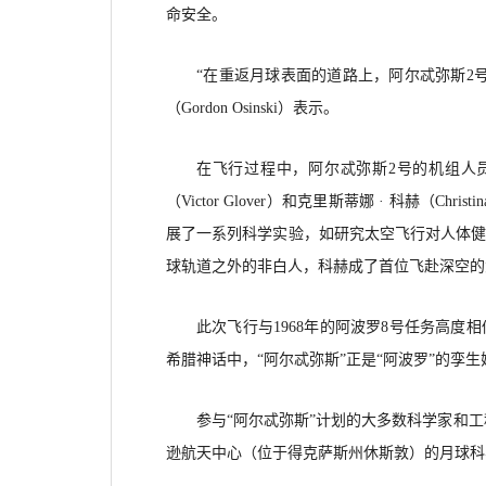
命安全。
“在重返月球表面的道路上，阿尔忒弥斯
2
（Gordon Osinski）表示。
在飞行过程中，阿尔忒弥斯
2号的机组人员，
（Victor Glover）和克里斯蒂娜 · 科赫（Chri
展了一系列科学实验，如研究太空飞行对人体
球轨道之外的非白人，科赫成了首位飞赴深空的
此次飞行与
1968年的阿波罗8号任务高
希腊神话中，“阿尔忒弥斯”正是“阿波罗”的孪
参与
“阿尔忒弥斯”计划的大多数科学家和工
逊航天中心（位于得克萨斯州休斯敦）的月球科学家朱莉