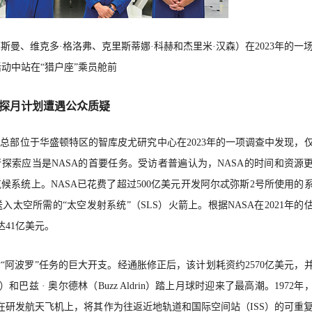
斯曼、维克多·格洛弗、克里斯蒂娜·科赫和杰里米·汉森）在2023年的一
活动中站在“猎户座”乘员舱前
探月计划遭遇公众质疑
。总部位于华盛顿特区的智库皮尤研究中心在
2023年的一项调查中发现，
探索应当是NASA的首要任务。受访者普遍认为，NASA的时间和资源
系统上。NASA已花费了超过500亿美元开发阿尔忒弥斯2号所使用的
太空所需的“太空发射系统”（SLS）火箭上。根据NASA在2021年的
达41亿美元。
对“阿波罗”任务的巨大开支。经通胀修正后，该计划耗资约2570亿美元，
rong）和巴兹 · 奥尔德林（Buzz Aldrin）踏上月球时迎来了最高潮。1972年
放在研发航天飞机上，将其作为往返近地轨道和国际空间站（ISS）的可重