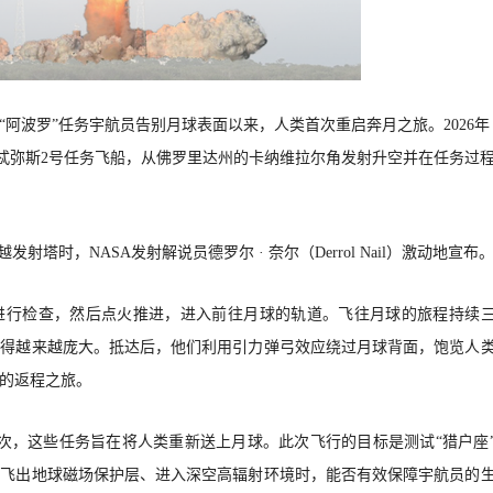
前“阿波罗”任务宇航员告别月球表面以来，人类首次重启奔月之旅。2026年
尔忒弥斯2号任务飞船，从佛罗里达州的卡纳维拉尔角发射升空并在任务过
飞越发射塔时，
NASA发射解说员德罗尔 · 奈尔（Derrol Nail）激动地宣布
船进行检查，然后点火推进，进入前往月球的轨道。飞往月球的旅程持续
变得越来越庞大。抵达后，他们利用引力弹弓效应绕过月球背面，饱览人
的返程之旅。
次，这些任务旨在将人类重新送上月球。此次飞行的目标是测试“猎户座
员飞出地球磁场保护层、进入深空高辐射环境时，能否有效保障宇航员的