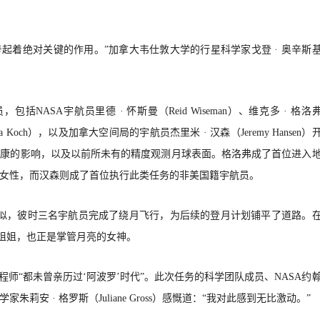
号起着绝对关键的作用。”加拿大韦仕敦大学的行星科学家戈登 · 奥辛斯
包括NASA宇航员里德 · 怀斯曼（Reid Wiseman）、维克多 · 格洛
stina Koch），以及加拿大空间局的宇航员杰里米 · 汉森（Jeremy Hansen）
健康的影响，以及以前所未有的精度观测月球表面。格洛弗成了首位进入
女性，而汉森则成了首位执行此类任务的非美国籍宇航员。
度相似，彼时三名宇航员完成了绕月飞行，为后续的登月计划铺平了道路。
生姐姐，也正是掌管月亮的女神。
程师“都未曾亲历过‘阿波罗’时代”。此次任务的科学团队成员、
NASA约
安 · 格罗斯（Juliane Gross）感慨道：“我对此感到无比激动。”