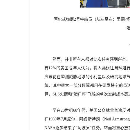
阿尔忒弥斯
2号宇航员（从左至右：里德·怀
然而，并非所有人都对此次任务感到兴奋
有12%的美国成年人认为，将人类送往月球进行
应该花在监测威胁地球的小行星以及研究地球气候
统，其中很大一部分预算都用在研发将宇航员送入
算，SLS火箭和“猎户座”飞船的单次发射成本高
早在
20世纪60年代，美国公众就曾普遍反
在1969年7月尼尔 · 阿姆斯特朗（Neil Armst
NASA逐步结束了“阿波罗”任务，转而将重心