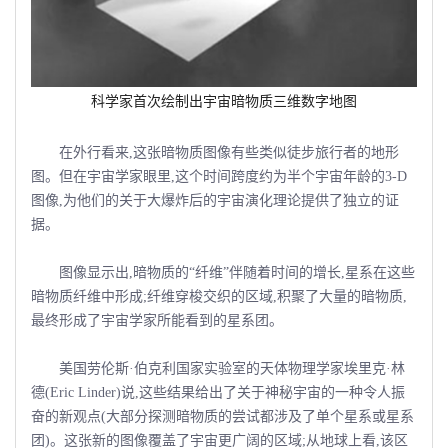
科学家首次绘制出宇宙暗物质三维数字地图
在外行看来,这张暗物质图像有些类似徒步旅行者的地形
图。但在宇宙学家眼里,这个时间跨度约为半个宇宙年龄的3-D
图像,为他们的关于大爆炸后的宇宙演化理论提供了独立的证
据。
图像显示出,暗物质的“纤维”伴随着时间的增长,星系在这些
暗物质纤维中形成;纤维穿梭交织的区域,积聚了大量的暗物质,
最终形成了宇宙学家所能看到的星系团。
美国劳伦斯·伯克利国家实验室的天体物理学家埃里克·林
德(Eric Linder)说,这些结果给出了关于神秘宇宙的一种令人振
奋的新观点(大部分探测暗物质的尝试都涉及了单个星系或星系
团)。这张新的图像覆盖了宇宙更广阔的区域;从地球上看,该区