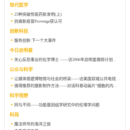
现代医学
25种突破性医药新发明(上)
抗癌新疫苗Provenge获认可
创新科技
服务创新:下一个大事件
今日启明星
关心反恐事业的化学博士 ——访2006年启明星跟踪计划入选者施国跃教授
公众与科学
让媒体搭建博物馆与社会的桥梁——访美国双城公共电视台科学制片部主任理查德·赫德森
值得推荐的摄影制作方法——对话科普动画片“细胞的内部生活”
科学视野
同与不同——功能基因组学研究中的伦理学问题
科苑
魔法师号的海洋之旅