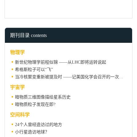
期刊目录 contents
物理学
新世纪物理学前程似锦 ——从LHC即将运转说起
希格斯粒子可以“飞”
当冷核聚变重新被提及时 ——记美国化学会召开的一次冷核聚变研讨会
宇宙学
暗物质三维图像描绘星系历史
暗物质粒子发现在即?
空间科学
24个人曾经造访过的地方
小行星造访地球？