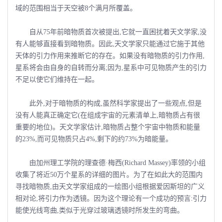
域的范围相当于天空被8个满月所覆盖。
自从75年前暗物质首次被提出,它就一直困扰着天文学家,没
有人能够直接看到暗物质。因此,天文学家只能通过它施于其他
天体的引力作用来推断它的存在。如果没有暗物质的引力作用,
星系将会由自身的自转而分离;因为,星系中可见物质产生的引力
不足以使它们维持在一起。
此外,对于暗物质的构成,虽然科学家提出了一些观点,但是
没有人能真正确定它(在组成宇宙的元素清单上,暗物质占有很
重要的地位)。天文学家估计,暗物质占整个宇宙中物质和能量
的23%,而可见物质只占4%,剩下的约73%为暗能量。
由加州理工学院的理查德·梅西(Richard Massey)率领的小组
收集了将近50万个星系的详细的图片。为了在如此大的范围内
寻找暗物质,由天文学家组成的一绘图小组根据爱因斯坦的广义
相对论,将引力作为透镜。因为这个理论有一个成功的预言:引力
能使光线弯曲,类似于光穿过玻璃透镜时所发生的弯曲。