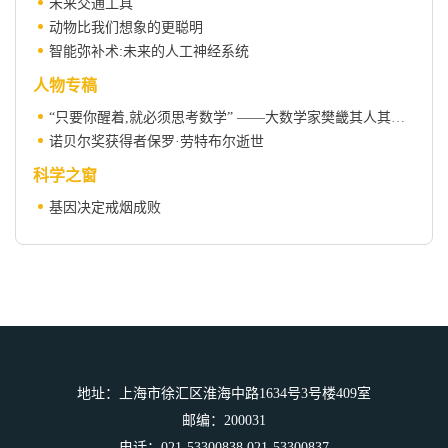
未来交通工具
动物比我们想象的更聪明
智能弥补术:未来的人工神经系统
人物专稿
“只要你醒着,就必须思考数学” ——大数学家樊畿其人其事(下)
诺贝尔奖获得者保罗·劳特布尔逝世
科学之窗
基因决定戒烟成败
地址：上海市徐汇区淮海中路1634号3号楼409室
邮编：200031
电话：021-53300838,021-53300837