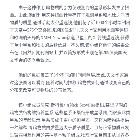
由于这种作用,暗物质的引力使观测到的星系形状发生了扭
曲。由此,他们利用这种扭曲计算存在于观测星系和地球之间暗
物质的质量,通过哈勃太空望远镜,他们花了近1000个小时绘制出
了天空中575个交叠区域的图像;同时,天文学家利用地面望远镜
和欧洲航天局的XMM-Newton轨道卫星上的X-射线望远镜,获得
了单个星系和物质的后续信息。不久前,该小组将他们的结果公
布在《自然》期刊网站上,并以简报形式出现在第209届美国天
文学会的冬季会议上。
他们的数据覆盖了3个不同的时间间隔层,因此,天文学家通
过这张图可以看到,随着时间的推移,暗物质如何通过改变自己的
分布来改变可见物质的分布状态。
该小组成员尼克·斯科维尔(Nick Scoville)指出,某些早期的
暗物质结构维持着星系,这些星系正集结形成星系团;而很多此类
星系的年龄显示,星系形成于更小的恒星团。这将为暗物质提供
一种解释:冷暗物质由质量远大于质子质量、且与正常物质只发
生微弱相互作用的某种基本粒子组成,物理学家目前正从世界各