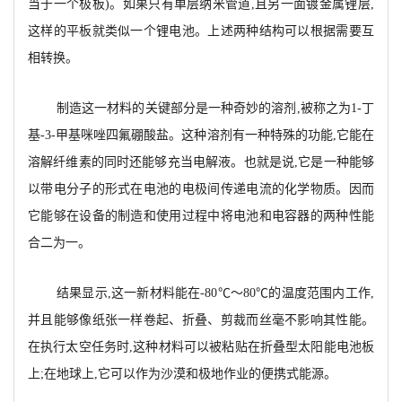
当于一个极板)。如果只有单层纳米管道,且另一面镀金属锂层,
这样的平板就类似一个锂电池。上述两种结构可以根据需要互
相转换。
制造这一材料的关键部分是一种奇妙的溶剂,被称之为1-丁
基-3-甲基咪唑四氟硼酸盐。这种溶剂有一种特殊的功能,它能在
溶解纤维素的同时还能够充当电解液。也就是说,它是一种能够
以带电分子的形式在电池的电极间传递电流的化学物质。因而
它能够在设备的制造和使用过程中将电池和电容器的两种性能
合二为一。
结果显示,这一新材料能在-80℃～80℃的温度范围内工作,
并且能够像纸张一样卷起、折叠、剪裁而丝毫不影响其性能。
在执行太空任务时,这种材料可以被粘贴在折叠型太阳能电池板
上;在地球上,它可以作为沙漠和极地作业的便携式能源。