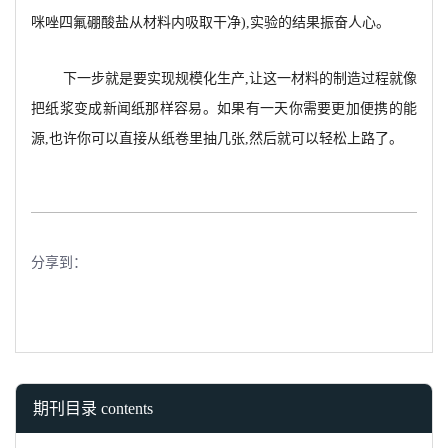
咪唑四氟硼酸盐从材料内吸取干净),实验的结果振奋人心。
下一步就是要实现规模化生产,让这一材料的制造过程就像
把纸浆变成新闻纸那样容易。如果有一天你需要更加便携的能
源,也许你可以直接从纸卷里抽几张,然后就可以轻松上路了。
分享到：
期刊目录 contents