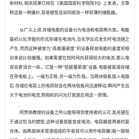
新材料,相关结果已经在《美国国家科学院院刊》上发表。文章
称这是一种廉价,容易塑型且如同纸张一样轻薄的储能器。
从广义上讲,存储电能的设备分为电池和电容两大类。电能
最初以化学能的形式存储在电池内,当化学反应发生时电流随之
产生,然而这种被誉为“高能量密度”的设备释放电能的速度却相
对来说比较缓慢。如果需要在短时间内获得较大的电流,那么电
容会更适合一些。它是一种“低能量密度”设备,电能被直接存储
在导电板上。一端为正极,另一端为负极。当两块极板接入电路
后,存储在电容上的电荷就会在两块极板间迅速移动,瞬间产生远
大于电池的电流,照相机的闪光灯就是应用这一原理。
阿贾扬教授的设备之所以能够得到使用者的认可,其关键在
于通过恰当的塑型,这种设备就能变成电池、电容器或两者的复
合体。由两层纳米管道组成的平板就可以用作电容器(每一层相