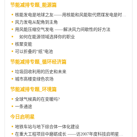
节能减排专题_能源篇
核能发电是地球之友——用核能和风能取代燃煤发电是时候了
风力发电从配角到主角
用风能压缩空气发电 ——解决风力间歇性的好方法
如何在能源领域选择你的职业
核聚变能
可以折叠的“纸”电池
节能减排专题_循环经济篇
垃圾回收利用的历史和未来
城市高楼变绿色农场
节能减排专题_环境篇
全球气候真的在变暖吗?
一条通途
今日启明星
地铁车站与地下综合体一体化建设
在重大工程项目中磨砺成长 ——访2007年度科技启明星计划(跟踪)入选者张铭