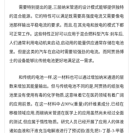
需要特别提出的是,三层纳米管道的设计模式能够提供独特
的混合能源。它的特性可以满足既需要高强度电流又需要像电
池那样输出平稳电流的要求。而且,在其充电和放电的模式下都
可正常工作。这些特性正好可以应用于混合燃料型汽车:刹车后,
人们通常利用电动机来启动,启动用的能量供应通常存储在电池
里。但是这类的汽车在启动时需要较强劲的电流。而阿贾扬博
士的设备能够比传统电池更好地满足这一需求。
和传统的电池一样,这一材料也可以通过增加纳米通道的层
数来增加其能量输出。但与传统电池不同的是,阿贾扬的纸张电
池里没有使用有毒的化学物质,这意味着它在医药领域有着广阔
的应用前景。在这一材料中占90%(重量)的纤维素成分,已经在
移植领域应用,而碳纳米管道在医学上的应用虽然尚未经过全面
的测试,但应属于惰性物质。研究人员已经开展了应用人的体液
诸如血液和汗液充当电解液进行了预试验(首先把1-丁基-3-甲基