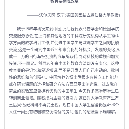
教育要彻底改变
———沃尔夫冈·汉宁(德国美因兹古腾伯格大学教授)
我于1985年初次来到中国,此后我代表马普学会和德国学院
交流服务协会,在上海和其他地方的中科院研究机构从事生物科
学方面的教学培训工作,并促进中国学生与欧洲学生之间的接触
交流,这是一个研究中国近20年来变化的好机会。发现的变化,从
成千上万的自行车被拥挤的汽车所取代,到对科技的重视和加大
投资,不一而足。然而20年来中国的教育方法却没有变化。这种
教育靠的是记忆和复述知识,而不是开发人们自己主动的、批判
性的思维和首创精神。中国培养的博士后很少有独立工作能力
或在研究课题的选择和研究方法方面显示出创造性。过去我在
荷兰的实验室里曾拥有优秀的中国学生,今天许多高学历学生已
转到商业领域。赚钱成为主要的吸引力,这已对大学教育产生严
重后果:基础科研不再受重视。现在中国大学生宿舍仍是4～6个
人住一间没有取暖和空调设备的房间,他们的想法当不难理解。