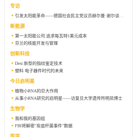
专访
引发太阳能革命——德国社会民主党议员赫尔曼·谢尔谈新能源
新能源
第一太阳能公司:追求每瓦特1美元成本
芬兰的核能开发与管理
创新科技
Desi:新型的指纹鉴定技术
塑料:电子器件时代的未来
今日启明星
植物小RNA的巨大作用
从事小RNA研究的启明星——访复旦大学遗传所明凤博士
生物学
我和我的基因组
FBI将解密“炭疽杆菌事件”数据
医学