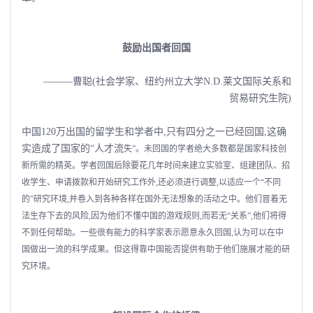
鼓励出国者回国
———曹聪(社会学家、纽约州立大学N.D.莱文国际关系和
贸易研究生院)
中国120万出国的留学生和学者中,只有四分之一已经回国,这确
实造成了国家的“人才流
失”。未回国的学者绝大多数都是国家科技创
新所需的精英。学者回国后除要花几年时间来建立实验室、组建团队、招
收学生、申请拨款和开始研究工作外,还必须进行调整,以适应一个“不同
的”研究环境,并卷入到各种各样在国外无法想象的活动之中。他们冒着无
法生存下去的风险,因为他们不懂中国的游戏规则,而若无“关系”,他们将得
不到任何帮助。一些很有能力的科学家表示愿意永久回国,认为可以在中
国做出一流的科学成果。但这得靠中国能否提供有助于他们施展才能的研
究环境。