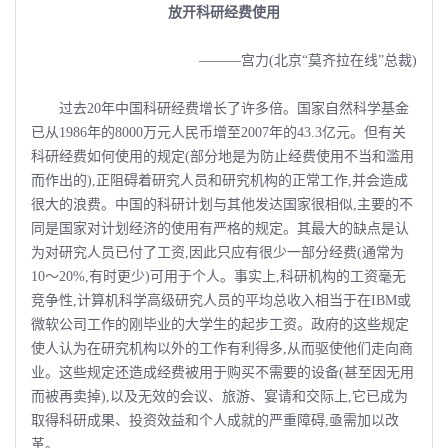
放开科研经费使用
———宫力(北京“莫齐拉在线”总裁)
过去20年中国科研经费增长了许多倍。国家自然科学基金
已从1986年的8000万元人民币增至2007年的43.3亿元。但有关
科研经费如何使用的规定(部分地是为防止经费使用不当和滥用
而作出的),正阻碍着研究人员和研究机构的正常工作,并会造成
很大的浪费。中国的科研计划与其他发达国家很相似,主要的不
同是国家对计划经济的使用有严格的规定。其最大的缺点是认
为对研究人员已付了工资,因此只应有很少一部分经费(通常为
10～20%,有时更少)可用于个人。事实上,科研机构的工资毫无
竞争性,计算机科学高级研究人员的平均总收入相当于在IBM或
微软公司工作的刚毕业的大学生的起步工资。政府的这些规定
使人认为在研究机构以外的工作有利得多,从而驱使他们走向商
业。这些规定还造成经费被用于购买不需要的设备(甚至因无用
而被再卖掉),以及无效的会议、旅游、宴请和交际上,它已成为
取得科研成果、投资效益和个人成就的严重障碍,亟需加以改
革。