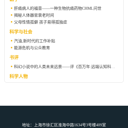
肝癌病人的福音——一种生物抗癌药物CHML问世
揭秘人体器官衰老时间
父母性情孤僻 孩子易得孤独症
科学与社会
汽油,新时代的工作补贴
能源危机与公众教育
书评
科幻小说中的人类未来远景——评《百万年:远端认知科学》一书
科学人物
慈善家约翰·邓普顿爵士与世长辞
科学之窗
太阳可能被银河系旋臂抛离出诞生地
地址：上海市徐汇区淮海中路1634号3号楼409室