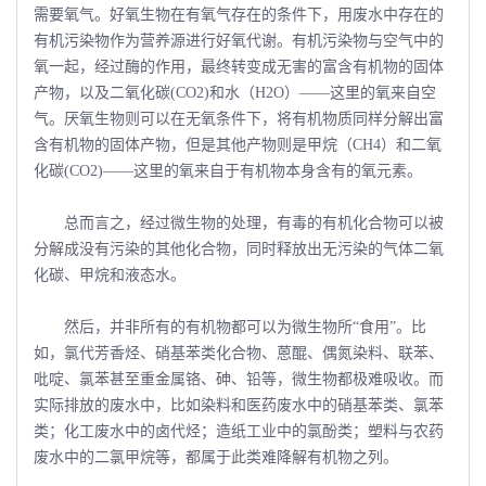
需要氧气。好氧生物在有氧气存在的条件下，用废水中存在的
有机污染物作为营养源进行好氧代谢。有机污染物与空气中的
氧一起，经过酶的作用，最终转变成无害的富含有机物的固体
产物，以及二氧化碳(CO2)和水（H2O）――这里的氧来自空
气。厌氧生物则可以在无氧条件下，将有机物质同样分解出富
含有机物的固体产物，但是其他产物则是甲烷（CH4）和二氧
化碳(CO2)――这里的氧来自于有机物本身含有的氧元素。
总而言之，经过微生物的处理，有毒的有机化合物可以被
分解成没有污染的其他化合物，同时释放出无污染的气体二氧
化碳、甲烷和液态水。
然后，并非所有的有机物都可以为微生物所“食用”。比
如，氯代芳香烃、硝基苯类化合物、蒽醌、偶氮染料、联苯、
吡啶、氯苯甚至重金属铬、砷、铅等，微生物都极难吸收。而
实际排放的废水中，比如染料和医药废水中的硝基苯类、氯苯
类；化工废水中的卤代烃；造纸工业中的氯酚类；塑料与农药
废水中的二氯甲烷等，都属于此类难降解有机物之列。