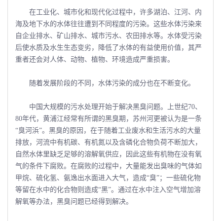
在工业化、城市化和现代化过程中，许多湖泊、江河、内
海及地下水的水体往往遭到不同程度的污染。这些水体污染来
自企业排水、矿山排水、城市污水、农田排水等。水体受污染
后使水质及水生生态变劣，降低了水体的有益使用价值，其严
重者还会对人体、动物、植物、环境造成严重损害。
随着发展阶段的不同，水体污染的成分也在不断变化。
中国大规模的污水处理开始于解决黑臭问题。上世纪70、
80年代，黄浦江经常有所谓的黑臭期，苏州河更被认为是一条
“臭河浜”。黑臭的原因，在于随着工业废水和生活污水的大量
排放，河流中有机碳、有机氮以及含磷化合物负荷不断加大，
自然水体里缺乏足够的溶解氧供应，因此这些有机物在没有氧
气的条件下腐败。在腐败的过程中，大量能发出臭味的气体如
甲烷、硫化氢、氨逸出水面进入大气，造成“臭”；一些硫化物
等留在水中的化合物则造成“黑”。通过在水中注入空气增加溶
解氧等办法，黑臭问题已经得到解决。