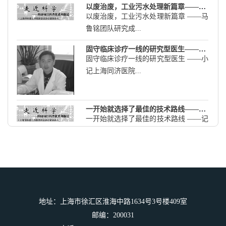
以废治废，工业污水处理新篇章——马鲁铭团队研究成果记
以废治废，工业污水处理新篇章 ――马
鲁铭团队研究成...
固守临床诊疗一线的研究型医生——小记上海同济医院血液科主任梁爱斌
固守临床诊疗一线的研究型医生 ――小
记上海同济医院...
一开始就选择了最佳的技术路线——记上海空间推进研究所的霍尔电推进研制
一开始就选择了最佳的技术路线 ――记
上海空间推进研...
跟随中期待突破的上海碳纤维研究
跟随中期待突破的上海碳纤维研究 本刊
记者 / 李 辉 当...
“未来上海中医皮肤科的举旗人”——小记上海中医药大学附属岳阳医院皮肤科副主任医师李福伦
地址：上海市徐汇区淮海中路1634号3号楼409室
“未来上海中医皮肤科的举旗人” ――小
邮编：200031
记上海中医药...