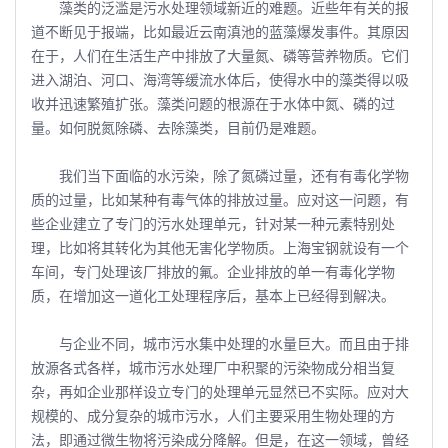
藻类的泛滥是污水处理领域新近的难题。近些年有关的报
道不断见于报端，比如最近云南滇池的蓝藻爆发事件。其原因
在于，人们在生活生产中排放了大量氮、磷等营养物质。它们
进入湖泊、河口、海湾等缓流水体后，使得水中的藻类得以吸
收并迅速繁殖扩张。藻类问题的根源在于水体中氮、磷的过
量。如何脱氮除磷、去除藻类，目前仍是难题。
我们当下面临的水污染，除了氮磷过量，还有有毒化学物
质的过量，比如某种有毒气体的排放过量。应对这一问题，有
些企业建立了专门的污水处理单元，针对某一种元素特别处
理，比如将其转化为其他无害化学物质。上海宝钢就设有一个
车间，专门处理该厂排放的氟。企业排放的单一有毒化学物
质，在增加这一道化工处理程序后，基本上已经得到解决。
与企业不同，城市污水集中处理的水量巨大。而且由于排
放源各式各样，城市污水处理厂中积聚的污染物成分相当复
杂，再如企业那样设立专门的处理单元显然已不实际。应对大
规模的、成分复杂的城市污水，人们主要采用生物处理的方
法，即通过微生物将污染成分降解。但是，在这一领域，曾经