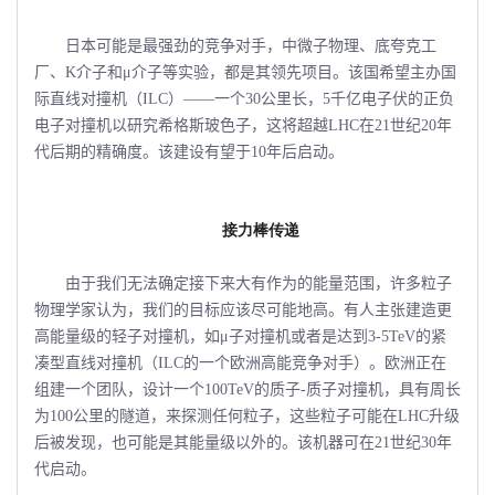
日本可能是最强劲的竞争对手，中微子物理、底夸克工
厂、K介子和μ介子等实验，都是其领先项目。该国希望主办国
际直线对撞机（ILC）――一个30公里长，5千亿电子伏的正负
电子对撞机以研究希格斯玻色子，这将超越LHC在21世纪20年
代后期的精确度。该建设有望于10年后启动。
接力棒传递
由于我们无法确定接下来大有作为的能量范围，许多粒子
物理学家认为，我们的目标应该尽可能地高。有人主张建造更
高能量级的轻子对撞机，如μ子对撞机或者是达到3-5TeV的紧
凑型直线对撞机（ILC的一个欧洲高能竞争对手）。欧洲正在
组建一个团队，设计一个100TeV的质子-质子对撞机，具有周长
为100公里的隧道，来探测任何粒子，这些粒子可能在LHC升级
后被发现，也可能是其能量级以外的。该机器可在21世纪30年
代启动。