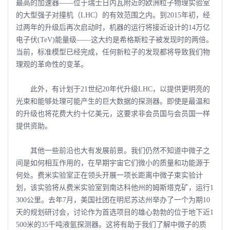
最高的加速器――位于瑞士日内瓦附近的欧洲粒子物理实验室
的大型强子对撞机（LHC）的有效范围之内。到2015年初，经
过两年的升级后再次启动时，机器的运行将接近设计的14万亿
电子伏(TeV)能量级――这大约是希格斯粒子被发现时的两倍。
当前，标准模型已经完成，任何新粒子的发现都将导致我们物
理观的革命性的变革。
此外，有计划于21世纪20年代升级LHC，以提供更明亮的
光束和能够处理可能产生的巨大数据的探测器。即使是最温和
的升级也将花费大约十亿美元，这要求非会员国与会员国一样
提供资助。
其他一些前沿也大有发展前景。我们仍然不知道中微子之
间是如何相互作用的，在早期宇宙它们微小的质量和功能源于
何处。费米实验室正在领头开展一项长距离中微子束实验计
划，该实验将从费米实验室到南达科他州的姆斯塔克矿，运行1
300公里。去年7月，美国社团在明尼苏达州举办了一个为期10
天的规划研讨会，讨论作为首选项目的雄心勃勃的位于地下近1
500米的35千吨液氩探测器。这将有助于我们了解中微子的质