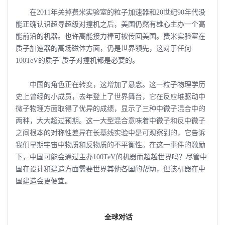
在2011年关掉费米实验室的粒子加速器和20世纪90年代没
能正确认识超导超级对撞机之后，美国仍然有雄心主办一个高
能前沿的机器。也许高能接力棒可被传回美国。费米实验室在
质子加速器的高场磁体方面，仍是世界领先，这对于任何
100TeV的质子-质子对撞机都是必要的。
中国的角色正在转变，这增加了悬念。这一粒子物理学历
史上曾经的小成员，去年登上了世界舞台，它在反应堆驱动中
微子物理方面取得了优异的成绩，显示了三种中微子混合中的
两种，大大超过预期。这一大型混合意味着中微子和反中微子
之间根本的对称性差异在长基线实验中是可观察到的，它告诉
我们早期宇宙中物质和反物质的不平衡性。在这一事件的激励
下，中国可能会通过主办100TeV的机器而超越世界吗？尽管中
国在设计和建造方面需要世界其他各国的帮助，但该机器在中
国建造会更便宜。
全球对话