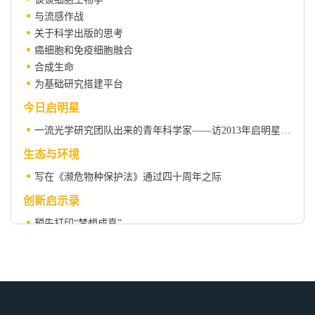
与流感作战
关于科学出版的思考
癌细胞和免疫细胞融合
合成生命
为基础研究搭建平台
今日启明星
一流光学研究团队出来的青年科学家——访2013年启明星计划入选者武愕研究员
生态与环境
写在《濒危物种保护法》通过四十周年之际
创新启示录
预先打印“梦想成真”
科苑
空 隙
科学人物