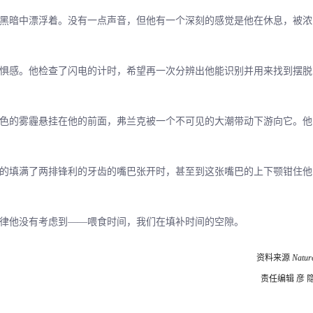
暗中漂浮着。没有一点声音，但他有一个深刻的感觉是他在休息，被浓
感。他检查了闪电的计时，希望再一次分辨出他能识别并用来找到摆脱
的雾霾悬挂在他的前面，弗兰克被一个不可见的大潮带动下游向它。他
填满了两排锋利的牙齿的嘴巴张开时，甚至到这张嘴巴的上下颚钳住他
他没有考虑到――喂食时间，我们在填补时间的空隙。
资料来源
Natur
责任编辑 彦 