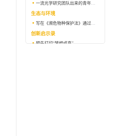
一流光学研究团队出来的青年科学家——访2013年启明星计划入选者武愕研究员
生态与环境
写在《濒危物种保护法》通过四十周年之际
创新启示录
预先打印“梦想成真”
科苑
空 隙
科学人物
弗瑞德里克·桑格（1918-2013）