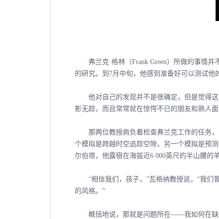
弗兰克·格林（Frank Green）所做的
的研究。到7月中旬，他感到准备好可以测试他
他对自己的发现并不是很确定，但是觉得这个
影无踪，而且常常就在惊愕不已的朋友和熟人面
那两位教授肩负着检查弗兰克工作的任务，即
个模拟是跨越时空追踪空隙，另一个模拟是预测
尔伯塔，他露宿在海拔近6 000英尺的半山腰
“相信我们，孩子，”瓦格纳教授说，“我们
的风格。”
概括地说，那就是问题所在――我如何在缺