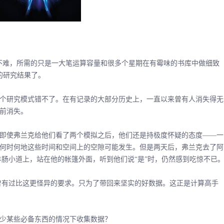
事情并不难，所需的只是一大笔运算容量和很多个星期在有霉味的书库中做细致
的研究结果了。
研究模式错不了。在有记录的大部分历史上，一直以来曾有人消失得无
前消失。
使弗兰克给他们看了两个模拟之后，他们还是持极度怀疑的态度――一
何时何地这些时间和空间上的空隙可能发生。但是两天后，弗兰克去了阿
的羊肠小道上，站在他的帐篷外面，听到他们说“是”时，仍然感到吃惊不已
曾有过比这更怪异的要求。只为了带回来坚实的好数据。这正是计算高手
少某些必备东西的情况下收集数据？