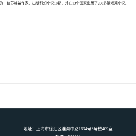
的一位苏格兰作家，出版科幻小说
10
部，并在
13
个国家出版了
200
多篇短篇小说。
地址：上海市徐汇区淮海中路1634号3号楼409室