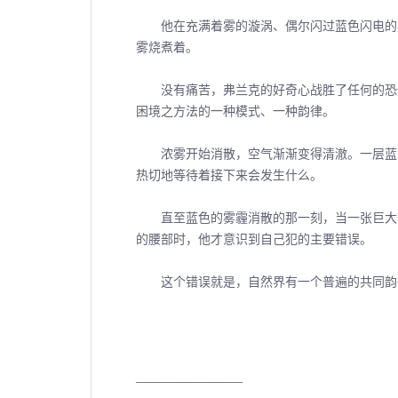
他在充满着雾的漩涡、偶尔闪过蓝色闪电的黑
雾烧煮着。
没有痛苦，弗兰克的好奇心战胜了任何的恐惧
困境之方法的一种模式、一种韵律。
浓雾开始消散，空气渐渐变得清澈。一层蓝色
热切地等待着接下来会发生什么。
直至蓝色的雾霾消散的那一刻，当一张巨大的
的腰部时，他才意识到自己犯的主要错误。
这个错误就是，自然界有一个普遍的共同韵律
――――――――――