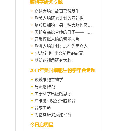
脑科学研究专题
穿越大脑：故事已然发生
欧美人脑研究计划的互补性
脑胶质细胞：另一种大脑作图方式
患帕金森综合症的日子——一位匿名神经学家的自述
开发模拟人脑的智能芯片
欧洲人脑计划：志在先声夺人
“人脑计划”出台前后的故事
以新的视角研究大脑
2013年美国细胞生物学年会专题
谈谈细胞生物学
与流感作战
。
关于科学出版的思考
癌细胞和免疫细胞融合
合成生命
为基础研究搭建平台
今日启明星