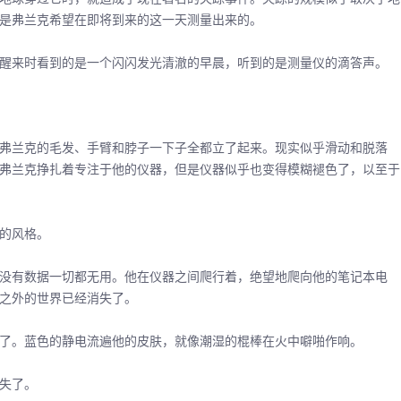
是弗兰克希望在即将到来的这一天测量出来的。
来时看到的是一个闪闪发光清澈的早晨，听到的是测量仪的滴答声。
兰克的毛发、手臂和脖子一下子全都立了起来。现实似乎滑动和脱落
弗兰克挣扎着专注于他的仪器，但是仪器似乎也变得模糊褪色了，以至于
的风格。
有数据一切都无用。他在仪器之间爬行着，绝望地爬向他的笔记本电
之外的世界已经消失了。
。蓝色的静电流遍他的皮肤，就像潮湿的棍棒在火中噼啪作响。
失了。