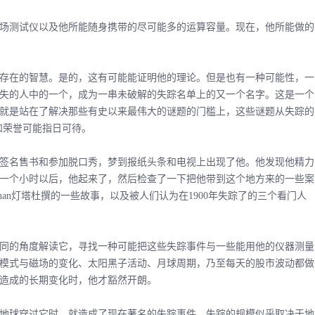
测试仪以及他所能随身携带的尽可能多的运算容量。现在，他所能做的
在的智慧。是的，这有可能能证明他的理论。但是也有一种可能性，一
失的人中的一个，成为一串未破解的失踪名单上的又一个名字。这是一个
就是站在了解决那些有史以来最伟大的谜题的门槛上，这些谜题从失踪的
和荣誉可能指日可待。
名售书和参加脱口秀，梦到报纸头条和电视上出现了他。他发现他精力
一个小时以后，他起来了，然后检查了一下把他带到这个地方来的一些案
nan灯塔杜撰的一些故事，以及被人们认为在1900年失踪了的三个看门人
的角度解读它，寻找一种可能把这些失踪事件与一些能用他的仪器测量
模式与磁场的变化、太阳黑子活动、月球周期，乃至每天的股市波动都做
造成的长期变化时，他才豁然开朗。
球穿过它时，就造成了现在著名的失踪事件。失踪的规模似乎取决于地