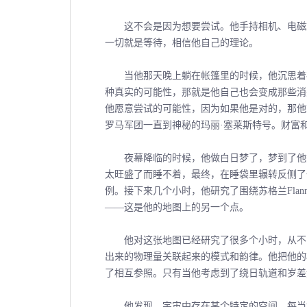
这不会是因为想要尝试。他手持相机、电磁场
一切就是等待，相信他自己的理论。
当他那天晚上躺在帐篷里的时候，他沉思着存
种真实的可能性，那就是他自己也会变成那些消
他愿意尝试的可能性，因为如果他是对的，那他
罗马军团一直到神秘的玛丽·塞莱斯特号。财富
夜幕降临的时候，他做白日梦了，梦到了他签
太旺盛了而睡不着，最终，在睡袋里辗转反侧了
例。接下来几个小时，他研究了围绕苏格兰Flan
――这是他的地图上的另一个点。
他对这张地图已经研究了很多个小时，从不同
出来的物理量关联起来的模式和韵律。他把他的
了相互参照。只有当他考虑到了绕日轨道和岁差
他发现，宇宙中存在某个特定的空间，每当地