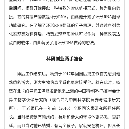
后期间，杨赟开始接触一种特殊的RNA剪接形式，称为反向剪
接，它的剪接产物就是环形RNA。由此他开始了环形RNA翻译
功能研究。在了解了环形RNA翻译的分子机理，并通过序列优
化实现
高效翻译后，杨赟发现环形
RNA可以作为一种高效表达
蛋白的载体，由此萌发了用环形RNA做药的想法。
科研创业两手准备
博后工作结束后，杨赟于
2017年回国后找工作首先想到他
熟悉的浙大，浙大生物信息学系也愿意接受他。就在此时，杨
赟在北卡的导师王泽峰邀请他来上海的中国科学院-马普学会计
算生物学伙伴研究所（现合并为中国科学院营养与健康研究
所）。王老师已在一年前（2016）全职回这家研究所担任所
长。当时杨赟是有顾虑的，杭州和浙大的环境他更熟悉、更舒
适，而且当时他已结婚，有两个孩子，家就安在杭州。但从长