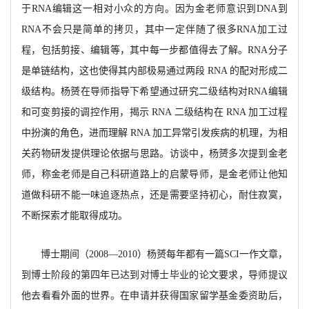
于RNA编辑这一相对小众的方向。因为金老师意识到DNA到
RNA不会只是简单的拷贝，其中一定伴随了很多RNA加工过
程，包括剪接、编辑等，其中每一步都值得去了解。RNA分子
是单链结构，这也使得其内部极易通过两段 RNA 的配对形成二
级结构。杨赟在导师指导下希望通过研究二级结构对RNA编辑
和可变剪接的调控作用，揭示 RNA 二级结构在 RNA 加工过程
中扮演的角色，进而理解 RNA 加工异常引发疾病的机理
，为相
关药物研发提供理论依据与思路。访谈中，杨赟多次提到金老
师，称金老师是自己科研道路上的启蒙导师，是金老师让他知
道做科研不能一味追逐热点，还是需要坚持初心，耐住寂寞，
不断探索才能取得成功。
博士期间（
2008—2010）杨赟每年都有一篇SCI一作文章，
到博士阶段的第四年已达到对博士毕业的论文要求，导师提议
他去看看外面的世界。在申请并获得国家留学基金委资助后，