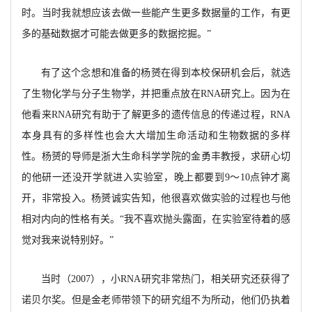
时。当时我就想应该去做一些能产生更多数据量的工作，有更
多的基础数据才可能去做更多的数据挖掘。”
有了这个念想和准备的杨赟在得到本校保研机会后，就选
了生物化学与分子生物学，并把重点放在
RNA研究上。因为在
他看来RNA研究有助于了解更多的遗传信息的传递过程，RNA
本身具有的多样性也会大大增加生命活动和生物数据的多样
性。杨赟的导师是浙大生命科学学院的金勇丰教授，求研心切
的他研一还没开学就进入实验室，晚上都要到9～10点钟才离
开，非常投入。杨赟诚实告知，他很喜欢做实验的过程也与他
相对内向的性格有关。“我不喜欢抛头露面，在实验室待着的感
觉对我来说特别好。”
当时（
2007），小RNA研究非常热门，相关研究还获得了
诺贝尔奖。但是金老师带领下的研究组不为所动，他们仍执着