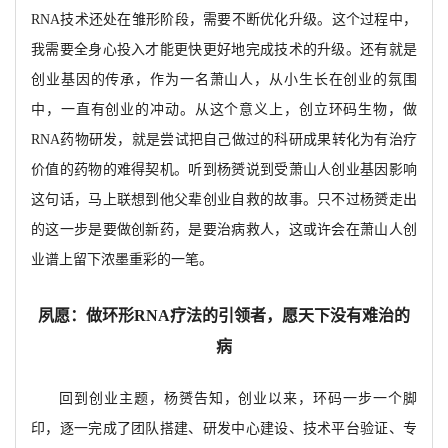
RNA技术还处在雏形阶段，需要不断优化升级。这个过程中，
我需要全身心投入才能更快更好地完成技术的升级。还有就是
创业基因的传承，作为一名萧山人，从小生长在创业的氛围
中，一直有创业的冲动。从这个意义上，创立环码生物，做
RNA药物研发，就是尝试把自己做过的科研成果转化为有治疗
价值的药物的难得契机。听到杨赟说到受萧山人创业基因影响
这句话，马上联想到他父辈创业自
救的故事。只不过杨赟走出
的这一步是要做创新药，是要治病救人，这或许会在萧山人创
业谱上留下浓墨重彩的一笔。
夙愿：做环形
RNA疗法的引领者，愿天下没有难治的
病
回到创业主题，杨赟告知，创业以来，环码一步一个脚
印，逐一完成了团队搭建、研发中心建设、技术平台验证、专