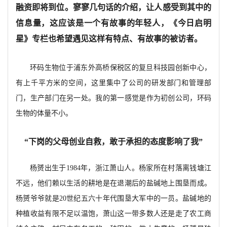
融资即将到位。寥寥几句话的介绍，让人感受到其中的
信息量，这应该是一个有故事的年轻人，《今日启明
星》专栏也希望遇见这样有特点、有
故事的被访者。
环码生物位于浦东外高桥保税区的复旦科技园创新中心，
有上千平方米的空间，这里集中了公司的研发部门和管理部
门，生产部门在另一处。我的第一感觉是作为初创公司，环码
生物的体量不小。
“下岗的父母创业自救，敢于承担的态度影响了我”
杨赟出生于
1984年，浙江萧山人。杨家所在村落离钱塘江
不远，他们赖以生活的耕地是在退潮后的盐碱地上围垦而成。
杨赟爷爷就是20世纪五六十年代围垦大军中的一员。盐碱地的
种植收益有限不足以温饱，萧山这一带多数人还是走了农工商