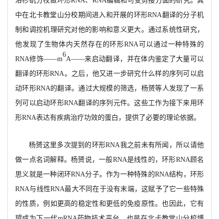
洛杉矶分校做环形RNA、RNA编辑和可变剪接方面的研究。其
中在北卡教堂山分校期间进入和开展的环形RNA翻译的分子机
制和调控机理研究对他的影响和意义更大。通过系统性研究，
他发现了生物体内天然存在的环形RNA可以通过一种特殊的
6
RNA修饰——m
A
——来启动翻译，并在体内鉴定了大量可以
翻译的环形
RNA。之后，他又进一步研究什么样的序列可以启
动环形RNA的翻译。通过大规模的筛选，杨赟等人发现了一系
列可以启动环形RNA翻译的序列元件。这些工作为接下来用环
形RNA表达有疾病治疗功效的蛋白，提供了必要的理论依据。
杨赟这里多次提到的环形
RNA我之前未有所闻，所以请他
做一点名词解释。杨赟说，一般RNA是线性的，环形RNA顾名
思义就是一种闭环RNA分子。作为一种特殊的RNA结构，环形
RNA与线性RNA最大不同在于没有末端，这赋予了它一些特殊
的性质，例如更高的稳定性和更低的免疫原性。也因此，它有
望成为下一代mRNA药物技术平台。也是在北卡教堂山分校博