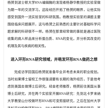
杨赟到波士顿大学RNA编辑酶的发现者杨静华教授的实验室做
为期一年的交流学习。这段经历开拓了杨赟的眼界，让他实际
感受到国外一流实验室的科研氛围。杨教授实验室的课题主要
围绕临床问题展开，这与杨赟之前熟悉的主要针对基础科学问
题求解的科研很不一样。杨赟在那里经常做的事就是通过医院
收集的病人样品来分析蛋白质、RNA的变化，并分析其改变的
机理及其与疾病
的相关性。
进入环形
RNA研究领域，并萌发环形RNA做药之想
完成访学回国后杨赟就准备毕业并考虑未来的职业规划。
当时如果博士留校工作很强调要有长期的海外经历，于是他考
虑到美国去做博士后研究。经金老师推荐，杨赟前往美国从事
博士后研究，并在两个实验室开展
RNA研究：先到北卡罗来纳
大学教堂山分校做环形RNA和可变剪接研究，之后在加州大学