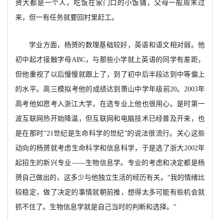
赟大都是一个人，吃饭在家门口的小饭铺，父母一般周末过
来，但一有任务就要回村里赶工。
学业方面，杨赟的数理基础较好，英语和语文相对弱。他
初中起才接触字母
ABC，与那些小学就上英语的同学有差距，
但他重视了以后慢慢就跟上了，到了初中后半段达到中等偏上
的水平。高三模拟考他的成绩达到萧山中学年级前20。2003年
高考他如愿考入浙江大学，在选专业上他也很用心。是时第一
波互联网热开始降温，但互联网和电脑技术已经普及开来，也
是在那时“21世纪是生命科学的世纪”的说法很流行。关心这些
动向的杨赟就考虑生命科学和信息科学，于是选了浙大2002年
起招生的新兴专业——生物信息学。专业的考虑和决定都是杨
赟自己做出的，
这多少与他独立生活的经历有关。
“我的情绪比
较稳定，做了决定的事情就朝前推，想得太多可能有些机会就
抓不住了。生物信息学就是自己当时的判断和选择。”