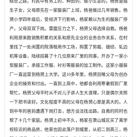
结合之路，村民中有务工的、种田的、做小生意的。杨赟是独
生子女，父母原先在一家服装厂上班，杨爸做过几年销售。杨
赟小学四年级后，受经济下行影响，杨家赖以为生的服装厂停
产，父母双双下岗。雷霆压力之下，杨赟父母选择自救。杨爸
利用原来跑销售积累的关系和原先企业的业务合作关系，在村
里找了一处闲置的院落租用
作工场，购置了剪裁、缝纫、轧边
机等设备，陆续招募了十几位原来厂里的同事，开办了一家小
型服装厂，承接工作服、衬衫等服装的加工制作。这家小服装
厂一直运营到杨赟上大学。这
10多年里，杨赟目睹父母为创办
企业的操劳和付出。一直到上高中，他都会利用寒暑假到厂里
帮忙。杨赟父母平时从不对儿子讲人生大道理，只是偶尔关照
一下把书读好。文化程度不高的父母在杨赟心里是高大的。人
到中年的爸妈遭遇下岗打击，想方设法找出路，自救的同时也
帮了十几个家庭。杨赟上初中不久，杨家在萧山城区买了离学
校较近的商品房，他家也因此落户到城里，从初二到高
三，杨