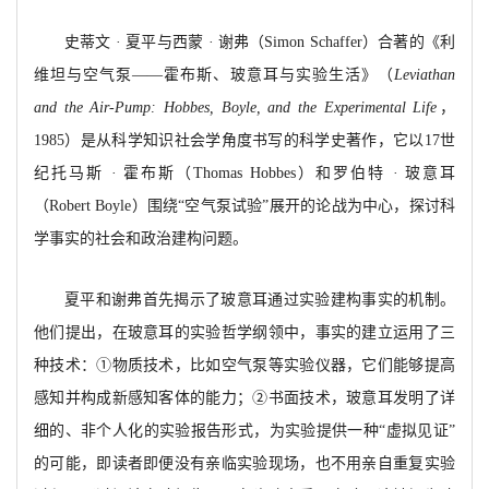
史蒂文
· 夏平与西蒙 · 谢弗（
Simon Schaffer）合著的《利
维坦与空气泵——霍布斯、玻意耳与实验生活》（
Leviathan
and the Air-Pump: Hobbes, Boyle, and the Experimental Life
，
1985）是从科学知识社会学角度书写的科学史著作，它以17世
纪托马斯 · 霍布斯（Thomas Hobbes）和罗伯特 · 玻意耳
（Robert Boyle）围绕“空气泵试验”展开的论战为中心，探讨科
学事实的社会和政治建构问题。
夏平和谢弗首先揭示了玻意耳通过实验建构事实的机制。
他们提出，在玻意耳的实验哲学纲领中，事实的建立运用了三
种技术：
①物质技术，比如空气泵等实验仪器，它们能够提高
感知并构成新感知客体的能力；②书面技术，玻意耳发明了详
细的、非个人化的实验报告形式，为实验提供一种“虚拟见证”
的可能，即读者即便没有亲临实验现场，也不用亲自重复实验