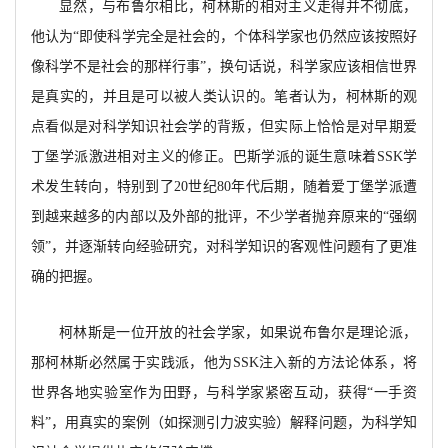
显然，与布鲁尔相比，柯林斯的相对主义走得并不彻底，
他认为
“即使科学完全是社会的，个体科学家也仍然应该按照好
像科学不是社会的那样行事”，换句话说，科学家应该相信世界
是真实的，并且是可以被人类认识的。笔者认为，柯林斯的观
点看似是对科学知识社会学的背叛，但实际上恰恰是对早期爱
丁堡学派激进相对主义的修正。巴斯学派的诞生意味着
SSK学
术发生转向，特别到了20世纪80年代后期，随着爱丁堡学派遭
到越来越多的内部以及外部的批评，不少学者抛弃原来的“强纲
领”，并逐渐转向经验研究，对科学知识的客观性问题有了更准
确的把握。
柯林斯是一位开放的社会学家，如果说布鲁尔是理论派，
那柯林斯必然属于实践派，他为
SSK注入新的方法论体系，将
世界各地实验室作为田野，与科学家紧密互动，获得“一手资
料”，用真实的案例（如探测引力波实验）解释问题，为科学知