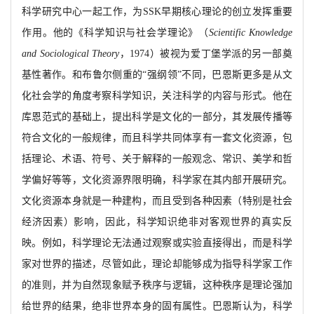
科学研究中心一起工作，为SSK早期核心理论的创立发挥重要
作用。他的《科学知识与社会学理论》（
Scientific Knowledge
and Sociological Theory
，
1974）被视为爱丁堡学派的另一部奠
基性著作。和布鲁尔侧重的“强纲领”不同，巴恩斯更多是从文
化社会学的角度考察科学知识，关注科学的内容与形式。他在
库恩范式的基础上，提出科学是文化的一部分，其发展传播等
符合文化的一般规律，而且科学共同体享有一套文化资源，包
括理论、术语、符号、
关于解释的一般观念、常识、美学和哲
学偏好等等，文化资源界限明确，科学家在其内部开展研究。
文化资源本身就是一种建构，而且受到各种因素（特别是社会
经济因素）影响，因此，科学知识绝非对客观世界的真实反
映。例如，科学理论无法通过观察或实验直接得出，而是科学
家对世界的描述，尽管如此，理论却能够成为指导科学家工作
的准则，并为自然现象赋予秩序与逻辑，这种秩序是理论强加
给世界的结果，绝非世界本身的固有属性。巴恩斯认为，科学