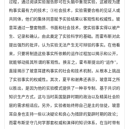
过程，通过阅读实验报告即可在头脑中重现实验，这被视为建
构事实最有力的技术；③社会技术，实验需要合格的见证人或
共同体，他们的集体同意赋予实验结果以客观性和权威性。玻
意耳通过一整套物质、书面和社会技术，使实验事实得以被产
生、记录和确认，由此奠定了实验科学的基础。而霍布斯对此
提出强烈的批评，认为实验无法产生无可辩驳的事实。在他看
来，只要将制造这些事实所依赖的运作过程加以揭示和公开，
就能够动摇其所谓的客观性。换言之，霍布斯提出的“运作”，
直接揭示了玻意耳建构事实的社会和技术机制，从根本上挑战
了实验事实的权威性。其次，夏平和谢弗还表示，玻意耳之所
以胜出，是因为他的实验模式提供了一种非专制、基于共识的
知识生产方式，这与当时英国复辟时期的政治以及精英社会阶
层的需求相适应。另外，实验者始终称自己是主的信徒，玻意
耳自身也支持一些以决疑论和良心为措辞的复辟时期的政论；
而霍布斯坚守几何学那套权威和演绎的知识体系，在当时带有