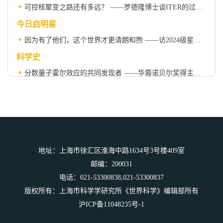
可控核聚变之路还有多远？ ——罗德隆博士谈ITER的过去、现在和未来
今日启明星
因为有了他们，这个世界才更清朗和煦 ——访2024级星友赵雪珺
科学史
分数量子霍尔效应的共同发现者 ——华裔诺贝尔奖得主崔琦（上）
科苑
科学人物
汉密尔顿 · 史密斯（1931—2025）
地址：上海市徐汇区淮海中路1634号3号楼409室
邮编：200031
电话：021-53300838,021-53300837
版权所有：上海市科学学研究所《世界科学》编辑部所有
沪ICP备11048235号-1