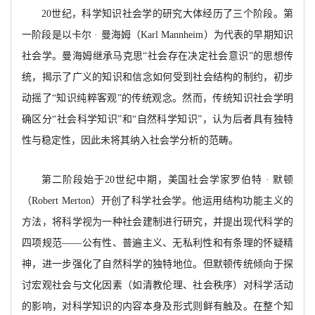
20世纪，科学知识社会学的研究大体经历了三个阶段。第
一阶段是以卡尔 · 曼海姆（Karl Mannheim）为代表的早期知识
社会学。曼海姆继承马克思“社会存在决定社会意识”的思想传
统，揭示了广义的知识和信念如何受到社会结构的制约，初步
动摇了“知识纯粹客观”的传统观念。然而，传统知识社会学明
确区分“社会科学知识”和“自然科学知识”，认为后者具有独特
性与稳定性，因此未将其纳入社会学分析的范畴。
第二阶段始于
20世纪中期，美国社会学家罗伯特 · 默顿
（Robert Merton）开创了科学社会学。他运用结构功能主义的
方法，将科学视为一种社会建制进行研究，并提出现代科学的
四项规范——公有性、普遍主义、无私利性和有条理的怀疑精
神，进一步强化了自然科学的独特地位。但默顿传统倾向于探
讨宏观社会与文化因素（如清教伦理、社会秩序）对科学活动
的影响，对科学知识的内容本身及形式则鲜有触及。在整个知