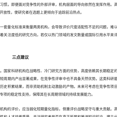
织习惯。即便面对竞争性的外部评审，机构层面的导向依然在发挥作用。
开放性，使研究者在选题上更倾向于追踪前沿热点。
同一套量化标准来衡量两类机构，会导致评价尺度适配性不足的问题，难
担着关注度低的研究方向，若仅以热门领域的发文数量或国际引用水平来
三点建议
持。国家科研机构在战略性、冷门研究方面的优势，高度依赖其长期稳定
在短周期内产出显著成果，在竞争性评审中也不具备天然优势。这类科研
的历史积累结果，而非资助机制主动激励的产物。未来可考虑在竞争性项
专项的稳定性支持，保障其在长周期领域的持续发展能力。
研机构的评价，应当弱化短期量化指标，侧重评价战略坚守与重大贡献。
创性和人才培养质量，关注研究者是否在真正拓展和推进知识前沿。建立