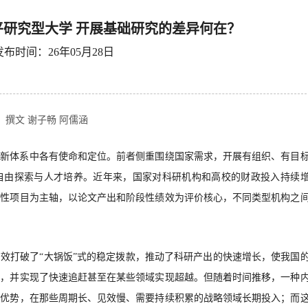
研究型大学 开展基础研究的差异何在？
发布时间：26年05月28日
撰文 谢子畅 阿儒涵
创新体系中各有使命和定位。前者侧重围绕国家需求，开展有组织、有目
自由探索与人才培养。近年来，国家对科研机构和高校的财政投入持续
争性项目为主轴，以论文产出和阶段性绩效为评价核心，不同类型机构之
有效打破了
“大锅饭”式的稳定拨款，推动了科研产出的快速增长，使我国
近，并实现了快速追赶甚至在某些领域实现超越。但随着时间推移，一种
化优势，在那些周期长、见效慢、需要持续积累的战略领域长期投入；而