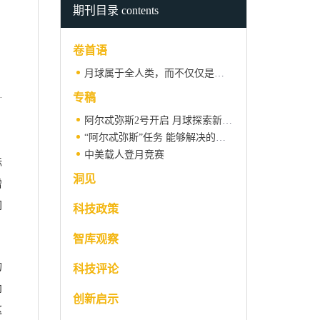
期刊目录 contents
卷首语
月球属于全人类，而不仅仅是那些有能力抵达那里的国家
专稿
阿尔忒弥斯2号开启 月球探索新时代
“阿尔忒弥斯”任务 能够解决的五大月球之谜
中美载人登月竞赛
标
洞见
增
间
科技政策
智库观察
的
科技评论
内
创新启示
这