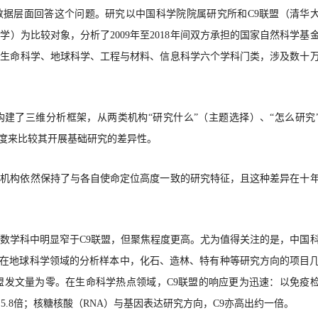
数据层面回答这个问题。研究以中国科学院院属研究所和
C9联盟（清华
）为比较对象，分析了2009年至2018年间双方承担的国家自然科学基
、生命科学、地球科学、工程与材料、信息科学六个学科门类，涉及数十
构建了三维分析框架，从两类机构
“研究什么”（主题选择）、“怎么研究
维度来比较其开展基础研究的差异性。
类机构依然保持了与各自使命定位高度一致的研究特征，且这种差异在十
数学科中明显窄于
C9联盟，但聚焦程度更高。尤为值得关注的是，中国
。在地球科学领域的分析样本中，化石、造林、特有种等研究方向的项目
盟发文量为零。在生命科学热点领域，C9联盟的响应更为迅速：以免疫
5.8倍；核糖核酸（RNA）与基因表达研究方向，C9亦高出约一倍。