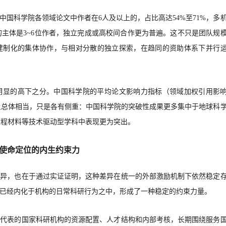
中国科学院各领域论文中作者在
6人及以上的，占比高达54%至71%，多
的主体是3~6位作者，独立完成或高校间合作更为普遍。这不只是团队规
建制化的集体协作，与相对分散的独立探索，在趋同的资助体系下并行
明显的高下之分。中国科学院的平均论文影响力指标（领域加权引用影
上总体相当，只是各有侧重：中国科学院的突破性成果更多集中于地球科
工程材料等技术驱动型学科中表现更为突出。
使命定位的内生约束力
差异，也在于通过实证证明，这种差异在统一的外部激励机制下依然稳定
已经内化于机构的日常科研行为之中，形成了一种稳定的约束力量。
为代表的国家科研机构的资源配置、人才结构和内部考核，长期围绕服务