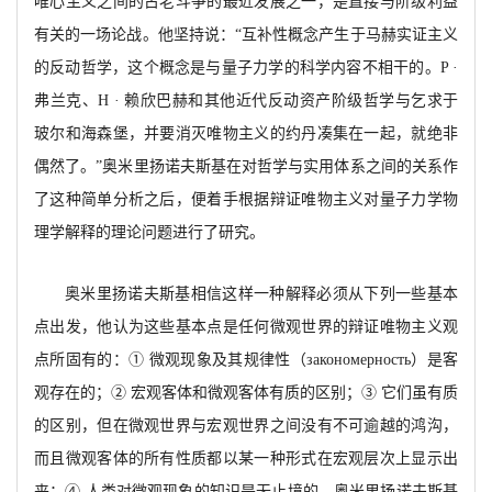
唯心主义之间的古老斗争的最近发展之一，是直接与阶级利益
有关的一场论战。他坚持说：
“互补性概念产生于马赫实证主义
的反动哲学，这个概念是与量子力学的科学内容不相干的。P ·
弗兰
克、
H · 赖欣巴赫和其他近代反动资产阶级哲学与乞
求于
玻尔和海森堡，
并要消灭唯物主义的约丹凑集在一起，
就绝非
偶然了
。
”奥米里扬诺夫斯基在对哲学与实用体系之间的关系作
了这种简单分析之后，便着手根据辩证唯物主义对量子力学物
理学解释的理论问题进行了研究。
奥米里扬诺夫斯基相信这样一种解释必须从下列一些基本
点出发，
他认为这些基本点是任何微观世界的辩证唯物主义观
点所固有的：
① 微观现象及其规律性（
закономерность
）是客
观存在的；
② 宏观
客体和微观客体有质的区别
；
③ 它们虽有质
的区别，但在微观世界与宏观世界之间没有不可逾越的鸿沟，
而且微观客体的所有性质都以某一种形式在宏观层次上显示出
来；④ 人类对微观现象的知识是无
止境的。奥米里扬诺夫斯基