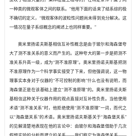
一种类的微观客体之间的联系。
”他用下面的话来了结系综的极
不确切的定义，“微观客体的波粒性问题尚未得到充分解决。这
一情况在量子系综概念的阐述上也同样重要。”
奥米里扬诺夫斯基相信互补性概念是由于玻尔和海森堡夸
大了测不准关系的意义而产生的。这种夸大的第一步是把测不
准关系升高一级，成为
“测不准原理”。奥米里扬诺夫斯基把测
不准原理作为一个科学事实接受了下来，但他强调说，这一物
理事实本身对于仪器的“不可控制的影响”什么也没有说明，而
海森堡正是在该基础上建立“测不准原理”的。奥米里扬诺夫斯
基相信这种关于仪器作用的观点直接对互补性负责。当他使用
术语“测不准关系”时，他拒绝使用“测不准原理”一词，而代之
以“海森堡关系”的术语。奥米里扬诺夫斯基关于“海森堡关系”
的见解清楚地表现在他的言论中
：由玻尔和海森堡借助于几次
假想实验的分析而建立的关系
——
我们称它为海森堡关系
——