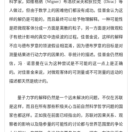
科学家，如维格纳（Wigner）布洛欣采夫和狄拉克（Dirac）等
人做过，但由于数学上的困难他们都
没有成功。
佳普金认为这
样的解仍是可能的，而且最终可以给予物理解释。一种可能性
是把微观客体分成一方面是离散的粒子，另一方面是对微观粒
子有统计影响的真空中连续波的过程。佳普金说，这样的解释
不应与德布罗意的领波假设相混淆，因为德布罗意的目标是对
测量结果进行动力学的因果的、非统计的描述。佳普金仍然相
信，冯
· 诺意曼在认为这种尝试是不可能的这一点上是正确
的。对佳普金来说，对微观客体的可测量或不可测量的运动的
描述都天然是统计的。
量子力学的解释仍然是一个远未解决的问题，不仅在苏联
是这样，
而且在所有那些积极关心当前自然科学哲学问题的国
家也都这样。正如我在前面
已经指出的，
苏联对因果关系、观
察者的影响以及隐
参量的可能性的讨论都与世界范围里的争论