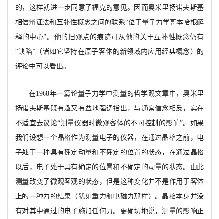
的，这样就进一步同意了福克的意见。因而奥米里扬诺夫斯基
相信辩证法和互补性概念之间的联系“位于量子力学哥本哈根解
释的中心”。他的旧观点的痕迹可从他的关于互补性概念仍有
“缺陷”（诸如它坚持在原子客体的新领域内应用经典概念）的
评论中可以看出。
在
1968年一篇论量子力学中测量的哲学观文
章中，奥米里
扬诺夫斯基既有趣又有益地强调指出，与通常信念相反，实在
不适宜去议论
“测量仪器时微观客体的不可控制的影响”。如果
我们设想一个晶格作为测量电子的仪器，在通过晶格之前，电
子处于一种具有确定动量和不确定的位置的状态，
在通过晶格
以后，电子处于具有确定的位置和不确定的动量的状态。由此
测量改变了微观客观的状态，但是这种变化并不是作用于客体
上的一种力的结果（犹
如重力和电磁力那样
）。晶格本身并没
有对其中通过的电子施加任何力。更确切地说，测量的影响正