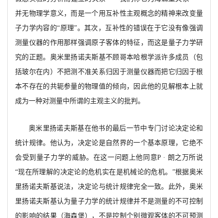
并无物理学意义，而是一个用互补性主观概念的精神来改变量
子力学内容的
“原理”。其次，互补性的错误在于它没有像强调
测量仪器的作用那样强调原子客体的特征，
而这是量子力学研
究的正题。奥米里扬诺夫斯基不顾哥本哈根学派许多成员（包
括玻尔在内）不把测不准关系归因于测量仪器而把它归因于根
本不存在的共轭参量的物理值的倾向，因此他的见解根本上就
成为一种对测量中所谓的主观主义的批判。
奥米里扬诺夫斯基在他书的最后一节中专门讨论决定论和
统计规律。他认为，
决定论是自然界的一个基本原理，
它绝不
会
受到量子力学的威胁。在这一问题上他同意
P · 朗之万所说
“现在所理解的决定论的危机实在是机械论的危机。
”
根据奥米
里扬诺夫斯基说法，决定论与统计规律完全一致。此外，奥米
里扬诺夫斯基认为量子力学的统计规律并不是测量的不可控制
的影响的结果（海森堡），不是控制个别微观客体的不可预测