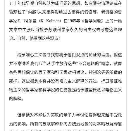
五十年代早期自然被认
为成问题的思想，如有限宇宙理论或在
微观粒子
“内部”未来事件影响过去事件的假设等。老资格的哲
学家
E · 柯尔曼（K. Kolman）在1965年《哲学问题》上的一篇
文章中主张应当
授予
苏联科学家永久的自
由权去考虑这些理
论。自然，他看到这些观点：
给予唯心主义者寻找有利于他们观点的论证的理由。但这
并不意味着我们应当从手中放弃这些
“
不合逻辑的
”概念，就像
某些思想保守的哲学家和科学家对相对论、控制论等等
所做的
那样。这些概念本身并没有唯心主义解释的罪过。
捍卫
辩证唯
物主义的哲学家和科学家的任务就是给予这些概念以唯物主义
的解释。
但是绝对不能认为苏联的量子力学讨论变得越来越不受政
治的影响，
所有的苏联解释都向占统治地位的哥本哈根解释靠