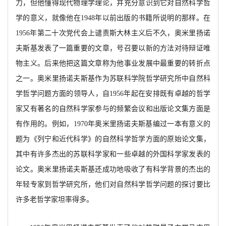
力，但他懂得现代物理学理论，并充分意识到它对自然科学哲
学的意义，就像他在1948年以前出版的书籍所说明的那样。在
1956年第二十次党代会上谴责斯大林主义后不久，奥米里扬诺
夫斯基发表了一篇重要的文章，号召要以新的方法对待辩证唯
物主义。后来他把这篇文章称为他事业发展中最重要的转折点
之一。奥米里扬诺夫斯
基作为苏联科学院哲学研究所中自然科
学哲学问题方面的领导人，
自1956年起在安排既有卓越的哲学
家又有著名的自然科学家参与的频繁会议和
出版论文集方面是
有作用的。例如，
1970年奥米里扬诺夫斯基编过一本有意义的
题为《列宁和近代科学》的自然科学哲学方面的原始论文集，
其中有许多杰出的苏联科学家和一些卓越的外国科学家发表的
论文。奥米里扬诺夫斯基还成功地吸收了有科学背景的杰出的
年轻专家
到哲学研究所，他们对自然科学哲学问题的探讨要比
许多老哲学家坦率得多。