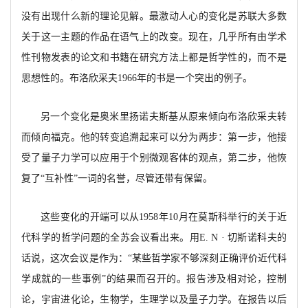
没有出现什么新的理论见解。最激动人心的变化是苏联大多数
关于这一主题的作品在语气上的改变。现在，几乎所有由学术
性刊物发表的论文和书籍在研究方法上都是哲学性的，而不是
思想性的。布洛欣采夫
1966年的书是一个突出的例子。
另一个变化是奥米里扬诺夫斯基从原来倾向布洛欣采夫转
而倾向福克。他的转变追溯起来可以分
为两步：第一步，他接
受了量子力学可以应用于个别微观客体的观点，第二步，他恢
复了
“互补性”一词的名誉，尽管还带有保留。
这些变化的开端可以从
1958年10月在莫斯科
举行的关于近
代科学的哲学问题的全苏会议看出来。用
E. N · 切斯诺科夫的
话说，这次会议是作为：
“
某些哲学家不够深刻正确评价近代科
学成就的一些事例
”的结果而召开的。报告涉及相对论，控制
论
，宇宙进化论，生物学，生理学以及量子力学。在报告以后