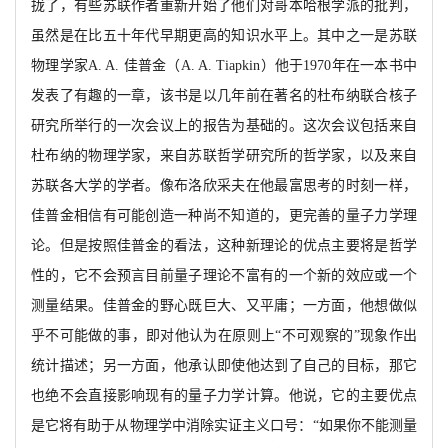
拢了，有些苏联作者重新开
始了他们对哥本哈根学派的批判，
虽然是在比五十年代早期更高的知识水平上。其中之一是苏联
物理学家
A. A. 佳普金（A. A. Tiapkin）他于1970年在一本书中
发表了有趣的一章，该书是以几年前在
著名的杜布纳联合核子
研究所举行的一次会议上的报告为基础的。这次会议包括来自
杜布纳的物理学家，来自苏联哲学研究所的哲学家
，以及来自
苏联各大学的学者。像布洛欣采夫在他最富思考的时刻一
样，
佳普金相信有可能创造一种尚不知道的，更完善的量子力学理
论。但是按照佳普金的看法，这种新理论的优点主要将是哲学
性的，它不会预言目前量子理论不富有的一个新的效应或一个
测量结果。佳普金的野心既巨大、又平庸；一方面，他想做似
乎不可能做的事，即对他认为在原则上
“不可观察的”现象作出
统计描述；另一方面，他承认即使他达到了自己的目标，那它
也绝不会直接影响现有的量子力学计算。他说，它的主要优点
是它将有助于从物理学中消除实证主义口号
：
“
如果你不能测量