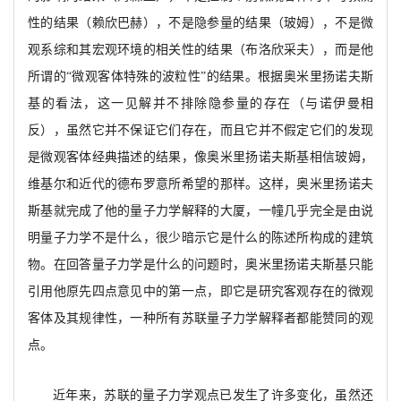
性的结果（赖欣巴赫），不是隐参量的结果（玻姆），不是微
观系综和其宏观环境的相关性的结果（布洛欣采夫），而是他
所谓的
“微观客体特殊的
波粒性
”
的结果。根据奥米里扬诺夫斯
基的看法，这一见解并不排除隐参量的存在（与诺伊曼相
反），虽然它并不保证它们存在，而且它并不假定它们的发现
是微观客体经典描述的结果，像奥米里扬诺夫斯基相信玻姆，
维基尔和近代的德布罗意所希望的那样。这样，奥米里扬诺夫
斯基就完成了他的量子力学解释的大厦，一幢几乎完全是由说
明量子力学不是什么，很少暗示它是什么的陈述所构成的建筑
物。在回答量子力学是什么的问题时，奥米里扬诺夫斯基只能
引用他原先四点意见中的第一点，即它是研究客观存在的微观
客体及其规律性，一种所有苏联量子力学
解释者都能赞同的观
点。
近年来，苏联的量子力学观点已发生了许多变化，虽然还