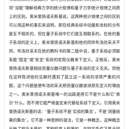
坦
“没能”理解经典力学的统计规律和量子力学统计规律之间质
上的区别。奥米里扬诺夫斯基说，
这两种统计规律之间的区别
可以用这种的事实来说明，即在经典系综中动量和坐标的分布
是互不相关的、但在量子系综中它们是互相联系的。在他的量
子系综的定义上，奥米里扬诺夫斯基和他的同伴布洛欣采夫不
同，布洛欣采夫在他的教科书的第二版中说，量子系综必须联
系能
“固定”或“安定”系综的宏观仪器来下定义。正相反，奥米
里扬诺夫斯基相信
测
量仪器问题与量子系综的定义无关。但他
在这样陈述他的见解时遇到了孤立这一系综的非常严重的问
题，这个问题是使布洛欣采夫把测量仪器放进原先定义的理由
之一。奥米里扬诺夫斯基唯一的出路是用它
不是什么和它
“表
示”什么，而不用它能严格鉴定来代替给系综下定义。引用奥米
里扬诺夫斯基的话
：
“量子系综不是‘实验的集合
’
，不是
‘测量结
果的集合
’。
它不是一种思辨的提法，它是一种概念，这种概念
反映了相当大量的，某种程度上相等的，在特定条件下属于同