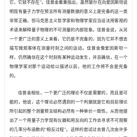
它，它就不存在
”。佳普金着重指出，虽然
玻尔在向爱因斯坦说
明现有量子力学在预言所有测量数据的意义上是完备的这一类
非常正确，
但马克思主义哲学家和物理学家应当设法用客观的
术语来解释量子物理的不可测量的内部现象。佳普金说，从另
一个更广泛的意义上来看，它仍是不完备的，因为它并不想去
描写微观客体在测量时刻之间的运动。佳普金像爱因斯坦一
样，仍然确信在这个时刻有某种运动发生，并且确信，在一个
物理学家对那个运动给以描述以前，他的工作将不会是完备
的。
佳普金相信，
一个更广泛的理论不仅是需要的，而且是可
能的，他说，这个理论必然遇到的一个判据就是它和目前理论
所引起的整个测量预言结构必然有一种单价一致性。从而他提
出了一个用量子力学现有仪器和用反向的工作去寻求不可观察
的几率
分布函数的
“
相反过程
”。这样的尝试过去曾几次由许多