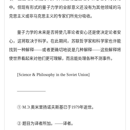
中。但现有形式的量子力学的全部意义还没有为其他领域的马
克思主义或非马克思主义的专家们所充分吸收。
量子力学的未来是否将使几率论者安心还是使决定论者安
心，
这将取决于科学。在此期间，苏联哲学家和科学家也许能
找到一种解释
——或者更确切地说是几种解释——这些解释将
使世界看起来对他们更可理解，而且能处理各种不测事件。
[
Science
& Philosophy in the Soviet Union
]
———————
①
M.
Э
.奥米里扬诺夫斯基已于1979年逝世。
②
题目为译者所加。
——
译者。