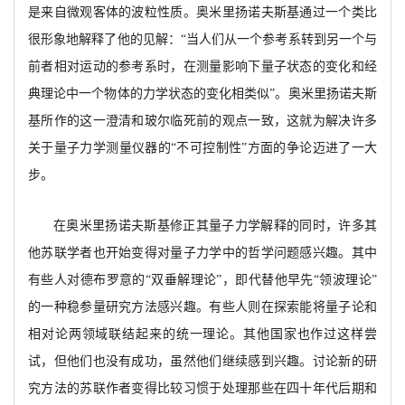
是来自微观客体的波粒性质。奥米里扬诺夫斯基通过一个类比
很形象地解释了他的见解：
“当人们从一个参考系转到另一个与
前者相对运动的参考系时，在测量影响下量子状态的变化和经
典理论中一个物体的力学状态的变化相类似”。奥米里扬诺夫斯
基所作的这一澄清和玻尔临死前的观点一致，这就为解决许多
关于量子力学测量仪器的“不可控制性”方面的争论迈进了一大
步。
在奥米里扬诺夫斯基修正其量子力学解释的同时，
许多其
他苏联学者也开始变得对量子力学中的哲学问题感兴趣。其中
有些人对德布罗意的
“双垂解理论”，即代替他早先“领波理论”
的一种稳参量研究方法感兴趣。有些人则在探索能将量子论和
相对论两领域联结起来的统一理论。其他国家也作过这样尝
试，但他们也没有成功，虽然他们继续感到兴趣。讨论新的研
究方法的苏联作者变得比较习惯于处理那些在四十年代后期和