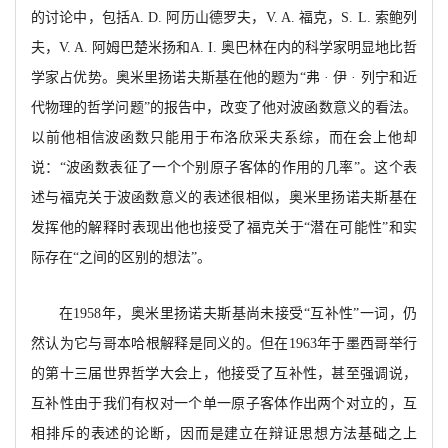
的讨论中，
包括
A. D. 阿历山德罗夫，V. A. 福克，S. L. 索鲍列
夫，V. A. 阿姆巴楚米扬和A. I.
奥巴林在内的科学家明显地比哲
学家占优势。奥米里扬诺夫斯基在他的题为
“
弗
· 伊 · 列宁和近
代物理的哲学问题”的报告中，改变了他对波函数意义的看法。
以前他相信波函数只能用于布洛欣采夫系综，而在会上他却
说：“波函数表征了一个个别原子客体的作用的几率”。这个表
述与福克关于波函数意义的表述很相似，奥米里扬诺夫斯基在
发挥他的解释时表现出他也接受了福克关于“潜在可能性”和实
际存在“之间的区别的想法”。
在
1958年，奥米里扬诺夫斯基尚未接受“互补
性
”一词，仍
然认为它与哥本哈根解释是同义的。但在
1963年于墨西哥举行
的第十三届世界哲学大会上，他接受了互补性，甚至强调说，
互补性由于我们有权对一个单一原子客体作出两个对立的，互
相排斥的表述的论断，因而是建立在辩证思想方法基础之上