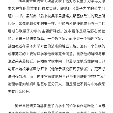
1956年奥米里扬诺夫斯基发表了他对苏联量子
力学马克思
主义解释的最重要的独立贡献，
即他的
《量子力学的哲学问
题》
—书。虽然此书后来被奥米里扬诺夫斯基修改过的观点所
代替，如像他
1947年的书一样，但这书还是使他成为五十年代
后期苏联
量
子力学的主要解释者。这本著作是极端野心勃勃
的
；奥米里扬诺夫斯基，一个哲学家，而不是一个物理学家，
试图概述在量子力学方面的清晰的独立见解。没有一个苏联的
或非苏联的主要物理学家他表示完全同意，虽然他的解释与布
洛欣采夫最接近。在
物理学家中间，
他最明显地当然是把自己
与哥本哈根学派区分开来（他暗示福克原属于该派），更不必
说他强烈地，而且仍非常有效地把自己与非苏联的
“唯物主义”
物理学家如玻姆和维基尔区分开来，但是感觉不到与布洛欣采
夫有什么区分。
奥米里扬诺夫斯基把量子力学中的论争看作是唯物主义与