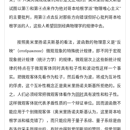
试图以第
①和第④点来作为他对哥本哈根学派“
物理唯心主义
”
的主要批
判，
用第
②点去反对那些方向错误但好心批判哥本哈
根学派的人，这些人希望回到经典物理学的规律中去。
按照奥米里扬诺夫斯基的看法，波函数的物理意义是
“反
映”
（
oтображeн
ие
）微观现象的特殊统计规律，即不同于宏观
现象统计规律（统计力学）的规
律。微观层次上这些新统计规
律的特点在于微观客体同时具有粒子性和波动性这样一个事
实。把微观客体先看作为粒子，然后看作为波，将成为互补性
的俘虏，
这个互补性概念正是奥米里扬诺夫斯基所拒绝的。反
之，人们必须经常把微观客体看作为
同时
具有波性和粒子性。
这样微观客体就代表矛盾性质的一个辩证单位。因而波函数不
能应用于个别微观客体（奥米里扬诺夫斯基认为，这里哥本哈
根学派和福克错了），而只能应用于量子系综、量子系综是由
布洛欣采夫所提出的，有时也得到爱因斯坦的赞同，但爱因斯