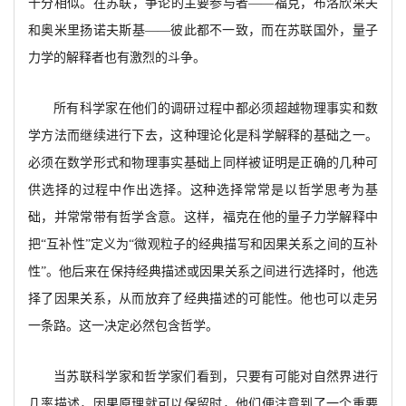
十分相似。在苏联，
争论的主要参与者
——福克，布洛欣采夫
和奥米里扬诺夫斯基——彼此都不一致，而在苏联国外，量子
力学的解释者也有激烈的斗争。
所有科学家在他们的调研过程中都必须超越物理事实和数
学方法而继续进行下去，
这种理论化是科学解释的基础之一。
必须在数学形式和物理事实
基础上同样被证明是正确的几种可
供选择的过程中作出选择。
这种选择常常是以哲学思考为基
础，并常常带有哲学含意。这样，福克在他的量子力学解释中
把
“互补性”定义为“微观粒子的经典描写和因果关系之间的互补
性”。他后来在保持经典描述或因果关系之间进行选择时，他选
择了因果关系，从而放弃了经典描述的可能性。他也可以走另
一条路。这一决定必然包含哲学。
当苏联科学家和哲学家们看到，
只要有可能对自然界进行
几率描述，因果原理就可以保留时，他们便注意到了一个重要