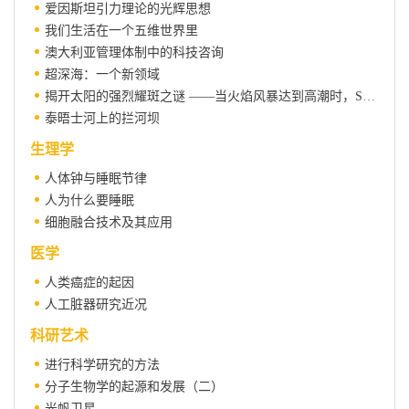
爱因斯坦引力理论的光辉思想
我们生活在一个五维世界里
澳大利亚管理体制中的科技咨询
超深海：一个新领域
揭开太阳的强烈耀斑之谜 ——当火焰风暴达到高潮时，Solar Max宇宙探测器是怎样工作的
泰晤士河上的拦河坝
生理学
人体钟与睡眠节律
人为什么要睡眠
细胞融合技术及其应用
医学
人类癌症的起因
人工脏器研究近况
科研艺术
进行科学研究的方法
分子生物学的起源和发展（二）
光帆卫星