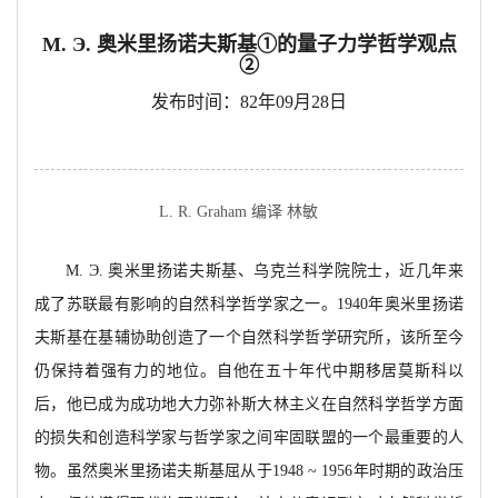
M. Э. 奥米里扬诺夫斯基①的量子力学哲学观点
②
发布时间：82年09月28日
L. R. Graham 编译 林敏
M.
Э
. 奥米里扬诺夫斯基、乌克兰科学院院士，近几年来
成了苏联最有影响的自然科学哲学家之一。1940年奥米里扬诺
夫斯基在基辅协助创造了一个自然科学哲学研究所，该所至今
仍保持着强有
力的地位。自他在五十年代中期移居莫斯科以
后，他已成为成功地大力弥补斯大林主义在自然科学哲学方面
的损失和创造科学家与哲学家之间牢固联盟的一个最重要的人
物。虽然奥米里扬诺夫斯基屈从于
1948
~
1956年时期的政治压