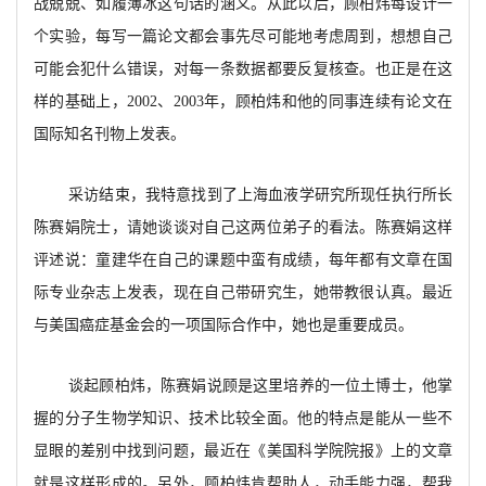
战兢兢、如履薄冰这句话的涵义。从此以后，顾柏炜每设计一
个实验，每写一篇论文都会事先尽可能地考虑周到，想想自己
可能会犯什么错误，对每一条数据都要反复核查。也正是在这
样的基础上，2002、2003年，顾柏炜和他的同事连续有论文在
国际知名刊物上发表。
采访结束，我特意找到了上海血液学研究所现任执行所长
陈赛娟院士，请她谈谈对自己这两位弟子的看法。陈赛娟这样
评述说：童建华在自己的课题中蛮有成绩，每年都有文章在国
际专业杂志上发表，现在自己带研究生，她带教很认真。最近
与美国癌症基金会的一项国际合作中，她也是重要成员。
谈起顾柏炜，陈赛娟说顾是这里培养的一位土博士，他掌
握的分子生物学知识、技术比较全面。他的特点是能从一些不
显眼的差别中找到问题，最近在《美国科学院院报》上的文章
就是这样形成的。另外，顾柏炜肯帮助人，动手能力强，帮我