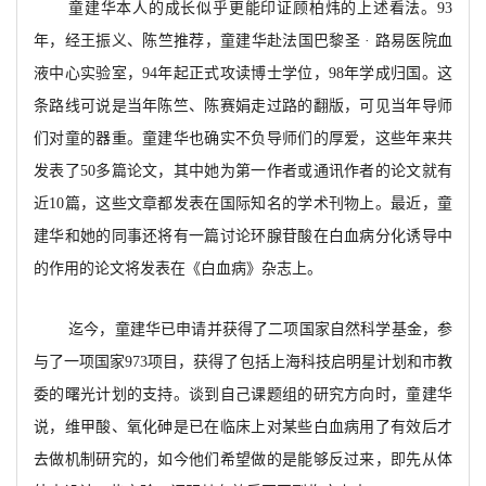
童建华本人的成长似乎更能印证顾柏炜的上述看法。93
年，经王振义、陈竺推荐，童建华赴法国巴黎圣 · 路易医院血
液中心实验室，94年起正式攻读博士学位，98年学成归国。这
条路线可说是当年陈竺、陈赛娟走过路的翻版，可见当年导师
们对童的器重。童建华也确实不负导师们的厚爱，这些年来共
发表了50多篇论文，其中她为第一作者或通讯作者的论文就有
近10篇，这些文章都发表在国际知名的学术刊物上。最近，童
建华和她的同事还将有一篇讨论环腺苷酸在白血病分化诱导中
的作用的论文将发表在《白血病》杂志上。
迄今，童建华已申请并获得了二项国家自然科学基金，参
与了一项国家973项目，获得了包括上海科技启明星计划和市教
委的曙光计划的支持。谈到自己课题组的研究方向时，童建华
说，维甲酸、氧化砷是已在临床上对某些白血病用了有效后才
去做机制研究的，如今他们希望做的是能够反过来，即先从体