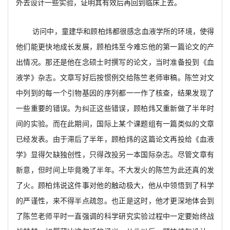
外去设计一些实验，证明其有效后再回到临床上去。
访问中，童建华和顾柏炜都很感念血液学所的环境，使得
他们能更快地成长发展，顾柏炜至今难忘他的第一篇论文的产
出情况。那还是他在念硕士时撰写的论文，当时准备投到《血
液学》杂志。文章写好后按惯例交给陈竺老师审稿。陈竺对文
中列到的每一个引物基因的序列都一一作了核查，结果发现了
一些重要的错误。为纠正这些错误，顾柏炜又重新做了半年时
间的实验。而在此期间，国际上某个课题组有一篇类似的文章
已经发表。由于滞后了半年，顾柏炜的这篇论文再投给《血液
学》显得欠缺独创性，只得改投另一本国际杂志。尽管文章有
新意，但时间上毕竟晚了半年。不大发火的陈竺为此还真的发
了火。顾柏炜说这件事对他的触动极大，他从中领悟到了科学
的严谨性，来不得半点疏忽。也正是这时，他才更深地体会到
了陈竺老师平时一直强调的科学研究实验过程中一定要始终战