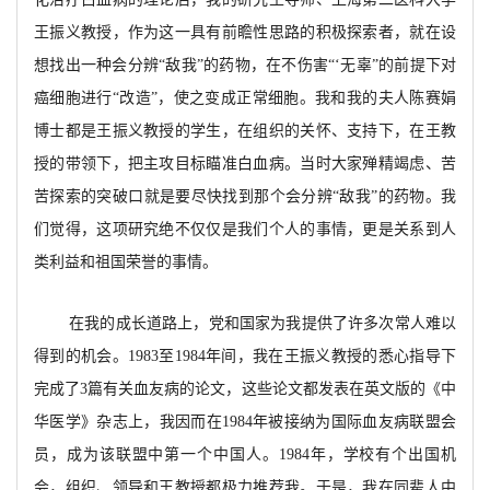
王振义教授，作为这一具有前瞻性思路的积极探索者，就在设
想找出一种会分辨“敌我”的药物，在不伤害“‘无辜”的前提下对
癌细胞进行“改造”，使之变成正常细胞。我和我的夫人陈赛娟
博士都是王振义教授的学生，在组织的关怀、支持下，在王教
授的带领下，把主攻目标瞄准白血病。当时大家殚精竭虑、苦
苦探索的突破口就是要尽快找到那个会分辨“敌我”的药物。我
们觉得，这项研究绝不仅仅是我们个人的事情，更是关系到人
类利益和祖国荣誉的事情。
在我的成长道路上，党和国家为我提供了许多次常人难以
得到的机会。1983至1984年间，我在王振义教授的悉心指导下
完成了3篇有关血友病的论文，这些论文都发表在英文版的《中
华医学》杂志上，我因而在1984年被接纳为国际血友病联盟会
员，成为该联盟中第一个中国人。1984年，学校有个出国机
会，组织、领导和王教授都极力推荐我。于是，我在同辈人中