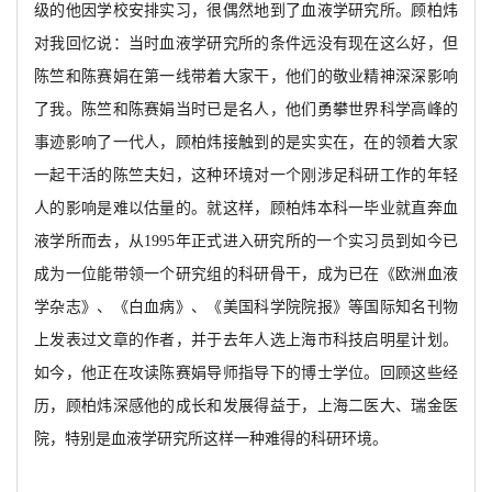
级的他因学校安排实习，很偶然地到了血液学研究所。顾柏炜
对我回忆说：当时血液学研究所的条件远没有现在这么好，但
陈竺和陈赛娟在第一线带着大家干，他们的敬业精神深深影响
了我。陈竺和陈赛娟当时已是名人，他们勇攀世界科学高峰的
事迹影响了一代人，顾柏炜接触到的是实实在，在的领着大家
一起干活的陈竺夫妇，这种环境对一个刚涉足科研工作的年轻
人的影响是难以估量的。就这样，顾柏炜本科一毕业就直奔血
液学所而去，从1995年正式进入研究所的一个实习员到如今已
成为一位能带领一个研究组的科研骨干，成为已在《欧洲血液
学杂志》、《白血病》、《美国科学院院报》等国际知名刊物
上发表过文章的作者，并于去年人选上海市科技启明星计划。
如今，他正在攻读陈赛娟导师指导下的博士学位。回顾这些经
历，顾柏炜深感他的成长和发展得益于，上海二医大、瑞金医
院，特别是血液学研究所这样一种难得的科研环境。