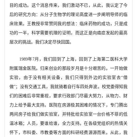
目的成功。这个消息传来，我们激动不已，从此，我认定了今
后的研究方向：从分子生物学的理论高度进一步阐明导师的临
床效果。王教授非常赞同我的想法：临床药物的成功，只是成
功的一半，科学需要机理的证明，而这正是向癌症发起的最高
层次的挑战。我们决定尽快回国。
1989年7月，我们回到了上海，回到了上海第二医科大学
附属瑞金医院。归来创业的那段岁月是十分艰苦的。一开始做
实验，由于没有相关设备，我们只得到外边的实验室去“借
做”；没有交通工具，我就骑着自行车四处奔波。校党委得知我
们的困难后非常重视，要求行政部门尽最大努力，从物力、财
力上给予最大支持。医院在房源极其困难的情况下，专门腾出
两间房子给我们做实验室，并特批给实验室一台价格不菲的低
温冰箱；人员，要谁给谁，全力支持。在各级党组织的热情关
怀下，市科委、市教委等方面的科研经费源源而来。从此，我