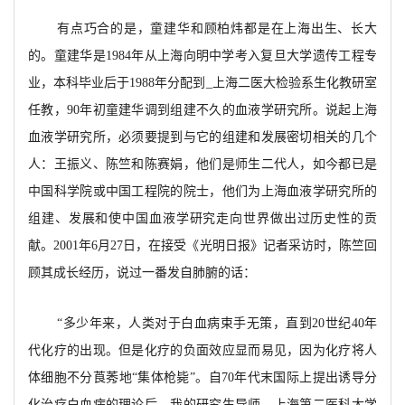
有点巧合的是，童建华和顾柏炜都是在上海出生、长大
的。童建华是1984年从上海向明中学考入复旦大学遗传工程专
业，本科毕业后于1988年分配到_上海二医大检验系生化教研室
任教，90年初童建华调到组建不久的血液学研究所。说起上海
血液学研究所，必须要提到与它的组建和发展密切相关的几个
人：王振义、陈竺和陈赛娟，他们是师生二代人，如今都已是
中国科学院或中国工程院的院士，他们为上海血液学研究所的
组建、发展和使中国血液学研究走向世界做出过历史性的贡
献。2001年6月27日，在接受《光明日报》记者采访时，陈竺回
顾其成长经历，说过一番发自肺腑的话：
“多少年来，人类对于白血病束手无策，直到20世纪40年
代化疗的出现。但是化疗的负面效应显而易见，因为化疗将人
体细胞不分莨莠地“集体枪毙”。自70年代末国际上提出诱导分
化治疗白血病的理论后，我的研究生导师、上海第二医科大学