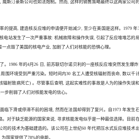
 威斯汀豪斯公司也如法炮制。然而, 这样的销售策略最终以这两家公司
的提高, 建造核反应堆的申请便开始减少, 至少在美国是这样。1979 年
的核电站发生了一次严重事故: 机械故障和操作失误, 引起了反应堆堆芯的
差一点毁了美国的核电产业, 加剧了人们对核能的恐惧心理。
。1986 年的4月26 日, 前苏联切尔诺贝利的一座核反应堆突然发生爆炸
 周围环境受到严重污染。短时间内30 名工人遭受核辐射而丧命, 数以千
核辐射致病死亡) 。尽管事后查明, 这起实难性的事故是人为的操作失误
故进一步削弱了人们对核能发电的信心。
面临下滑或停滞不前的困境, 然而在法国却得到了复兴。自1973 年发生
路。对于缺乏能源的国家来说, 寻求核能发电似乎是一种最佳选择。目前
公司的技术为基础建造的。该公司在上世纪60 年代把压水式反应堆技术
, 为国家提供了78%的电能。