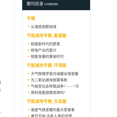
期刊目录 contents
专稿
从海底观察地球
节能减排专题_能源篇
核能新时代的愿景
核电产业的复兴
核能发展的黄金时代
节能减排专题_环境篇
大气物理学家对减缓全球变暖的呼吁 ——IPCC前科学评估主席约翰·霍顿访谈录
为二氧化碳排放算笔帐
加
气候变化会导致战争? ——“冷战”的全新解释
唯
高科技能拯救地球吗?
节能减排专题_生态篇
谁是气候变暖的最大受害者
今
重开天地:没有人类的世界