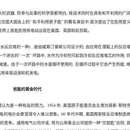
的武器, 但参与此事的科学家都明白, 核技术同时也具有和平利用的广
在联合国大国会上的“ 和平利用原子能” 的著名演说中,首次提出了在民用意
 世界上首批民用核电站出现在美国、英国和前苏联。
水反应堆的一种) , 是由威斯汀豪斯公司设计的, 由应用在潜艇上的反应
个闭合的“ 一次” 环路中, 水作为冷却剂可起到冷却反应堆堆芯的作用; 
减速。由于一次环路中的水是循环使用的, 在循环过程中它会产生热能; 
蒸汽用来驱动涡轮机发电。
核能的黄金时代
求被认为是一种有益的努力。1954 年, 美国原子能委员会主席刘易斯·斯特
总有一天, 核电的电价会便宜得令人难以想象。60 年代中期, 美国两家核反应堆制造
竞争。通用电气公司许诺, 将为公用事业公司提供一种“交钥匙”合同, 