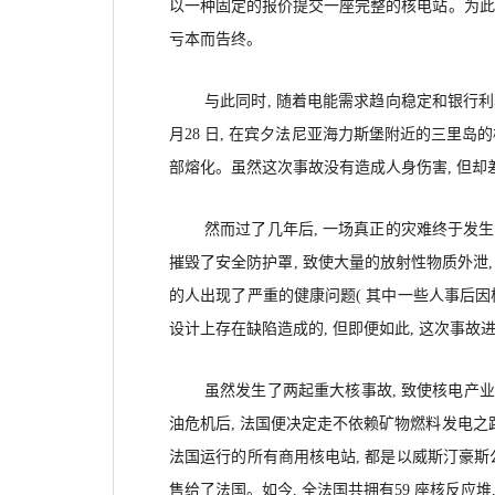
以一种固定的报价提交一座完整的核电站。为此,
亏本而告终。
与此同时, 随着电能需求趋向稳定和银行利率
月28 日, 在宾夕法尼亚海力斯堡附近的三里岛
部熔化。虽然这次事故没有造成人身伤害, 但却
然而过了几年后, 一场真正的灾难终于发生了
摧毁了安全防护罩, 致使大量的放射性物质外泄,
的人出现了严重的健康问题( 其中一些人事后因
设计上存在缺陷造成的, 但即便如此, 这次事
虽然发生了两起重大核事故, 致使核电产业
油危机后, 法国便决定走不依赖矿物燃料发电之
法国运行的所有商用核电站, 都是以威斯汀豪斯
售给了法国。如今, 全法国共拥有59 座核反应堆