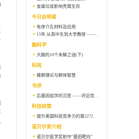
电
金属垃圾影响秃鹫生存
今日启明星
有序介孔材料及应用
大
15年:从高中生到大学教授 ——2007年启明星(跟踪)计划入选者万颖的故事
新
脑科学
大脑的10个未解之谜(下)
科苑
法
蜂群理论与群体智慧
的
书评
后基因组学的沉思 ——评迈克尔·林奇的《基因组架构的起源》
思
科技政策
等
提升美国科技竞争力的第2272号法案
,
诺贝尔奖介绍
诺贝尔医学奖射中“基因靶向”