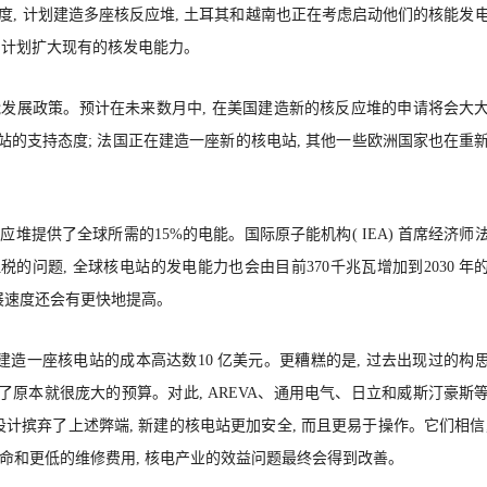
印度, 计划建造多座核反应堆, 土耳其和越南也正在考虑启动他们的核能发
 则计划扩大现有的核发电能力。
能发展政策。预计在未来数月中, 在美国建造新的核反应堆的申请将会大
站的支持态度; 法国正在建造一座新的核电站, 其他一些欧洲国家也在重
核反应堆提供了全球所需的15%的电能。国际原子能机构( IEA) 首席经济师
对碳排放征税的问题, 全球核电站的发电能力也会由目前370千兆瓦增加到2030 年
发展速度还会有更快地提高。
 建造一座核电站的成本高达数10 亿美元。更糟糕的是, 过去出现过的构
了原本就很庞大的预算。对此, AREVA、通用电气、日立和威斯汀豪斯
计摈弃了上述弊端, 新建的核电站更加安全, 而且更易于操作。它们相信
命和更低的维修费用, 核电产业的效益问题最终会得到改善。