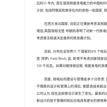
后的15 年内, 意在提高核能发电能力的中国和
计划; 包括阿根廷和南非在内的其他一些国家,
在西方发达国家, 目前正在重新考虑其核
增加;英国首相戈登·布朗则表明了对新一代核电
考虑曾冻结或决定废弃的核发展计划。
目前, 分布在全世界31 个国家的439 个
思·拜罗( Fatih Birol) 说, 即使不考虑
520 千兆瓦。如果对碳排放征税, 核能发电的
但是, 核电站的建设与管理成本十分昂贵:
不慎密的设计和管理上的滞后, 使建造成本超出
公司认为,现在这些情况已发生了变化。最新的设
新设计的易于管理的核反应堆具有更长的使用寿