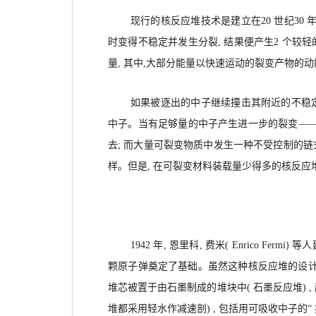
现行的核反应堆技术是建立在20 世纪30
时变得不稳定并发生分裂, 结果便产生2 个较轻
量, 其中,大部分能量以快速运动的裂变产物的
如果被逐出的中子继续撞击其附近的不稳定
中子。当有足够量的中子产生进一步的裂变——
去; 而大量可裂变物质中发生一种不受控制的链
样。但是, 在可裂变材料装载量少得多的核反应
1942 年, 恩里科, 费米( Enrico F
颗原子弹奠定了基础。虽然这种核反应堆的设计
堆芯被置于由石墨制成的堆块中( 石墨反应堆) 
堆都采用轻水作减速剖) , 包括用可吸收中子的“