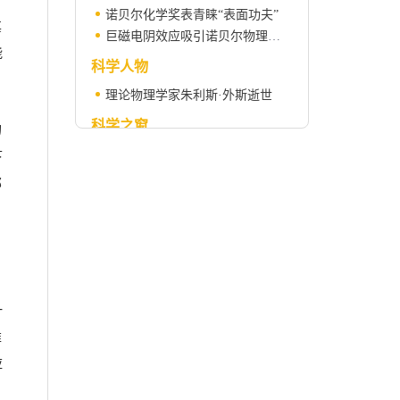
诺贝尔化学奖表青睐“表面功夫”
其
巨磁电阴效应吸引诺贝尔物理学奖
能
科学人物
理论物理学家朱利斯·外斯逝世
科学之窗
的
人类活动影响降雨
下
那
一
堆
应