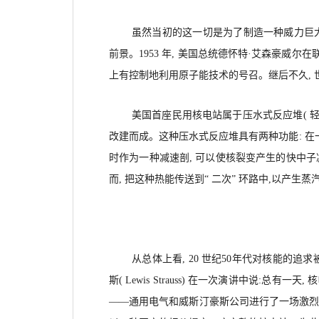
虽然当初的这一切是为了制造一种威力巨大
前景。1953 年, 美国总统德怀特·艾森豪威尔
上有控制地利用原子能技术的号召。继后不久,
美国首座民用核电站属于压水式反应堆( 轻
改建而成。这种压水式反应堆具有两种功能: 在一
时作为一种减速剖, 可以使核裂变产生的快中子
而, 把这种热能传送到“ 二次” 环路中,以产生
从总体上看, 20 世纪50年代对核能的追
斯( Lewis Strauss) 在一次演讲中说:
——通用电气和威斯汀豪斯公司进行了一场激烈的