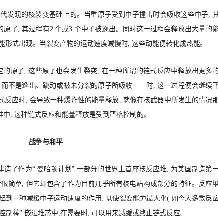
 年代发现的核裂变基础上的。当重原子受到中子撞击时会吸收这些中子, 
的原子, 其过程有2 个或3 个中子被逐出。同时这一过程会释放出大量的
动能形式出现。当裂变产物的运动速度减慢时, 这些动能便转化成热能。
的原子, 这些原子也会发生裂变, 在一种所谓的链式反应中释放出更多
而不是逸出、跳动或被未分裂的原子所吸收——时, 这一过程便会继续
式反应时, 会导致一种爆炸性的能量释放, 就像在核武器中所发生的情况
堆中, 这种链式反应和能量释放是受到严格控制的。
战争与和平
ermi) 等人建造了作为“ 曼哈顿计划” 一部分的世界上首座核反应堆, 为美国制造第
很简单, 但它却包含了作为目前几乎所有核电站构成部分的特征。反应
, 起到一种减缓中子运动速度的作用, 以使裂变能力最大化( 如今大多数反
 控制棒” 嵌进堆芯中,在需要时, 可以用来减缓或终止链式反应。