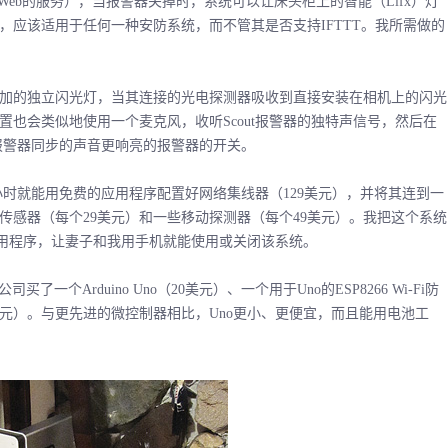
Web的服务），当报警器关掉时，系统可以让床头柜上的智能（Lifx）灯
，应该适用于任何一种安防系统，而不管其是否支持IFTTT。我所需做的
的独立闪光灯，当其连接的光电探测器吸收到直接安装在相机上的闪光
也会类似地使用一个麦克风，收听Scout报警器的独特声信号，然后在
t报警器同步的声音更响亮的报警器的开关。
小时就能用免费的应用程序配置好网络集线器（129美元），并将其连到一
传感器（每个29美元）和一些移动探测器（每个49美元）。我把这个系统
的应用程序，让妻子和我用手机就能使用或关闭该系统。
一个Arduino Uno（20美元）、一个用于Uno的ESP8266 Wi-Fi防
美元）。与更先进的微控制器相比，Uno更小、更便宜，而且能用电池工