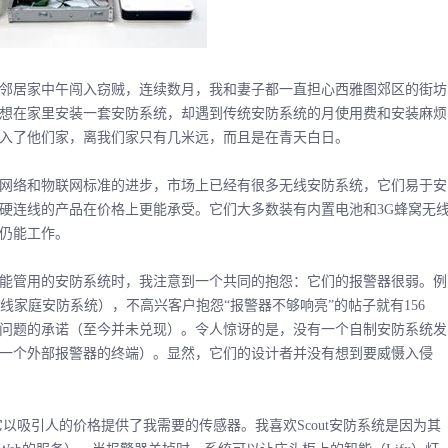
居家中午闯入窃贼，连续数月，我和妻子都一直担心西雅图郊区的街坊
想在家里安装一套安防系统，却遇到传统安防系统的月使用费和安装麻烦
入了他们家，离我们家只有几米远，而且是在青天白日。
络和物联网标准的进步，市场上已经有很多无线安防系统，它们易于安
硬连线的产品在价格上更能承受。它们大多数装有内置电池和3G蜂窝无
仍能工作。
管用的安防系统时，我注意到一个共同的抱怨：它们的报警器很弱。例
化的无线家庭安防系统），不高兴客户抱怨“报警器不够响亮”的帖子就有156
问题的承诺（至今并未兑现）。令人惊讶的是，没有一个自制安防系统发
一个外部报警器的终端）。显然，它们的设计者并没有想到要威慑入侵
以吸引人的价格提供了我需要的传感器。我喜欢Scout安防系统是因为其