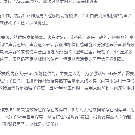
发布了Arduino草图，能通过以太网打开或关闭设备。
能工作，然后把它作为更大程序的功能模块，监测由麦克风板接收的声音
就建构了声信号探测算法。
旁边，然后触发报警器。客户对Scout系统的评论是正确的，报警器的呼
闹钟声音还轻。声音这么轻，我很难相信传感器能区分报警器铃声和背景
电扬声器的安装使声音直接进入设备的厚塑料层里。我钻了一个1厘米多
倍了，虽然仍不足以威慑入侵者，但足以激活我的声音信号探测器。
的内存大于Uno所能提供的，主要是因为：为了激活WeMo开关，需要
进行了指点，让编译器将数据存储在容量更大的闪存（闪存本是用于存储
惨重代价是牺牲了速度：当Arduino工作时，要用大约30秒时间来切换开
方法：把关键数据包保存在内存中，把所有其他数据储存在闪存里，用
下载了Scout应用程序，然后按住“报警器”按钮，报警器突然大声响起
听到警报声了，这就是关键所在。