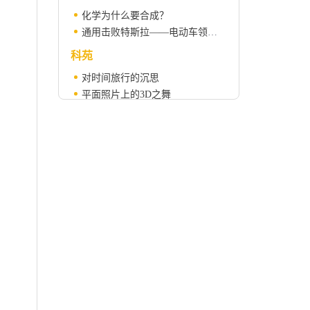
化学为什么要合成？
通用击败特斯拉——电动车领域正在发生着什么？
科苑
对时间旅行的沉思
平面照片上的3D之舞
科学人物
吉恩·阿姆达尔（1922-2015）