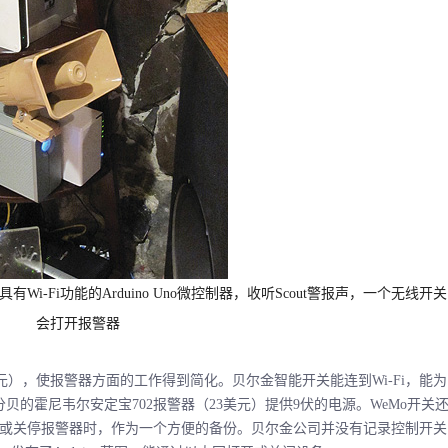
具有
Wi-Fi
功能的
Arduino Uno
微控制器，收听
Scout
警报声，一个无线开关
会打开报警器
），使报警器方面的工作得到简化。贝尔金智能开关能连到Wi-Fi，能为
贝的霍尼韦尔安定宝702报警器（23美元）提供9伏的电源。WeMo开关
或关停报警器时，作为一个方便的备份。贝尔金公司并没有记录控制开关