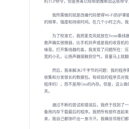
的TCP命令，但是黑客已经帮助推断出这些命令，
我所需做的就是改编代码使得Wi-Fi防护罩
的频率、强度和持续时间。在几个小时之内，我
为了校准它，我把麦克风就放在Scout集线器
救声确实很微弱，比手机铃声或是我的收音机的
噪音。打开集线器的盖，我发现了问题所在：压
宽的小孔，让扬声器接触到空气，音量马上就翻
然后，我来解决2千字节的问题：我的程序需要
收集和分发很长的数据包。有经验的程序员对我
程序的），而不是用Uno的内存。但是，这么做的
关。
通过不断的尝试和错误后，我终于找到了一种
备用内存下载最后的程序。我把所有部件连起来，
来，我自己都快吓出一身冷汗。我确信邻居们都