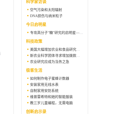
科学家访谈
空气污染和太阳辐射
DNA损伤与纳米粒子
今日启明星
专攻高分子“糖”研究的启明星——小记复旦大学高分子系陈国颂教授
科技政策
美国大幅增加农业和食品研究预算
线
新农业科学团体寻求增加拨款支持
农业研究应成为当务之急
极客生活
如何制作电子蜜蜂计数器
安装家用无线水表
自制家用安防系统
维普雷希特和她的智能服装
教三岁儿童编程，无需电脑
创新启示录