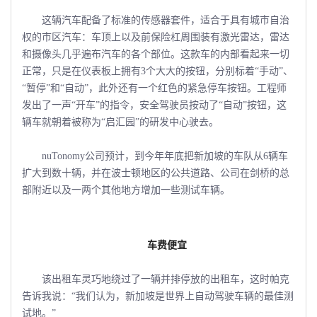
这辆汽车配备了标准的传感器套件，适合于具有城市自治
权的市区汽车：车顶上以及前保险杠周围装有激光雷达，雷达
和摄像头几乎遍布汽车的各个部位。这款车的内部看起来一切
正常，只是在仪表板上拥有3个大大的按钮，分别标着“手动”、
“暂停”和“自动”，此外还有一个红色的紧急停车按钮。工程师
发出了一声“开车”的指令，安全驾驶员按动了“自动”按钮，这
辆车就朝着被称为“启汇园”的研发中心驶去。
nuTonomy公司预计，到今年年底把新加坡的车队从6辆车
扩大到数十辆，并在波士顿地区的公共道路、公司在剑桥的总
部附近以及一两个其他地方增加一些测试车辆。
车费便宜
该出租车灵巧地绕过了一辆并排停放的出租车，这时帕克
告诉我说：“我们认为，新加坡是世界上自动驾驶车辆的最佳测
试地。”