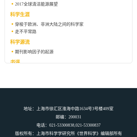
2017全球清洁能源展望
科学生涯
穿梭于欧洲、非洲大陆之间的科学家
走不平常路
科学源流
期刊影响因子的起源
书评
天文学里程碑上的女性光辉
美剧《生活大爆炸》中的科学家形象
科苑
大象说
地址：上海市徐汇区淮海中路1634号3号楼409室
微科幻
邮编：200031
篡改历史者
电话：021-53300838,021-53300837
科学人物
版权所有：上海市科学学研究所《世界科学》编辑部所有