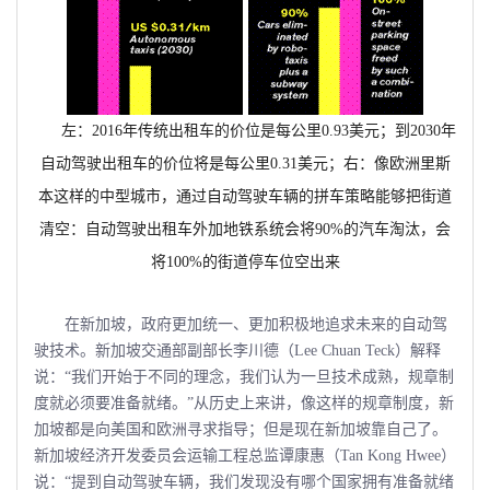
左：
2016
年传统出租车的价位是每公里
0.93
美元；到
2030
年
自动驾驶出租车的价位将是每公里
0.31
美元；右：像欧洲里斯
本这样的中型城市，通过自动驾驶车辆的拼车策略能够把街道
清空：自动驾驶出租车外加地铁系统会将
90%
的汽车淘汰，会
将
100%
的街道停车位空出来
在新加坡，政府更加统一、更加积极地追求未来的自动驾
驶技术。新加坡交通部副部长李川德（Lee Chuan Teck）解释
说：“我们开始于不同的理念，我们认为一旦技术成熟，规章制
度就必须要准备就绪。”从历史上来讲，像这样的规章制度，新
加坡都是向美国和欧洲寻求指导；但是现在新加坡靠自己了。
新加坡经济开发委员会运输工程总监谭康惠（Tan Kong Hwee）
说：“提到自动驾驶车辆，我们发现没有哪个国家拥有准备就绪