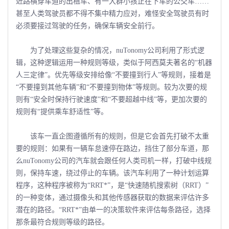
近路横穿车道的出租车、有一大群小孩正在下车的公交车……
甚至人类驾驶员都不得不集中精力应对，难怪安全驾驶员有时
必须要接过驾驶的任务，确保车辆安全前行。
为了处理这些复杂的情况，nuTonomy公司利用了形式逻
辑，这种逻辑运用一种规则等级，类似于阿西莫夫著名的“机器
人三定律”。优先等级安排给像“不要撞到行人”等规则，接着是
“不要撞到其他车辆”和“不要撞到物体”等规则。较为次要的规
则有“安全时保持行驶速度”和“不要超越中线”等，更加次要的
规则有“提供乘车舒适性”等。
该车一直企图遵循所有的规则，但是它会首先打破不太重
要的规则：如果有一辆车怠速停在路边，挡住了部分车道，那
么nuTonomy公司的汽车就会跟任何人类司机一样，打破中线规
则，保持车速，绕过停止的车辆。该汽车利用了一种计划运算
程序，这种程序被称为“RRT*”，是“快速随机搜索树（RRT）”
的一种变体，通过摄像头和其他传感器获取的数据来评估许多
潜在的路径。“RRT*”由单一的决策软件来评估每条路径，选择
那条最符合规则等级的路径。