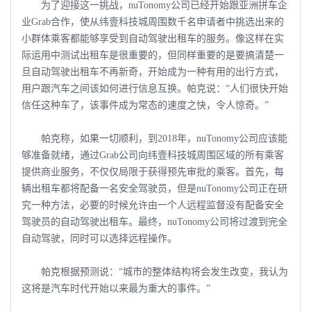
为了迎接这一挑战，nuTonomy公司已经开始跟亚洲拼车企
业Grab合作，使从纬壹科技城周围数千名申请者中挑选出来的
小群体乘客都能够享受到自动驾驶出租车的服务。像这样在实
际运用中测试出租车是很重要的，但同样重要的是要搞清楚一
旦自动驾驶出租车不再新奇，开始成为一种有用的出行方式，
用户跟汽车之间该如何进行信息互换。帕克说：“人们很快开始
信任这种车了，该事件成为常态的速度之快，令人惊奇。”
帕克称，如果一切顺利，到2018年，nuTonomy公司应该能
够准备就绪，通过Grab公司向纬壹科技城周围区域的所有乘客
提供商业服务，不仅仅局限于获得预先审批的乘客。首先，每
辆出租车都将配备一名安全驾驶员，但是nuTonomy公司正在研
究一种方法，必要的时候允许由一个人远程监督没有配备安全
驾驶员的自动驾驶出租车。最终，nuTonomy公司将过渡到完全
自动驾驶，同时可以选择远程操作。
帕克根据预测说：“城市的整体结构将会发生改变，我认为
这将是汽车时代开始以来最为重大的事件。”