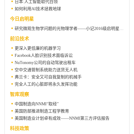
日本:人工智能取代白领
如何利用AI技术拯救地球
今日启明星
研究微观生物学问题的光物理学者——小记2016级启明星、复旦大学光科学与工程系马炯博士
前沿技术
更深入更低廉的机器学习
Facebook人脸识别技术面临诉讼
NuTonomy公司的自动驾驶出租车
空中交通管制系统助力送货无人机
弗兰卡：安全又可自我复制的机械手
完全人工的心脏即将永久发挥功能
智库观察
中国制造向NNMI“取经”
美国防部推进制造工程学教育
美国制造业计划卓有成效——NNMI第三方评估报告
科技政策