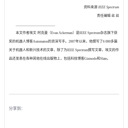
资料来源
IEEE Spectrum
责任编辑 丝 丝
_______________________
本文作者埃文·阿克曼（
Evan Ackerman
）是
IEEE Spectrum
杂志旗下获
奖的机器人博客
Automaton
的资深写手。
2007
年以来，他撰写了
6 000
多篇
关于机器人和新兴技术的文章，除了为
IEEE Spectrum
撰写文章，埃文的作
品还发表在各种其他在线出版物上，包括科技博客
Gizmodo
和
Slate
。
分享到：