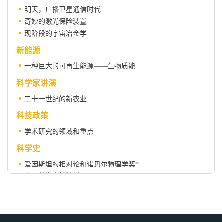
明天，广播卫星通信时代
奇妙的激光保险装置
现阶段的宇宙冶金学
新能源
一种巨大的可再生能源——生物质能
科学家讲演
二十一世纪的新农业
科技政策
学术研究的领域和重点
科学史
爱因斯坦的相对论和诺贝尔物理学奖*
物理科学中的数学
科学人物
亚尔培 · 克劳特
布鲁克林大桥与罗布林父子