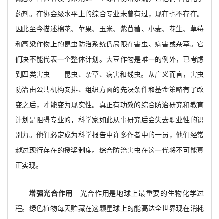
药剂。在协会级水平上的综合专业未曾有过，现在也不存在。
因此至今描述棉花、苹果、玉米、紫苜蓿、小麦、花生、草莓
和高粱作物上的昆虫防治系统仍局限在害虫、病害或杂草。它
们决不能代表一个整体计划。大豆作物是唯一的例外，已考虑
到四类害虫——昆虫、杂草、病害和线虫。从广义而言，害虫
防治由公共机构安排、组织方面的先决条件和基金策略有了改
变之后，才能变为现实性。真正有功效的综合防治研究和教育
计划是阻碍专业的，科学家如此从事研究后会失去职业性的识
别力。他们必定成为科学报告中许多作者中的一员，他们经常
越过现行存在的授奖制度。综合防治害虫在这一代将不可能真
正实现。
增强光合作用
光合作用是地球上最重要的生物化学过
程。绿色植物每天贮藏在这颗星球上的能高达全世界现在消耗