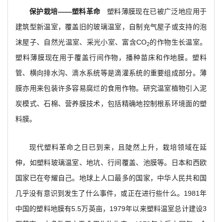
保护栽培——塑料革命
塑料薄膜现在已被广泛地应用于
建筑型新温室，覆盖旧的玻璃温室，自制充气屋子或支持的泡
沫屋子、自然光温室、采光小室、富含CO
的作物生长温室。
2
塑料薄膜现在用于覆盖行间作物，播种苗床和作地膜。塑料
管、横向排水沟、滴水系统等是滴灌系统的重要组成部分。薄
膜亦用来包装许多容易腐烂的食用作物。研究温室植物引入泥
炭模式、石棉、营养膜技术，包括精确地控制根系环境面的塑
料膜。
现代塑料革命之日已到来，且陡然上升，栽培领域在延
伸，如塑料玻璃温室、地坑、行间覆盖、池膜等。日本和西欧
国家已在夸耀自己。地球上人口最多的国家，中华人民共和国
几乎没有意识到发生了什么事件，或正在进行些什么。1981年
中国的塑料地膜有5.5万英亩，1979年以来塑料温室总计建设3