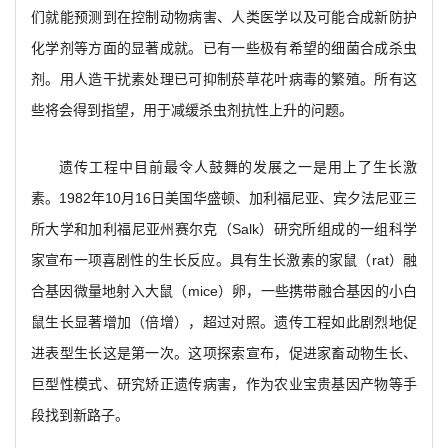
们就能预测到在控制动物病害、人类医学以及可能合成新防护
化学剂等方面的显著成就。已有一些极有希望的细菌合成杀虫
剂。用人造干扰素处理已可抑制菸草花叶病毒的繁殖。所有这
些将会得到指望，用于减缓杀虫剂抗性上升的问题。
遗传工程中目前最令人鼓舞的发展之一是用上了生长激
素。1982年10月16日美国华盛顿、加利福尼亚、宾夕法尼亚三
所大学和加利福尼亚州赛尔克（Salk）研究所组成的一组科学
家宣布一项喜剧性的生长反应。具有生长激素的家鼠（rat）融
合基因微量地射入大鼠（mice）卵，一些携带融合基因的小白
鼠生长显著增加（倍增），超过对照。遗传工程如此剧烈地促
进表型生长这是第一次。这项探索宣布，促进家畜动物生长、
巨型性模式、研究矫正遗传病害，作为农业宝贵基因产物等手
段找到新路子。