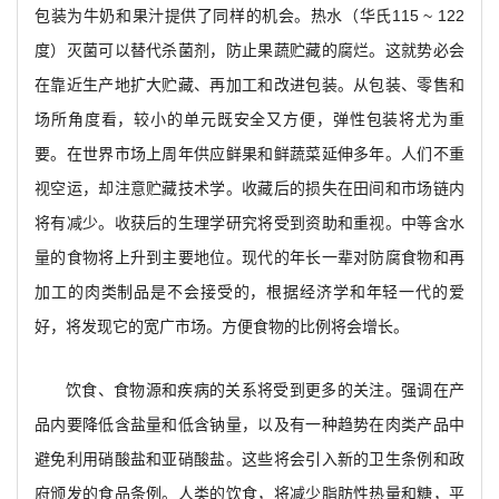
包装为牛奶和果汁提供了同样的机会。热水（华氏115 ~ 122
度）灭菌可以替代杀菌剂，防止果蔬贮藏的腐烂。这就势必会
在靠近生产地扩大贮藏、再加工和改进包装。从包装、零售和
场所角度看，较小的单元既安全又方便，弹性包装将尤为重
要。在世界市场上周年供应鲜果和鲜蔬菜延伸多年。人们不重
视空运，却注意贮藏技术学。收藏后的损失在田间和市场链内
将有减少。收获后的生理学研究将受到资助和重视。中等含水
量的食物将上升到主要地位。现代的年长一辈对防腐食物和再
加工的肉类制品是不会接受的，根据经济学和年轻一代的爱
好，将发现它的宽广市场。方便食物的比例将会增长。
饮食、食物源和疾病的关系将受到更多的关注。强调在产
品内要降低含盐量和低含钠量，以及有一种趋势在肉类产品中
避免利用硝酸盐和亚硝酸盐。这些将会引入新的卫生条例和政
府颁发的食品条例。人类的饮食，将减少脂肪性热量和糖，平