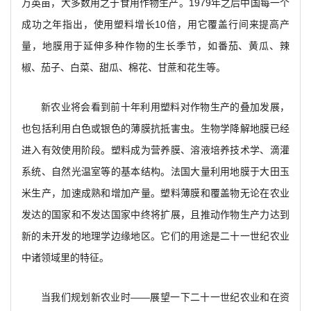
万英亩，大多数用之于食用作物生产。1979年之后中国每一个
成功之年指出，使用塑料增长10倍，用它覆盖行间来提高产
量，地膜用于延伸多种作物的生长季节，如番茄、黄瓜、辣
椒、茄子、白菜、甜瓜、棉花、甘蔗和花生等。
新农业将会看到前十年利用塑料对作物生产的叠加发展，
也包括利用白色或银色的薄膜抗抵害虫。生物学降解地膜已经
进入有效使用阶段。塑料成为营养膜、溶液培养技术学、滴灌
系统、自然光温室等的基本结构。法国大量利用地膜于大田玉
米生产，加速成熟和增加产量。塑料薄膜和覆盖物无论在农业
发达的国家和不发达国家中终将扩展，且推动作物生产力达到
新的未开发的地理学边缘地区。它们的用途是二十一世纪农业
中诸领域里的特征。
当我们规划新农业时——展望一下二十一世纪农业和在资