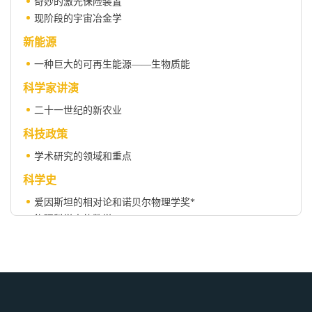
奇妙的激光保险装置
现阶段的宇宙冶金学
新能源
一种巨大的可再生能源——生物质能
科学家讲演
二十一世纪的新农业
科技政策
学术研究的领域和重点
科学史
爱因斯坦的相对论和诺贝尔物理学奖*
物理科学中的数学
科学人物
亚尔培 · 克劳特
布鲁克林大桥与罗布林父子
专访