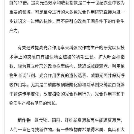
能的17倍。提高光合效率和收获指数是二十一世纪农业中较为
重要的领域，可是至今进行的大多数光合作用研究直接为进一
步认识这一过程的特性，而不是引向改善田间条件下的作物生
产力。
有关通过提高光合作用率来增强农作物生产的研究以及技
术学上的突破口有加快地面植被的初期生长、扩大叶面积指
数、较为直立叶形的改良株型结构、延迟或减缓衰老、利用植
物生长调节剂、光合作用优良的遗传选系、减弱光照并保持呼
吸作用等。尤其是二磷酸核酮糖羧化酶和除草剂束缚蛋白能够
干预遗传学变化，改变植物的光合作用行为，光合作用率和干
物质生产都有明显的增长。
新作物
继食物、饲料、纤维新资源和再生能源资源后，
人们一直在寻找新作物。有一些植物像希蒙得木属、臭瓜和大