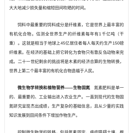
大大地减少损失量和缩短田间吹晒的时间。
饲料中最重要的饲料成分是纤维素，它是世界上最丰富的
有机化合物。估测全世界生产的纤维素每年有1千亿吨（干
重）。这就是相当于地球上45亿居住者每人每天约生产150磅
纤维素。在经济的基础上把它转化为食物只有靠反刍动物来完
成。二十一世纪剩余的挑战将是木素的经济合算的生物转换，
世界上第二个最丰富的有机化合物造福于人民。
微生物学转换和植物营养——生物固氮
氮素肥料是单一
的、最重要的、工业输出进入农业生产。一直到现代的生物固
氮研究呈现杰出成绩，生产复杂的基础信息，且从少量的实践
知识发展到田间条件下增加作物生产。
控制微生物学的转移，包括氮素固定、病症障碍土壤、根