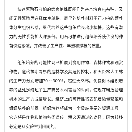
快速繁殖石刁柏的优良植株既能作为亲本培育F
杂种，又
1
能无性繁殖后选择优良单株。最早的培养材料用石刁柏的营养
体分生组织即芽，继代培养这些组织后长出小植株，这些有潜
力的无性系能扩大许多倍。用石刁柏进行组织培养使优良的种
苗快速繁殖，并改善了生产性、早熟和嫩枝的质量。
组织培养的可能性现已扩展到食用作物、森林作物和观赏
作物。道格拉斯冷杉的造林学及其遗传控制，和火炬松人工林
的生产力分别增加70 ~ 300%，超过天然林。优良树木组织培
养的益处是缩短了生产商品木材需要的时间，使现在粗放管理
树木的生产力成倍增长。经济上的可行性将支配着微量繁殖和
组织培养的前景。组织培养将成为一个极端重要的资源工具。
它亦将是作物和植物各类遗传工程必须通过的途径，因为转移
必定是从实验室到田间的。