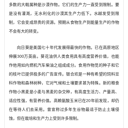
多数的大戟属种是沙漠作物。它们的生产力一直受到限制。要
是没有灌溉，无水利化的沙漠其生产力低下。水越发受到限
制，它会变成昂贵的资源。预期从食物生产到能量生产的作物
不会有大的转变。
向日葵是美国七十年代发展得最快的作物。已在高原地区
伸展300万英亩。葵花油供人类食用具有高度营养价值，也能
作他用如内燃机汽车柴油之组成成分。食用作物苋的种子和它
的枝叶已提供极多的广告宣传。银合欢是一种有希望的饲料豆
科作物和森林树种，它对气候和土壤要求甚为特殊。新的粮食
作物小黑麦是小麦与黑麦的杂交种，有高度生活力、产量高、
适应性强，有营养价值。高赖氨酸玉米已在20年前发现，却仍
在等待人们去采用。曾宣称过多年生谷物最适于防止土壤侵
蚀，但在栽培和生产力上受到许多限制。