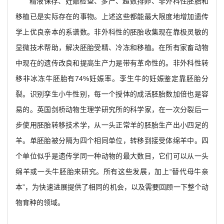
精液保存、妊娠检查、多产、超数排卵、非外科性胚胎和
移植已是实际存在的事物。上述这些都能最大限度地增加遗传
学上优良亲本的系谱数。非外科性的胚胎收集现在靠极灵敏的
显微技术帮助，解决胚胎受精、冷冻和移植。在所有家畜动物
中现在的遗传改良和提高生产力是带有革命性的。非外科性转
移非冰冻牛胚胎有74%妊娠率。孪生牛的妊娠鉴定靠胚胎分
裂。识别孪生小牛性别，每一个授体的成活胚胎数加倍也是容
易的。英国剑桥动物生理学研究所的科学家，在一次分裂后一
步使用胚胎转移技术学，从一头正常羊的胚胎生产出小四足的
羊。单胚胎被分隔为四个相同单位，转移到接受体绵羊中。四
个单位似乎是遗传学同一种动物的最大数目，它们可以从一头
绵羊或一头牛胚胎来研究。所有这些发展，加上“替代母牛亲
本”，为快速进展提供了相同的机会，以及需要回顾一下整个动
物育种的领域。