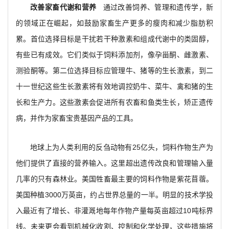
改善家畜代谢和营养
通过改善饲养、管理和遗传学，新
的领域正在崛起，如鼓励家畜生产更多的瘦肉和减少脂肪积
累。首位选择目标是干扰若干种激素和组成代谢中的类固醇，
有些已有成效。它们类似于饲料添加剂，像孕甾酮、雌激素、
测验酮等。第二位选择目标应管理牛、猪等的生长激素，到二
十一世纪这些生长激素将有效地调控奶牛、菜牛、禽和猪的生
长和生产力。这些激素会促进所有农畜和鱼类生长，矫正遗传
病，并作为家畜宝贵基因产品的工具。
地球上为人类利用的反刍动物有25亿头，饲料作物生产为
他们提供了直接的营养输入。这里超出遗传改良和管理输入量
几率的只有森林业。美国牲畜最主要的饲料作物是紫花苜蓿。
美国种植3000万英亩，约占世界总量的一半。明显的技术学投
入最近有了增长、非灌溉地每年作物产量每英亩超过10吨标界
线。未来更会看到机械化收割、控制和化学处理，这些措施将