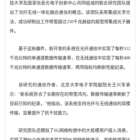
技大学及国家信息光电子创新中心共同组成的联合研究团队提
出了光纤无线一体化融合通信的概念。该团队采用集成光学方
法，成功研制出工作带宽超过
250千兆赫兹的超宽带集成光子器
件。
基于这些器件，新开发的系统在光纤通信中实现了每秒
512
千兆比特的单通道数据传输速率，在无线通信中实现了每秒400
千兆比特的单通道数据传输速率，两项指标均刷新性能纪录。
该研究的通信作者、北京大学电子学院副院长王兴军表
示：
“新系统弥合了长期存在的带宽鸿沟，数据传输速率刷新了
目前已知的纪录。”他指出，该系统支持光纤与无线通信的双模
传输，显著提升了抗干扰能力。
研究团队还模拟了
6G网络构想中的大规模用户接入场景，
实现了跨86个信道的多路实时8K视频传输演示，其传输带宽比