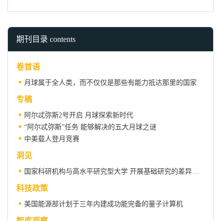
期刊目录 contents
卷首语
月球属于全人类，而不仅仅是那些有能力抵达那里的国家
专稿
阿尔忒弥斯2号开启 月球探索新时代
“阿尔忒弥斯”任务 能够解决的五大月球之谜
中美载人登月竞赛
洞见
国家科研机构与高水平研究型大学 开展基础研究的差异何在？
科技政策
美国能源部计划于三年内建成功能完备的量子计算机
智库观察