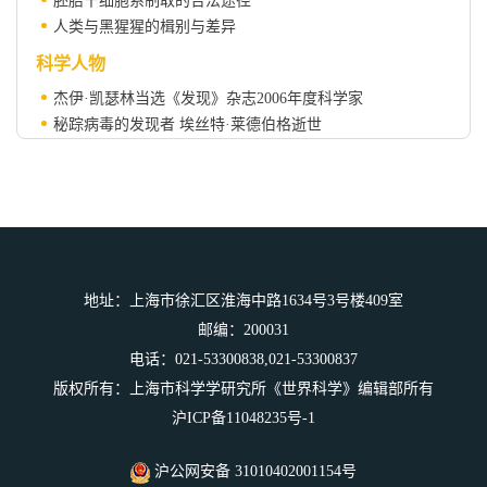
胚胎干细胞系制取的合法途径
人类与黑猩猩的楫别与差异
科学人物
杰伊·凯瑟林当选《发现》杂志2006年度科学家
秘踪病毒的发现者 埃丝特·莱德伯格逝世
科学场馆介绍
科学场馆决非是物品的收藏馆 ——约翰·迈克卡特访谈录
科学之窗
《科学》杂志公布2006年度世界十大科学进展
地址：上海市徐汇区淮海中路1634号3号楼409室
科学人文
邮编：200031
对称与对仗—— 谈变化中的不变性
电话：021-53300838,021-53300837
版权所有：上海市科学学研究所《世界科学》编辑部所有
沪ICP备11048235号-1
沪公网安备 31010402001154号