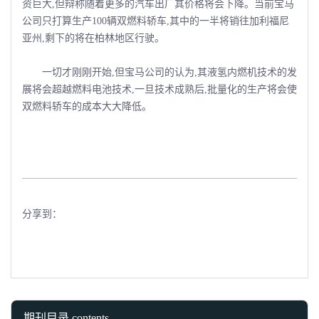
资巨大,但辩称随着更多的汽车出厂其价格将会下降。当前宝马
公司只打算生产100辆双燃料轿车,其中的一半将销往加利福尼
亚州,剩下的将在柏林地区行驶。
一切才刚刚开始,但宝马公司的认为,其液氢内燃机技术的发
展将会超越燃料电池技术,一旦技术成熟后,批量化的生产将会使
双燃料轿车的成本大大降低。
分享到：
期刊目录 contents