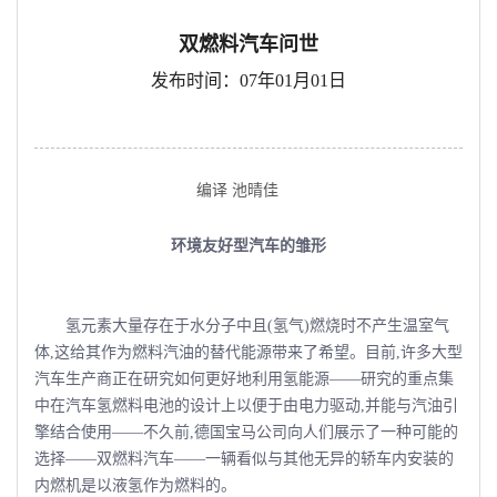
双燃料汽车问世
发布时间：07年01月01日
编译 池晴佳
环境友好型汽车的雏形
氢元素大量存在于水分子中且(氢气)燃烧时不产生温室气
体,这给其作为燃料汽油的替代能源带来了希望。目前,许多大型
汽车生产商正在研究如何更好地利用氢能源——研究的重点集
中在汽车氢燃料电池的设计上以便于由电力驱动,并能与汽油引
擎结合使用——不久前,德国宝马公司向人们展示了一种可能的
选择——双燃料汽车——一辆看似与其他无异的轿车内安装的
内燃机是以液氢作为燃料的。