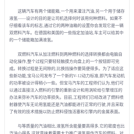
这辆汽车有两个储能箱,一个用来灌注汽油,另一个用于储存
液氢——设计的目的是让司机选择何时该用何种燃料。如果不
仔细看该车的标志,通过它的两种油箱的设置你会发现它是一辆
双燃料汽车。在德国和美国的一些指定加油站,车主可以给其中
的一个储能箱加满液氢。
双燃料汽车从加注燃料到两种燃料的选择转换都由电脑自
动化操作,整个过程只要轻轻触摸方向盘上的一个按钮即可完
成。转换过程是无间隙的,比换挡操作要简便得多。为了适应这
些新功能,宝马公司发布了一个新的V-12动力标准,即汽车发动机
的功率被设计得稍小一些。但宝马汽车的工程师们认为,他们可
以通过直接注入燃料的引擎的重新设计和用涡轮给引擎增压的
办法来弥补汽车的功率损失。目前,工程师们已经改进了燃料喷
射器使汽车无论用氢能还是汽油都能进行正常的行驶,并且采取
了有效的技术措施以防止燃料侵蚀活塞和引擎内的金属表面。
与等质量的汽油相比,液氢所含能量要高得多,它的密度也比
汽油小得多,这就意味着需要大力推广液氢用作汽车的燃料。对