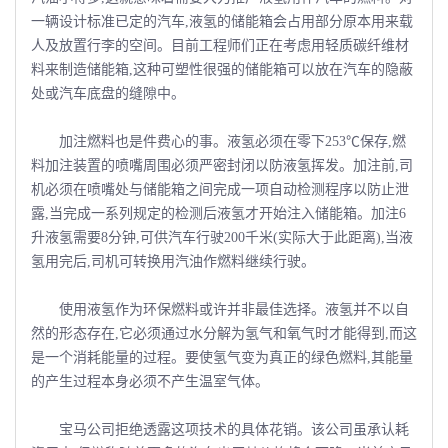
一辆设计标准已定的汽车,液氢的储能箱会占用部分原本用来载
人及放置行李的空间。目前工程师们正在考虑用轻质碳纤维材
料来制造储能箱,这种可塑性很强的储能箱可以放在汽车的隐蔽
处或汽车底盘的缝隙中。
加注燃料也是件费心的事。液氢必须在零下253℃保存,燃
料加注装置的喷嘴周围必须严密封闭以防液氢挥发。加注前,司
机必须在喷嘴处与储能箱之间完成一项自动检测程序以防止泄
露,当完成一系列规定的检测后液氢才开始注入储能箱。加注6
升液氢需要8分钟,可供汽车行驶200千米(实际大于此距离),当液
氢用完后,司机可转换用汽油作燃料继续行驶。
使用液氢作为环保燃料或许并非最佳选择。液氢并不以自
然的形态存在,它必须通过水分解为氢气和氧气时才能得到,而这
是一个消耗能量的过程。要使氢气变为真正的绿色燃料,其能量
的产生过程本身必须不产生温室气体。
宝马公司拒绝透露这项技术的具体花销。该公司虽承认耗