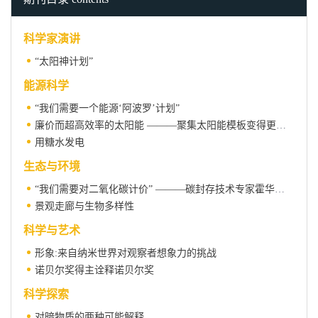
科学家演讲
“太阳神计划”
能源科学
“我们需要一个能源‘阿波罗’计划”
廉价而超高效率的太阳能 ———聚集太阳能模板变得更加可行
用糖水发电
生态与环境
“我们需要对二氧化碳计价” ———碳封存技术专家霍华德·赫佐格访谈录
景观走廊与生物多样性
科学与艺术
形象:来自纳米世界对观察者想象力的挑战
诺贝尔奖得主诠释诺贝尔奖
科学探索
对暗物质的两种可能解释