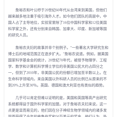
詹裕农和叶公杼于20世纪60年代从台湾来到美国，但他们
越来越多地注重于吸引海外人才。如今他们团队的高层中，中
国人占了主导地位，实验室里除了16位中国科学家和12位美国
科学家之外，还有分别来自韩国、加拿大、印度、新加坡等国
的研究人员。
詹裕农夫妇的故事并非个别例子。“一些著名大学研究生和
博士后的地域范围正在逐步扩大。”詹裕农说道。例如，据美国
国家科学基金会的统计，20世纪70年代，被授予物理学、工程
学、数学和计算机科学博士学位的非美国公民大约占四分之
一，但到了2010年，非美国公民的份额已增加至半数以上。在
生命科学领域内，来自美国以外科研人员的比例已从原来的不
到20%上升至30％。英国、德国和澳大利亚也有类似的趋势。
几乎可以肯定但难以证明的是，美国和英国等高产出研究
系统都得益于国外科学家的加盟。对于詹裕农夫妇来说，这一
点更是显而易见的，他们因在分子神经生物学领域内的诸多发
现而获得了今年的格鲁伯奖和50万美元的奖金。他们认为，外