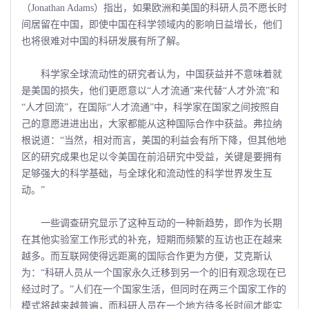
（Jonathan Adams）指出，如果欧洲和美国的科研人员不愿长时
间居留在中国，即使中国在科学领域内的影响日益增长，他们
也将很难对中国的科研发展有所了解。
科学家全球流动性的研究者认为，中国获益并不意味着就
是美国的损失，他们更愿意以“人才流通”来代替“人才外流”和
“人才回流”，在国际“人才流通”中，科学家在国家之间按照自
己的意愿进进出出，大家都能从这种国际合作中获益。弗拉纳
根说道：“当然，相对而言，美国的利益会有所下降，但其他地
区的研究成果也足以令美国在前沿研究中受益，关键是要拥有
足够强大的科学基础，与全球化和流动性的科学世界发生互
动。”
一些调查研究显示了这种互动的一种新趋势，即作为长期
在其他实验室工作形式的补充，短期而频繁的互访也正在越来
越多。而互联网使得远距离的国际合作更为方便，艾克斯认
为：“科研人员从一个国家永久迁移到另一个的旧有观念现在已
经过时了。”人们在一个国家生活，但同时在两三个国家工作的
模式将越来越普遍，而科研人员在一个地方待多长时间才能实