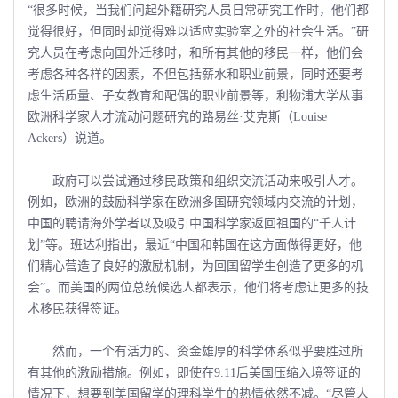
“很多时候，当我们问起外籍研究人员日常研究工作时，他们都
觉得很好，但同时却觉得难以适应实验室之外的社会生活。”研
究人员在考虑向国外迁移时，和所有其他的移民一样，他们会
考虑各种各样的因素，不但包括薪水和职业前景，同时还要考
虑生活质量、子女教育和配偶的职业前景等，利物浦大学从事
欧洲科学家人才流动问题研究的路易丝·艾克斯（Louise
Ackers）说道。
政府可以尝试通过移民政策和组织交流活动来吸引人才。
例如，欧洲的鼓励科学家在欧洲多国研究领域内交流的计划，
中国的聘请海外学者以及吸引中国科学家返回祖国的“千人计
划”等。班达利指出，最近“中国和韩国在这方面做得更好，他
们精心营造了良好的激励机制，为回国留学生创造了更多的机
会”。而美国的两位总统候选人都表示，他们将考虑让更多的技
术移民获得签证。
然而，一个有活力的、资金雄厚的科学体系似乎要胜过所
有其他的激励措施。例如，即使在9.11后美国压缩入境签证的
情况下，想要到美国留学的理科学生的热情依然不减。“尽管人