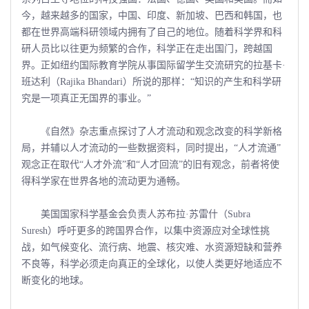
今，越来越多的国家，中国、印度、新加坡、巴西和韩国，也
都在世界高端科研领域内拥有了自己的地位。随着科学界和科
研人员比以往更为频繁的合作，科学正在走出国门，跨越国
界。正如纽约国际教育学院从事国际留学生交流研究的拉基卡·
班达利（Rajika Bhandari）所说的那样：“知识的产生和科学研
究是一项真正无国界的事业。”
《自然》杂志重点探讨了人才流动和观念改变的科学新格
局，并辅以人才流动的一些数据资料，同时提出，“人才流通”
观念正在取代“人才外流”和“人才回流”的旧有观念，前者将使
得科学家在世界各地的流动更为通畅。
美国国家科学基金会负责人苏布拉·苏雷什（Subra
Suresh）呼吁更多的跨国界合作，以集中资源应对全球性挑
战，如气候变化、流行病、地震、核灾难、水资源短缺和营养
不良等，科学必须走向真正的全球化，以使人类更好地适应不
断变化的地球。