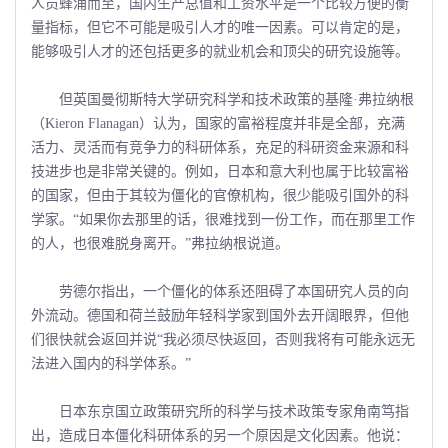
人员蜂涌而至，国内生产总值和工资水平是一个比较方便的衡
量指标，但它不可能是吸引人才的唯一因素。可以肯定的是，
能够吸引人才的还包括更多的就业机会和顶尖的研究设施等。
但英国曼彻斯特大学研究科学和技术政策的基隆·弗拉纳根
（Kieron Flanagan）认为，国家的富裕程度并非是全部，充满
活力、灵活而有竞争力的科研体系，充足的科研资金来源和科
技进步也是非常关键的。例如，日本和意大利也属于比较富裕
的国家，但由于其较为僵化的官僚机构，很少能吸引国外的科
学家。“如果你去那里的话，很难找到一份工作，而在那里工作
的人，也很难脱身离开。”弗拉纳根说道。
劳德尔指出，一个僵化的体系还阻碍了本国研究人员的向
外流动。德国和荷兰鼓励年轻科学家到国外去开阔眼界，但他
们很快就会返回并说“我必须尽快返回，否则我将有可能永远无
法进入国内的科学体系。”
日本东京国立政策研究所的科学与技术政策专家角南笃指
出，造成日本僵化科研体系的另一个原因是文化因素。他说：