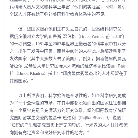
籍科研人员从文化和科学上丰富了他们的实验室，同时，吸引
全球人才还有助于弥补美国科学教育体系中的不足。
但一些国家担心他们正在失去自己的一些高级科研究员。
据俄亥俄州立大学的布鲁斯·温伯格（Bruce Weinberg）2010年
的一项调查，1981年至2003年世界上最著名的科学家中有八分
之一出生于发展中国家，而其中80％的人在此之后都迁移到了
发达国家（其中大多数人去了美国）。例如，据新德里的贾瓦
哈拉尔·尼赫鲁大学研究国际人才流动的经济学家比诺德·卡德
拉（Binod Khadria）指出：“印度最优秀最杰出的人才都留在了
其他国家。”
以上所述表明，科学始终是全球性的，如今科学研究更成
为了一个全球性的市场，在其中能够脱颖而出的国家往往都拥
有一个资金充足且充满活力的研究体系。纽约国际教育学院研
究国际留学生交流的拉基卡·班达利（Rajika Bhandari）说道：
“知识的产生和研究事实上是无国界的，学术界的人才往往都流
向拥有充足资金和良好研究条件的地方。”