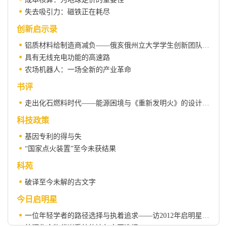
失去吸引力：磁铁正在耗尽
创新启示录
铝质材料给制造商减负——俄亥俄州立大学学生创新团队给人的启示
具有无线充电功能的高速路
农场机器人：一场全新的产业革命
书评
走出化石燃料时代——能源困境与《重新发明火》的设计原则
科技政策
基因专利的得与失
“国家点火装置”至今未获结果
科苑
破译至今未解的古文字
今日启明星
一位年轻学者的路径选择与执着追求——访2012年启明星跟踪计划入选者汪海健博士