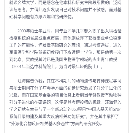
就读名牌大学，而是感念在他本科和研究生阶段所做的广泛阅
读与思考，并借此逐步发现自己对技术问题并不敏感，而对基
础科学问题有浓厚兴趣和钻研热忱。
2000年硕士毕业时，同专业同学几乎都入职了出入境检验
检疫系统的省局或重点市局，而他则放弃了获得事业单位稳定
工作的可能性，怀着做基础研究的理想，通过考博选拔，进入
军事医学科学院贺福初教授门下攻读博士学位，那是他第一次
到北京。贺教授其时已是我国生物医学领域的杰出青年教授
（2001年当选中科院院士，为当时最年轻的院士）。
汪海健告诉我，其在本科期间的动物遗传与育种课程学习
与硕士期间在分子病毒学方面的初步研究激发了对分子进化的
兴趣，而在国家基金委的项目信息上看到当年贺教授有动物种
群分子进化的在研课题，这便是其考博投师的机缘。汪海健入
学之初就有幸参与了一个新启动的863项目“中国人基因组SNP
系统目录构建及其重大疾病相关功能研究”，并在其中承担了
“外源化合物反应相关基因多态性”方面的研究任务。