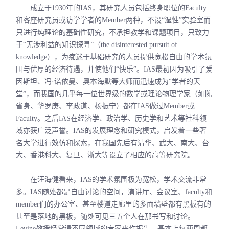
成立于1930年的IAS，其研究人员包括终身职位的Faculty
和客座研究员或访学学者的Member两种，不设“湿性”实验室而
只进行纯理论的基础性研究，不承担教学和课题项目，只致力
于“无涉利益的知识探寻”（the disinterested pursuit of
knowledge），为痴迷于基础研究的人员提供宽松自由的学术氛
围与优厚的经济待遇，并使他们“快乐”。IAS最初因为吸引了爱
因斯坦、冯·诺依曼、奥本海默等大师而迅速成为“学者的天
堂”，而我国的几乎每一位世界级的数学或理论物理学家（如陈
省身、华罗庚、李政道、杨振宁）都在IAS做过Member或
Faculty。之后IAS在经济学、政治学、历史学和艺术等社科领
域亦获广泛声誉。IAS的发展理念和研究模式，启发着一些著
名大学进行效仿和探索，在我国先后有清华、武大、南大、台
大、香港科大、复旦、浙大等设立了相应的高等研究院。
在汪海健看来，IAS的学术氛围极为宽松，学术交流非常
多。IAS随处都是自由讨论的空间，演讲厅、会议室、faculty和
member们的办公室、甚至楼道走廊里的多面墙壁都有黑板有的
甚至是落地的黑板，随处可见三五个人在那书写和讨论。
Levine教授经常请不同领域的专家来作报告，基本上每两周都