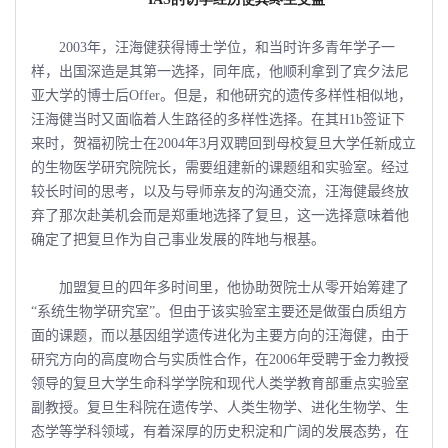
2003年，汪海健获得博士学位，和当时许多青年学子一
样，出国深造是其第一选择，同年底，他顺利拿到了宾夕法尼
亚大学的博士后Offer。但是，和他研究的遗传多样性相似地，
汪海健当时又面临着人生路径的多样性选择。在其H1b签证下
来时，贺福初院士在2004年3月双聘回到母校复旦大学任新成立
的生物医学研究院院长，需要组建新的课题组和实验室。经过
较长时间的思考，以及与导师亲友的沟通交流，汪海健最终放
弃了那次赴美机会而是郑重地选择了复旦，这一选择意味着他
确定了把复旦作为自己事业发展的阵地与根基。
加盟复旦的四年多时间里，他协助贺院士从零开始筹建了
“系统生物学研究室”。但由于该实验室主要还是做蛋白质组方
面的课题，而以基因组学遗传进化为主要方向的汪海健，由于
研究方向的高度吻合与实质性合作，在2006年受聘于金力教授
领导的复旦大学生命科学学院和现代人类学教育部重点实验室
副教授。复旦生科院在遗传学、人类生物学、进化生物学、生
态学等学科领域，有着深厚的历史积淀和广阔的发展态势，在