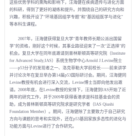
这些优势学科的熏陶和影响下，汪海健在疾病遗传与进化方面
的科研，得到了更好的凝练和提升。并围绕自己的研究方向和
兴趣，积极开设了“环境基因组学专题”和“基因组医学与进化”
等本科生课程。
2007年，汪海健获得复旦大学“青年教师长期公派出国留
学”的资格，刚好这个时候，其事业路径迎来了一次“正选择”的
机会。复旦大学在同年底邀请到普林斯顿高等研究院（Institute
for Advanced Study,IAS）系统生物学中心Arnold J.Levine院士
――p53分子的发现者之一、洛克菲勒大学前校长――前来讲学
并讨论次年在复旦举办第14届p53国际研讨会。期间，汪海健同
Levine教授有机会进行深入交流，Levine博士当即向他发出邀
请。2008年底，在Levine教授的安排下，汪海健到IAS开始了近
两年的研究工作，并于2009年获得香港求是科技基金会的资
助，成为普林斯顿高等研究院求是研究学者（IAS Qiushi
Foundation Member）。期间，汪海健除了主要致力于自己研究
方向与课题的思考和实现外，还在p53基因家族多态性的进化与
功能方面与Levine进行了合作研究。