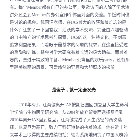
有。每个Member都有自己的办公室，受邀访问的人除了学术演
讲外还会到Member的办公室作个体面对面的交流。午饭时间也
是讨论的机会。我问汪老师，在IAS最大的收获和最难忘的是
什么？汪想了一下回答我：活跃的学术交流、完全由兴趣驱动
的自由独立的学术思考与探索，IAS的这一独特文化，不刻意
追求利益结果，而着眼于最基本的问题的探求，在这里接受过
的熏陶和训练，将会对学术研究有着长远的极大助益。而最难
忘的，莫过于精致的午餐、Member公寓里的欢乐party，还有那
里静美绚丽的风景、可爱悠然的野鹿和大胆顽皮的松鼠。
是金子，就一定会发光
2010年8月，汪海健离开IAS按期归国回到复旦大学生命科
学学院与生物医学研究院。从2004年放弃留美而选择复旦到
2010年离开IAS回到复旦，汪海健完成了人生路径的两次选
择，以复旦为基石，致力于科研道路的执着追求。他在近十年
来学术上取得的主要成绩包括：较为系统地研究了中国人群药