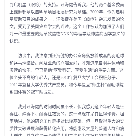
到启明星（跟踪）的支持。汪海健告诉我，他的两个基金委面
上课题都是以启明星项目拓展研究为基础。2009年，作为启明
星资助项目的成果之一，汪海健在美国《癌症》杂志发表的论
文，受到了美国癌症学会的评述，这个工作被认为加深了人们
对一种最重要的烟草致癌物NNK的毒理学及肺癌病因学意义的
认识。
访谈中，我注意到汪海健的办公室角落放着成套的羽毛球
和乒乓球装备。问及业余的兴趣爱好，才知道来自羽乒运动和
阅读的快乐，早已是他“享受科研、享受生活”的重要方面。这
位个头不高的年轻人，还是2010年复旦大学工会积极分子、
2011年复旦大学优秀共产党员，和今年复旦“师生杯”羽毛球院
系团体赛的冠军队成员。
我对汪海健的访问时间虽不长，但我感到这个年轻人是坐
得住、静得下、耐得住寂寞的，这一点现在尤其显得珍贵。坦
率地讲，他的研究工作是相对比较基础，但一旦取得重大的实
质性突破进展和获得转化应用，将能惠及大量的普通人群和病
人群体。总之这是一个值得人们关注和为之祝福的青年科技人