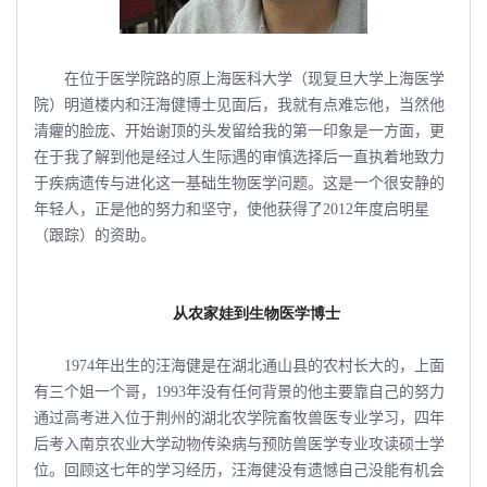
在位于医学院路的原上海医科大学（现复旦大学上海医学
院）明道楼内和汪海健博士见面后，我就有点难忘他，当然他
清癯的脸庞、开始谢顶的头发留给我的第一印象是一方面，更
在于我了解到他是经过人生际遇的审慎选择后一直执着地致力
于疾病遗传与进化这一基础生物医学问题。这是一个很安静的
年轻人，正是他的努力和坚守，使他获得了2012年度启明星
（跟踪）的资助。
从农家娃到生物医学博士
1974年出生的汪海健是在湖北通山县的农村长大的，上面
有三个姐一个哥，1993年没有任何背景的他主要靠自己的努力
通过高考进入位于荆州的湖北农学院畜牧兽医专业学习，四年
后考入南京农业大学动物传染病与预防兽医学专业攻读硕士学
位。回顾这七年的学习经历，汪海健没有遗憾自己没能有机会