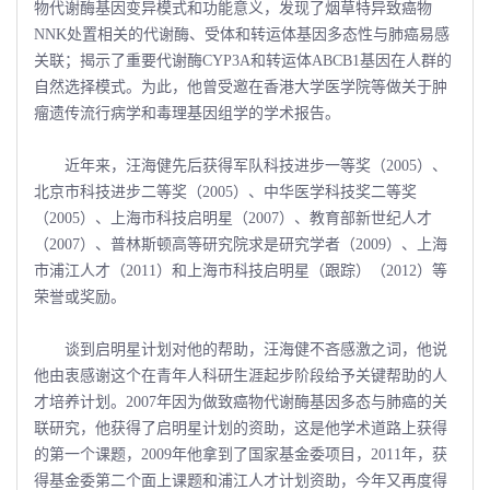
物代谢酶基因变异模式和功能意义，发现了烟草特异致癌物
NNK处置相关的代谢酶、受体和转运体基因多态性与肺癌易感
关联；揭示了重要代谢酶CYP3A和转运体ABCB1基因在人群的
自然选择模式。为此，他曾受邀在香港大学医学院等做关于肿
瘤遗传流行病学和毒理基因组学的学术报告。
近年来，汪海健先后获得军队科技进步一等奖（2005）、
北京市科技进步二等奖（2005）、中华医学科技奖二等奖
（2005）、上海市科技启明星（2007）、教育部新世纪人才
（2007）、普林斯顿高等研究院求是研究学者（2009）、上海
市浦江人才（2011）和上海市科技启明星（跟踪）（2012）等
荣誉或奖励。
谈到启明星计划对他的帮助，汪海健不吝感激之词，他说
他由衷感谢这个在青年人科研生涯起步阶段给予关键帮助的人
才培养计划。2007年因为做致癌物代谢酶基因多态与肺癌的关
联研究，他获得了启明星计划的资助，这是他学术道路上获得
的第一个课题，2009年他拿到了国家基金委项目，2011年，获
得基金委第二个面上课题和浦江人才计划资助，今年又再度得