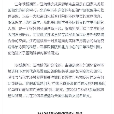
三年读博期间，汪海健完成课题地点主要是在国家人类基
因组北方研究中心，北方中心有完备的基因组学研究硬件和软
件设施，以及一大批来自包括军科院的不同单位的生物信息、
临床医学、流行病学、功能基因组学等不同背景的学生与研究
人员，是一个很好的科研创新平台。贺福初院士给了学生们很
大的发展舞台，并提供了技术员和实验室资源以及与外部交流
合作的空间。汪海健读硕士时多是面向实际应用需求的动物疫
病诊治方面的科研，军事医科院和北方中心的三年科研训练，
使他进入了基础科学的学术研究。
攻博期间，汪海健的研究论题，主要是探讨外源化合物环
境选择下对其代谢处置和应答的相关基因是如何变异和进化，
其变异与化学环境暴露相关肿瘤的易感性与药物反应性又有何
功能联系。他的那篇题目为“中国人群外源化合物反应相关基因
的单核苷酸多态性研究”的博士论文，在2003年SARS期间顺利
通过答辩，并在2005年被选为全国优博论文提名论文。
IAS的访学经历使其终生受益