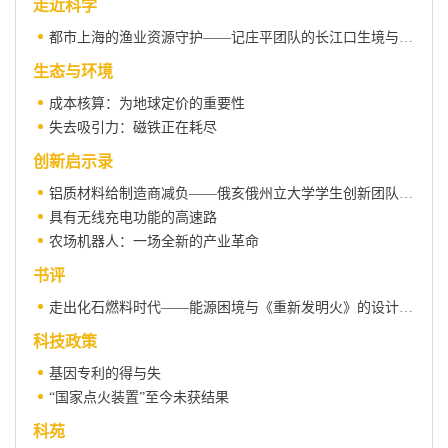
走近科学
都市上海的渔业资源守护——记庄平团队的长江口生境与生物研究
生态与环境
成本核算：为地球定价的重要性
失去吸引力：磁铁正在耗尽
创新启示录
铝质材料给制造商减负——俄亥俄州立大学学生创新团队给人的启示
具有无线充电功能的高速路
农场机器人：一场全新的产业革命
书评
走出化石燃料时代——能源困境与《重新发明火》的设计原则
科技政策
基因专利的得与失
“国家点火装置”至今未获结果
科苑