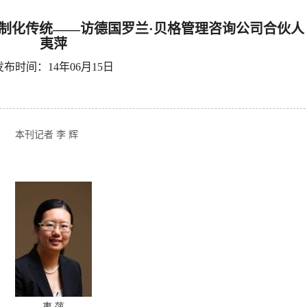
定制化传统——访德国罗兰·贝格管理咨询公司合伙人
夷萍
发布时间：14年06月15日
本刊记者 李 辉
夷
萍