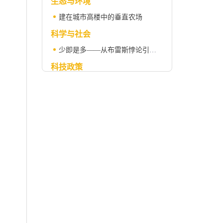
生态与环境
建在城市高楼中的垂直农场
科学与社会
少即是多——从布雷斯悖论引出的话题
科技政策
技术转移：企业资助的学术发明对创新的促进
技术创新：弥合大学与企业之间的隔阂
科苑
让时间冲淡一切
科学人物
杰罗姆·卡尔勒（1918-2013）