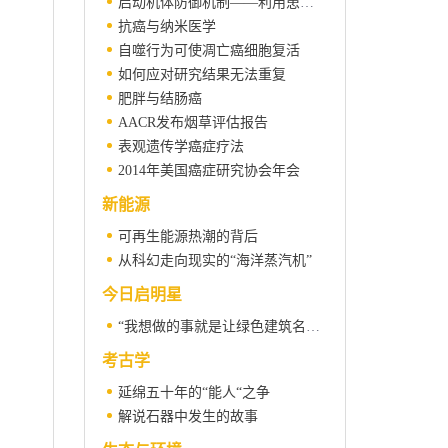
启动机体防御机制——利用患者自身免疫系统来对抗癌症
抗癌与纳米医学
自噬行为可使凋亡癌细胞复活
如何应对研究结果无法重复
肥胖与结肠癌
AACR发布烟草评估报告
表观遗传学癌症疗法
2014年美国癌症研究协会年会
新能源
可再生能源热潮的背后
从科幻走向现实的“海洋蒸汽机”
今日启明星
“我想做的事就是让绿色建筑名副其实”——访中国建筑科学研究院上海分院李魁山博士
考古学
延绵五十年的“能人“之争
解说石器中发生的故事