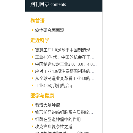
期刊目录 contents
卷首语
癌症研究面面观
走近科学
智慧工厂1.0是基于中国制造现实提出的转型理念
工业4.0时代：中国的机会在于数据和数据分析
中国制造应走工业2.0、3.0、4.0并行发展的道路
应对工业4.0须注意德国制造的定制化传统——访德国罗兰·贝格管理咨询公司合伙人夷萍
从全球制造业变革看工业4.0的提出
工业4.0对我们的启示
医学与健康
看清大脑肿瘤
雏形渐显的癌细胞蛋白质指纹图谱
细菌在肠道肿瘤中的作用
攻克癌症复杂性之道