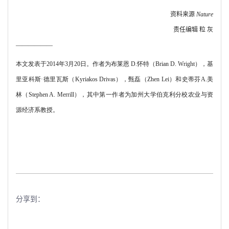
资料来源
Nature
责任编辑 粒 灰
――――――
本文发表于
2014
年
3
月
20
日。作者为布莱恩
D.
怀特（
Brian D. Wright
），基
里亚科斯·德里瓦斯（
Kyriakos Drivas
），甄磊（
Zhen Lei
）和史蒂芬
A.
美
林（
Stephen A. Merrill
），其中第一作者为加州大学伯克利分校农业与资
源经济系教授。
分享到：