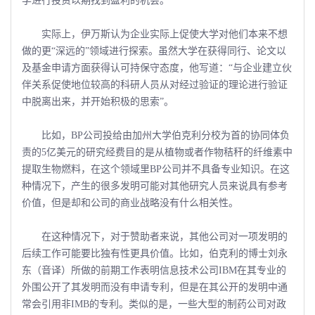
学进行投资以期找到盈利的机会。
实际上，伊万斯认为企业实际上促使大学对他们本来不想
做的更“深远的”领域进行探索。虽然大学在获得同行、论文以
及基金申请方面获得认可持保守态度，他写道：“与企业建立伙
伴关系促使地位较高的科研人员从对经过验证的理论进行验证
中脱离出来，并开始积极的思索”。
比如，BP公司投给由加州大学伯克利分校为首的协同体负
责的5亿美元的研究经费目的是从植物或者作物秸秆的纤维素中
提取生物燃料，在这个领域里BP公司并不具备专业知识。在这
种情况下，产生的很多发明可能对其他研究人员来说具有参考
价值，但是却和公司的商业战略没有什么相关性。
在这种情况下，对于赞助者来说，其他公司对一项发明的
后续工作可能要比独有性更具价值。比如，伯克利的博士刘永
东（音译）所做的前期工作表明信息技术公司IBM在其专业的
外围公开了其发明而没有申请专利，但是在其公开的发明中通
常会引用非IMB的专利。类似的是，一些大型的制药公司对政