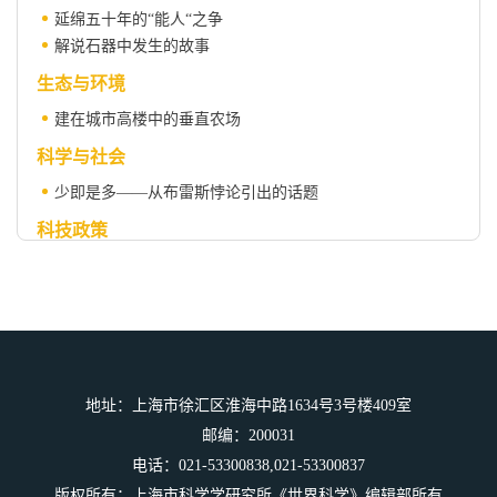
延绵五十年的“能人“之争
解说石器中发生的故事
生态与环境
建在城市高楼中的垂直农场
科学与社会
少即是多——从布雷斯悖论引出的话题
科技政策
技术转移：企业资助的学术发明对创新的促进
技术创新：弥合大学与企业之间的隔阂
科苑
让时间冲淡一切
科学人物
地址：上海市徐汇区淮海中路1634号3号楼409室
邮编：200031
杰罗姆·卡尔勒（1918-2013）
电话：021-53300838,021-53300837
版权所有：上海市科学学研究所《世界科学》编辑部所有