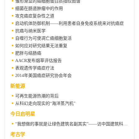
雏形渐显的癌细胞蛋白质指纹图谱
细菌在肠道肿瘤中的作用
攻克癌症复杂性之道
启动机体防御机制——利用患者自身免疫系统来对抗癌症
抗癌与纳米医学
自噬行为可使凋亡癌细胞复活
如何应对研究结果无法重复
肥胖与结肠癌
AACR发布烟草评估报告
表观遗传学癌症疗法
2014年美国癌症研究协会年会
新能源
可再生能源热潮的背后
从科幻走向现实的“海洋蒸汽机”
今日启明星
“我想做的事就是让绿色建筑名副其实”——访中国建筑科学研究院上海分院李魁山博士
考古学