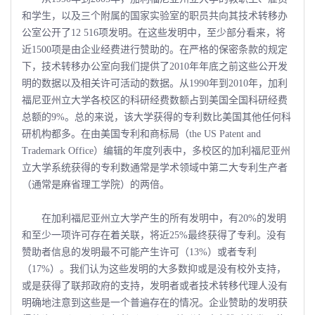
和学生，以及三个附属的国家实验室的职员共向其技术转移办
公室公开了12 516项发明。在这些发明中，至少部分看来，将
近1500项是由企业经费进行赞助的。在严格的保密条款的规定
下，技术转移办公室向我们提供了2010年年底之前这些公开发
明的数据以及相关许可活动的数据。从1990年到2010年，加利
福尼亚州立大学各校区的科研经费数额占到美国全国科研经费
总额的9%。总的来说，该大学获得的专利数比美国其他任何科
研机构都多。在由美国专利和商标局（the US Patent and
Trademark Office）编辑的年度列表中，多校区的加利福尼亚州
立大学系统获得的专利数通常是学术领域中第二大专利生产者
（通常是麻省理工学院）的两倍。
在加利福尼亚州立大学产生的所有发明中，有20%的发明
和至少一项许可存在着关联，将近25%最终获得了专利。没有
赞助者信息的发明最不可能产生许可（13%）或者专利
（17%）。我们认为这些发明的大多数抑或是没有校外支持，
或是获得了联邦政府的支持，发明者或者技术转移代理人没有
明确地注意到这些是一个普遍存在的情况。企业赞助的发明获