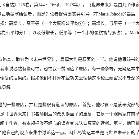
见《自然》
276卷，第144
~
166页；1978年）。《世界未来》是由几个作
硬塞给读者，而是为读者提供事实并引导（在Marie Johoda的最后
选择：高增长，高平等（一个
大蛋糕公平均分）
；高增长，低平等（一个
蛋糕公平均分）；以及低增长，低平等（一个小的蛋糕富的多占）。
Mari
书的一个节略本，取名为《未来世界》，篇幅大约是原著的一半。他说他写该书
读者来说必然有些可怕。恐怕我不赞同这个原因。有一些争端，无疑这本
随便便的后果的。假如他们不打算花些功
夫去读读这本论证缜密又不专深
么见解。
，还有其他的一些原因，并且是些很有道理的原因。首先，他尽管不是该研究部
仅是《世界未来》书名颠倒后的改头换面了的重复，它是一个观察家在南
新闻工作者，有本领把漫不经心的读者变成认认真真的读者。第三，他已
了他自己的观点来
集中讨论这一点。因此尽管这本书是《世界未来》的