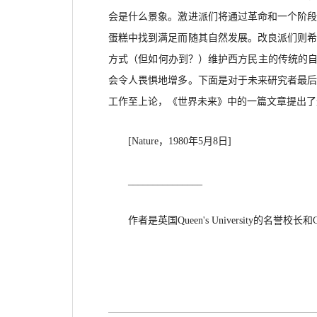
会是什么景象。激进派们将通过革命和一个阶
蛋糕中找到满足而随其自然发展。改良派们则
方式（但如何办到？）维护西方民主的传统的
会令人畏惧地增多。下面是对于未来研究者最
工作至上论，《世界未来》中的一篇文章提出了
[Nature，1980年5月8日
]
_
______________
作者是英国
Queen's University的名誉校长和C