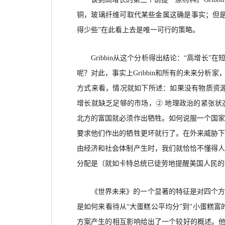
铜，玻璃纤维可取代某些金属这确是事实；但
得少些”在此看上去是唯一可行的策略。
Gribbin从这个分析得出结论：“高增长
呢？对此，事实上
Gribbin和所有的未来分
方式来看，情况就如下所述：如果没有物质资
增长就缺乏足够的市场，② 地理政治的紧张
北方的富国就必须作出牺牲。如何说服一个国
要求他们作出的牺牲更坏就行了。在外来威胁
由经济和社会体制产生时，我们就恰恰不懂得
分配是（就如
卡特
总统已徒劳地提醒美国人民的
《世界未来》的一个显著的特征是对四个
是如何来看待从
“
大蛋糕公平均分
”到
“
小蛋糕富
方案产生的相互影响给出了一个较好的概述。他