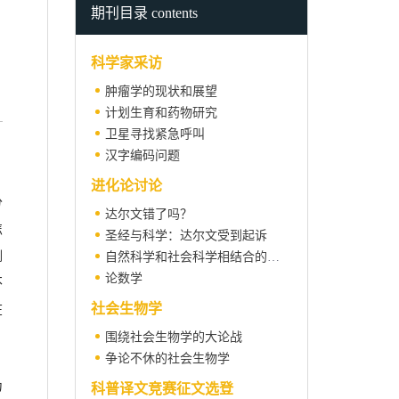
期刊目录 contents
科学家采访
肿瘤学的现状和展望
计划生育和药物研究
卫星寻找紧急呼叫
汉字编码问题
进化论讨论
分
达尔文错了吗？
怎
圣经与科学：达尔文受到起诉
倒
自然科学和社会科学相结合的新颖学院 ——美国麻省理工学院的《科学、技术和社会计划》
论数学
不
社会生物学
在
围绕社会生物学的大论战
争论不休的社会生物学
为
科普译文竞赛征文选登