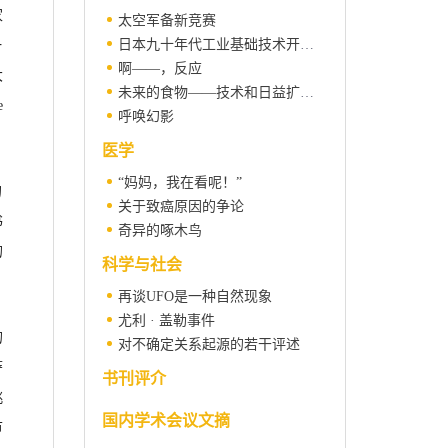
家
太空军备新竞赛
日本九十年代工业基础技术开发课题
一
啊——，反应
大
未来的食物——技术和日益扩大的饥饿鸿沟
e
呼唤幻影
医学
“妈妈，我在看呢！”
的
关于致癌原因的争论
书
奇异的啄木鸟
的
科学与社会
再谈UFO是一种自然现象
尤利 · 盖勒事件
的
对不确定关系起源的若干评述
萨
书刊评介
挑
国内学术会议文摘
节