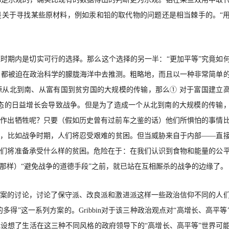
是关于寻找某些原材料，例如汞和铅的取代物的问题还是相当棘手的。“
”在短时期内是切实可行的选择。那么这个选择的另一半：“更加
平等
”究竟如
析家，都被迫在政治科学的朦胧海洋中去推测。粗略地，而且以一种非常简单
源从北到南、从富有国到贫穷国的大规模的传输，那么① 对于富国建立
状态的日益增长会导致战争。但是为了造成一个从北到南的大规模的传输
家作出牺牲呢？只要（假如历史曾有过前车之鉴的话）他们所惧怕的事情
下，比如战争时期
，
人们将忍受艰难的贫困。但当威胁来自于内部
——直
人们将准备承受什么样的贫困。危险在于：在我们认识到食物和能量的公
那样）
“避免战争的道德手段”之前，就已站在互相厮杀的战争的边缘了。
方案的讨论，讨论了保守派、改良派和激进派这样一些政治信仰不同的人
的多得
”这一系列方案的。Gribbin对于该三种政治观点对
“
高增长、高平等
设想了生活在这三种不同风格的政府领导下的“高增长、高平等”世界可