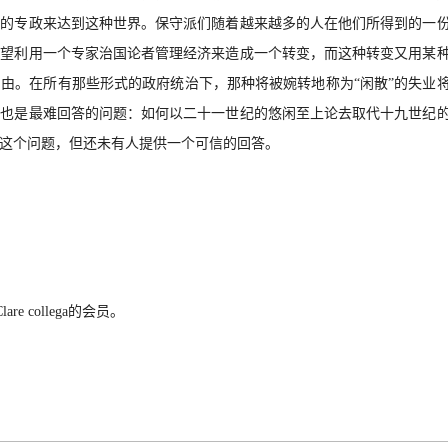
段的专政来达到这种世界。保守派们随着越来越多的人在他们所得到的一
希望利用一个专家治国论者管理
经济来造成一个转变，而这种转变又用某
自由。在所有那些形式的政府统治下，那种将被婉转地称为
“闲散”的失业
后也是最难回答的问题：
如何以二十一世纪的悠闲至上论去取代十九世纪
这个问题，但还未有人提供一个可信的回答。
lare collega的会员。