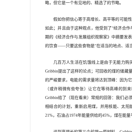
略，但它是一个有见地的、精选了的节略。
假如你把信心寄于高增长、高平等的可能性
如此；并且由于这种观点，他受到了“经济合作
期的《经济合作与发展组织观察家》中摘要发表
的饮食——只要这些食物是“在适当的地点、适
几百万人生活在饥饿线上是由于无能力购
Gribbin提出了这样的论点；可回收的煤的
的严峻要求，电能的需求量将达到顶峰：因为
（或许稍微有些夸张）让它在等待高峰的到来
Gribbin给了（现在看来）常规的回答：我们
相结合的计划，重新
启用
煤，并用核能、太阳
21%，石油占1974年能量供给的45%，煤在能量平
谈到高增长的第三个前提一原材料。
Gri