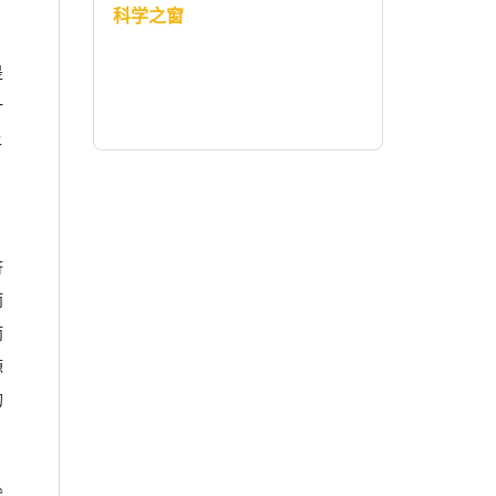
科学之窗
是
一
上
。
济
而
而
源
的
代