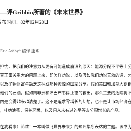
—评Gribbin所著的《未来世界》
发布时间：82年02月28日
Eric Ashby* 编译 唐明
的担忧，把我们的注意力从更有可能造成崩溃的原因：能源分配不平等上
个真正事关重大的问题上来，即怎样劝说，以及假如我们劝说无效的话，
备以及矿物财富与缺乏这种或那种资源的国家分享。假如美国和加拿大割
发他们的石油，假如南非
洲和津巴布韦停止铬的输出，那么主要的危险将
期内是变得越来越清楚了。这不是追求零增长的幻想，
也不是让市场经济
，杜绝浪费，保护环境，以及用从未有过的平等去分配增长的产品。
（在我看来）论述：一本叫做《世界未来》的短评集所表达的主题。该书