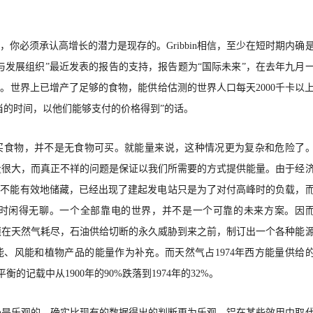
，你必须承认高增长的潜力是现存的。
Gribbin相信，至少在短时期内确
与发展组织”最近发表的报告的支持，报告题为“国际未来”，在去年九月
。世界上已增产了足够的食物，能供给估测的世界人口每天2000千卡以
当的时间，以他们能
够支付的价格得到
”的话。
买食物，
并不是无食物可买。就能量来说，这种情况更为复杂和危险了
储藏量很大，而真正不祥的问题是保证以我们所需要的方式提供能量。由于经
它不能有效地储藏，已经出现了建起发电站只是为了对付高峰时的负载，
时闲得无聊。一个全部靠电的世界，并不是一个可靠的未来方案。因
必须在天然气耗尽，石油供给切断的永久
威胁到来之前，制订出一个各种能
能、风能和植物产品的能量作为补充。而天然气占
1974年西方能量供给
衡的记载中从1900年的90%跌落到1974年的32%。
bbin是乐观的，确实比现有的数据得出的判断更为乐观。铝在某些效用中取