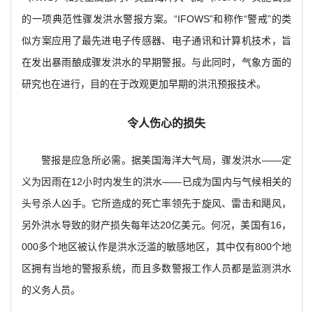
的一项典范性骤发洪水警报方案。“IFOWS”和称作“警戒”的类
似方案应用了最先进电子传感器、电子通讯和计算机技术，旨
在发出暴雨酿成骤发洪水的早期警报。与此同时，气象方面的
研究也在进行，目的在于改观更加早期的洪汛预报技术。
令人伤心的损失
警报是应急所必需。据美国海洋大气局，骤发洪水——定
义为因雨在12小时内发生的洪水——已成为国内与气候相关的
头号杀人凶手。它所造成的死亡率领先于旋风、雷击和飓风，
另外洪水导致的财产损失每年达20亿美元。何况，美国有16，
000多个地区被认作是洪水泛滥的敏感地区，其中仅有800个地
区拥有当地的警报系统，而且多数警报工作人员都是监测洪水
的义务人员。