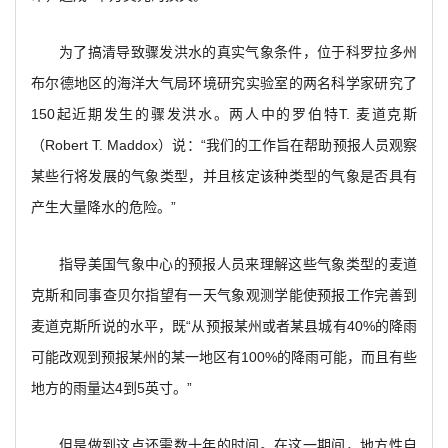
为了搞清导致骤发洪水的真实气象条件，位于科罗拉多州
布尔德地区的海洋大气局环境研究实验室的两名科学家研究了
150起近期发生的骤发洪水。两人中的罗伯特T. 麦道克斯
（Robert T. Maddox）说：“我们的工作旨在帮助预报人员观察
某些行将发展的气象类型，并且核定该种类型的气象是否具有
产生大量降水的危险。”
指导美国气象中心的预报人员来理解这些气象类型的麦道
克斯和同事查贝尔指望有一天气象观测学能使预报工作完善到
麦道克斯所说的水平，既“从预报某州或者某县城有40%的降雨
可能改观到预报某州的某一地区有100%的降雨可能，而且有些
地方的雨量达4到5英寸。”
但是做到这点还需数十年的时间。在这一期间，地方性自