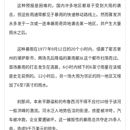
这种预报是困难的。国内许多地区都易于受到大雨的袭
击，但这些雨通常都见于暴雨的快速移动路线上。然而骤发洪
水多发于一次或一连串暴雨奇异地袭击某一地区，并产生大量
雨水之后。
这种暴雨在1977年9月12日的20个小时内，侵袭了密苏里
州的堪萨斯市，两场先后降临的暴雨都从这个都市扫荡而过。
首场暴雨的打击发生在清晨，6小时内倾下的6英寸雨量在该城
是史无前例的。12小时后，另一场大雨为邻近的同一地区又增
加了6至7英寸的雨水。
刹那间，本来平静温和的布鲁西河不得不应付10倍于该河
一般洪峰的激流。河水泛入地势低洼的街道，房屋被冲垮，汽
车被冲跑，企业蒙遭破坏。这一摧毁性的暴雨总共夺走25条人
命，造成9千万美元的损失。