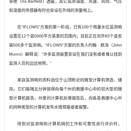
菲德（Ira Bartfeld）透露，其它监测温度、风速、风向、气压
和湿度的传感器有时也安设在外线的测量哨上。
在“IFLOWS”方案的第一阶段，已有100个雨量水位监测哨
设置在12个县5000平方英里的范围内；目前正在另外83个县安
装500多个监测哨。“IFLOWS”方案的负责人约翰 · 默洛（John
Munro）解释说：“许多监测装置安设在我们没有或者难以找到
监测人员的边远地带。”
来自监测哨的资料由位于山顶附近的微型计算机筛选、储
存。它们每隔五分钟就得向每个州的救援中心中的较大型的微
型计算机报告，州里的计算机处理报告后，向各县救援中心中
的同种类型的计算机发布水情预报或者报警。
待到对监测哨和计算机网的工作和可靠性进行评价时，