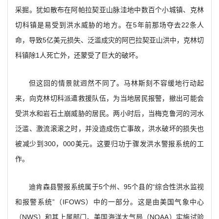
采掘。犹如散布在阿帕拉契亚山脉洼地中数百个小城镇、克林
切科镇是易受到洪水威胁的地方。在5年前那场夺去22条人
命，导致5亿美元损失、泛滥成灾的阿巴拉契亚山洪中，克林切
科镇除1人死亡外，还蒙受了巨大的破坏。
但这回的情景就迥然不同了。马林斯刻不容缓地行动起
来，向克林切科派遣救援队伍，为当地居民报警，撤出可能会
受洪水和岩石土崩威胁的居民。两小时后，当梅克鲁河的河水
泛滥、激流滚滚之时，并没造成伤亡事故，洪水破坏的损失也
被减少到300，000美元。这要归功于骤发洪水警报系统的工
作。
迪肯森县警报系统属于5个州、95个县的“综合性洪水监视
和报警系统”（IFOWS）中的一部分。这是由美国气象中心
（NWS）和其上属部门、美国海洋大气局（NOAA）实施试验