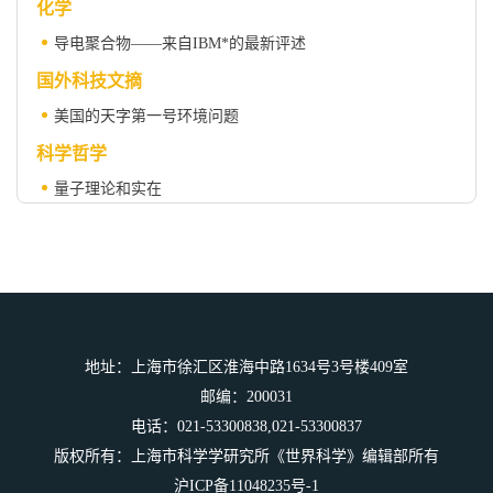
化学
导电聚合物——来自IBM*的最新评述
国外科技文摘
美国的天字第一号环境问题
科学哲学
量子理论和实在
死亡是不可避免吗？
科学人物
威廉 · 埃 · 福勒 ——1983年诺贝尔物理学奖金获得者
国内学术会议文摘
人与自然应当协调发展
地址：上海市徐汇区淮海中路1634号3号楼409室
科技翻译顾问
邮编：200031
电话：021-53300838,021-53300837
关于“a hundred to one”的两种不同释义
版权所有：上海市科学学研究所《世界科学》编辑部所有
科学之窗
沪ICP备11048235号-1