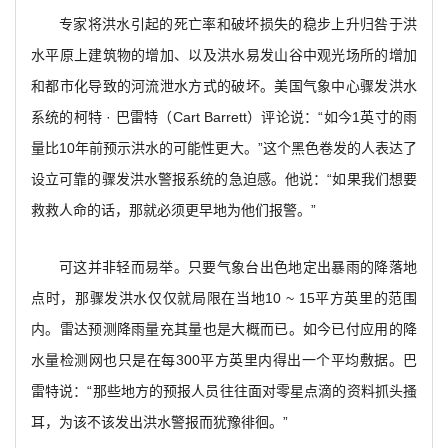
专家将洪水引起的死亡率和破坏损失的稳步上升归咎于洪
水平原上建筑物的增加、以及洪水易发山谷中观光场所的增加
和都市化导致的河流泄水方式的破坏。美国气象中心骤发洪水
系统的柯特 · 巴雷特（Cart Barrett）评论说：“如今1英寸的雨
量比10年前预示洪水的可能性更大。”这个黑色卷发的人表达了
设立可靠的骤发洪水警报系统的急迫感。他说：“如果我们想要
救救人命的话，那就必须更早地为他们报警。”
可这并非轻而易举。只要气象台出色地定出暴雨的降落地
点时，那骤发洪水仅仅就局限在当地10 ~ 15平方英里的范围
内。雷达预测降雨量充其量也是大概而已。如今已付应用的降
水量检测网也只是在每300平方英里内得出一个平均敷据。巴
雷特说：“那些地方的预报人员往往面对零星点滴的资料抓头搔
耳，为该不该发出洪水警报而犹豫徘徊。”