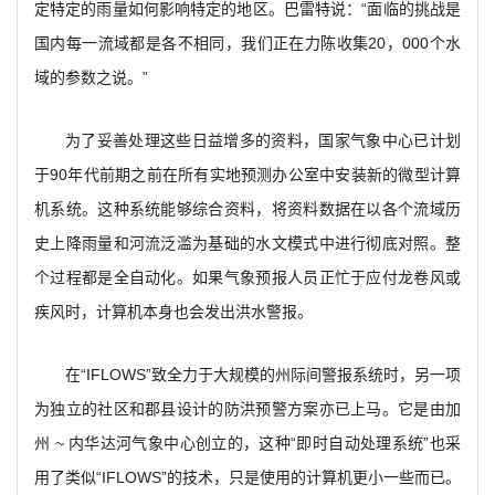
定特定的雨量如何影响特定的地区。巴雷特说：“面临的挑战是
国内每一流域都是各不相同，我们正在力陈收集20，000个水
域的参数之说。”
为了妥善处理这些日益增多的资料，国家气象中心已计划
于90年代前期之前在所有实地预测办公室中安装新的微型计算
机系统。这种系统能够综合资料，将资料数据在以各个流域历
史上降雨量和河流泛滥为基础的水文模式中进行彻底对照。整
个过程都是全自动化。如果气象预报人员正忙于应付龙卷风或
疾风时，计算机本身也会发出洪水警报。
在“IFLOWS”致全力于大规模的州际间警报系统时，另一项
为独立的社区和郡县设计的防洪预警方案亦已上马。它是由加
州 ~ 内华达河气象中心创立的，这种“即时自动处理系统”也采
用了类似“IFLOWS”的技术，只是使用的计算机更小一些而已。