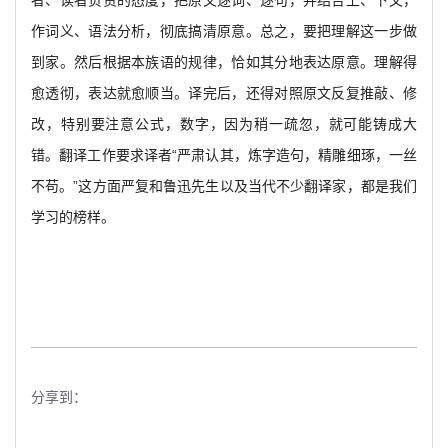
者、读者负责的态度，把原文逐词、逐句，并结合上、下文，
作词义、语法分析，彻底搞清原意。总之，要把理解这一步做
到家。然后根据本族语的规律，恰如其分地表达原意。理解得
愈透彻，表达就愈顺当。译完后，还得对照原文反复推敲、修
改，特别要注意公式，数字，因为稍一疏忽，就可能铸成大
错。翻译工作要求译者“严肃认其，炼字造句，精雕细琢，一丝
不苟。”这方面严复和鲁迅先生以及当代不少翻译家，都是我们
学习的榜样。
分享到：