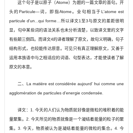
这个句子是以原子（Atome）为题的一篇文章的首句。开
头的Particule—词，即指Atome。全句相当于L'atome est
particule d'un...qui forme…所以译文1至3与原文的差距很明
显，句中某些词的语法关系也未分析清楚，以致译文里的文字
有些颠三倒四。而译文4的译者理解了原文，故句义明确，句子
结构形式，也较能传达原意。可见只有真正理解原文，又善于
运用本族语中与之相适应的词语、句型表达，才能使读者了解
原文的本意。
二、La matière est considérée aujourd' hui comme une
agglomération de particules d'energie condensée.
译文：1. 今天的人们认为物质就好像是微粒的堆积着的能
量聚集。2. 今天所见的物质就像是一个凝结着能量的粒子的聚
集。3. 今天，物质被认为是凝结着能量的微粒的集合。4. 今