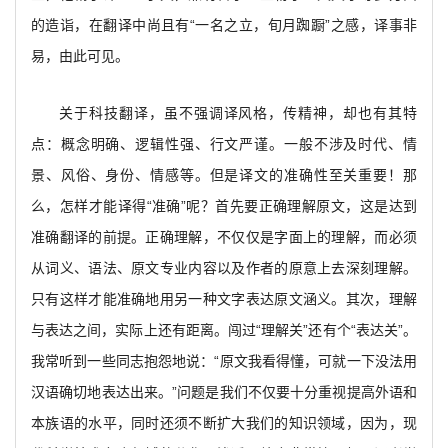
的造诣，在翻译中尚且有“一名之立，旬月踟蹰”之感，译事非
易，由此可见。
关于科技翻译，虽不强调译风格，传精神，却也有其特
点：概念明确、逻辑性强、行文严谨。一般不涉及时代、情
景、风俗、身份、情感等。但是译文的准确性至关重要！那
么，怎样才能译得“准确”呢？首先要正确理解原文，这是达到
准确翻译的前提。正确理解，不仅仅是字面上的理解，而必须
从词义、语法、原文专业内容以及作者的原意上去深刻理解。
只有这样才能准确地用另一种文字表达原文涵义。其次，理解
与表达之间，实际上还有距离。闯过“理解关”还有个“表达关”。
我常听到一些同志抱怨地说：“原文我看得懂，可就一下没法用
汉语确切地表达出来。”问题是我们不仅要十分重视提高外语和
本族语的水平，同时还须不断扩大我们的知识领域，因为，现