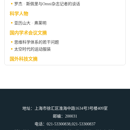
罗杰 · 斯佩里与Omni杂志记者的谈话
科学人物
亚历山大 · 弗莱明
国内学术会议文摘
思维科学体系的若干问题
太空时代的运动服装
国外科技文摘
牛津大学鉴定肿瘤标记成功
科技翻译顾问
法语教学的一个实践——科技翻
科学之窗
不要担心二氧化碳造成的气候变化
地址：上海市徐汇区淮海中路1634号3号楼409室
邮编：200031
电话：021-53300838,021-53300837