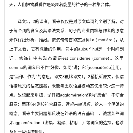
天，人们把物质看作是凝聚着能量的粒子的一种集合体。
译文1，2的译者，看来仅仅是对原文单词的个别了解，对
于每个词的含义及其语法关系、句子的专业内容与作者的原意
未作仔细分析、推敲。按该句句首的定冠词La ( matière )，从
上下文看，它有概括的作用。句中的aujour' hui是一个时间副
词，修饰句中被动态谓语est considérée (comme)。这里
comme的词义已不作“好像、如同”讲；它与considérée连用，
是“当作、作为”的意思。译文3虽比译文1，2稍接近原文，但谓
语按原文的语态照搬，未能考虑汉语里被动态使用较少这一特
点。故读起来别扭，尤其把agglomération译为“集合”，不切合
原意：而译句4则较符合原意，读起来较通顺，给人一个明确的
概念。看来主要问题都反映在外语的语言基础上，诚然某些词
如agglomération（密集、凝聚、粘附…）等词义的选择，也涉
及到一些科技知识。