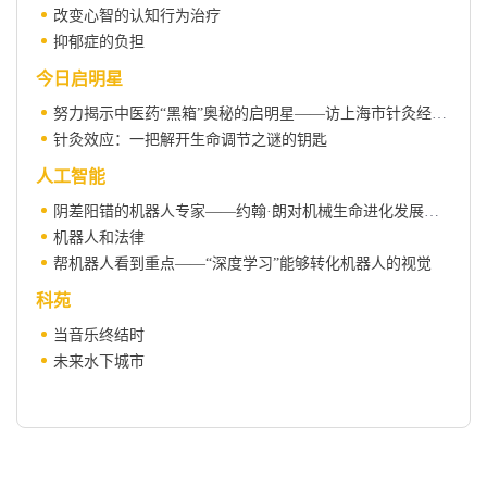
改变心智的认知行为治疗
抑郁症的负担
今日启明星
努力揭示中医药“黑箱”奥秘的启明星——访上海市针灸经络研究所尹磊淼副研究员
针灸效应：一把解开生命调节之谜的钥匙
人工智能
阴差阳错的机器人专家——约翰·朗对机械生命进化发展的探索
机器人和法律
帮机器人看到重点——“深度学习”能够转化机器人的视觉
科苑
当音乐终结时
未来水下城市