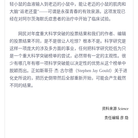
轻小鼠的血液输入到老迈的小鼠中，能让老迈的小鼠的肌肉和
大脑“返老还童”――可谓是永葆青春的有效泉源。这项发现已
经在对阿尔茨海默氏症患者的治疗中开始了临床试验。
网民对年度重大科学突破的投票结果和我们的作者、编辑
的投票结果不同，是不是很让人吃惊？根本不是。科学研究是
这样一项庞大的涉及多方面的事业，任何把科学研究贬低为只
是一个重大科学突破榜单的尝试，必然带有一定的主观性。很
少有哪几年有哪一项科学突破能以决定性的优势从这个榜单中
脱颖而出。正如斯蒂芬·杰·古尔德（Stephen Jay Gould）关于进
化史所说的，把历史倒带然后全部重新开始，可能会产生截然
不同的结果。
资料来源
Science
责任编辑 彦 隐