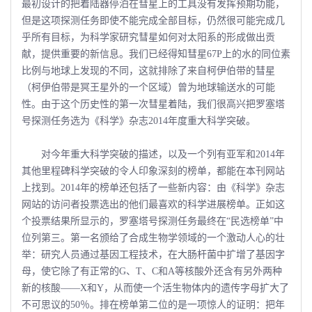
最初设计的把着陆器停泊在彗星上的工具没有发挥预期功能，
但是这项探测任务即使不能完成全部目标，仍然很可能完成几
乎所有目标，为科学家研究彗星如何对太阳系的形成做出贡
献，提供重要的新信息。我们已经得知彗星67P上的水的同位素
比例与地球上发现的不同，这就排除了来自柯伊伯带的彗星
（柯伊伯带是冥王星外的一个区域）曾为地球输送水的可能
性。由于这个历史性的第一次彗星着陆，我们很高兴把罗塞塔
号探测任务选为《科学》杂志2014年度重大科学突破。
对今年重大科学突破的描述，以及一个列有亚军和2014年
其他里程碑科学突破的令人印象深刻的榜单，都能在本刊网站
上找到。2014年的榜单还包括了一些新内容：由《科学》杂志
网站的访问者投票选出的他们最喜欢的科学进展榜单。正如这
个投票结果所显示的，罗塞塔号探测任务最终在“民选榜单”中
位列第三。第一名颁给了合成生物学领域的一个激动人心的壮
举：研究人员通过基因工程技术，在大肠杆菌中扩增了基因字
母，使它除了有正常的G、T、C和A等核酸外还含有另外两种
新的核酸――X和Y，从而使一个活生物体内的遗传字母扩大了
不可思议的50％。排在榜单第二位的是一项惊人的证明：把年