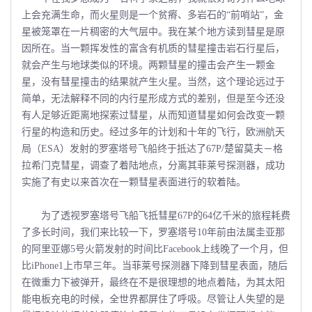
上会充满生命，而火星则是一个贫瘠、多岩石的“前哨站”，金
星被笼罩在一片稠密的大气层中。我在某个地方读到彗星是原
因所在。当一颗挥发性的富含有机质的彗星撞击岩石行星后，
就会产生与地球类似的环境。两颗彗星的撞击会产生一颗金
星，没有彗星撞击的结果就产生火星。当然，这个理论远过于
简单，无法解释不同的内行星形成方式的差别，但是至今还没
有人足够近距离地探索过彗星，从而知道彗星如何会改变一颗
行星的构造和历史。经过多年的计划和十年的飞行，欧洲航天
局（ESA）发射的罗塞塔号飞船终于抵达了67P/楚留莫夫－格
拉希门克彗星，调查了着陆地点，分离其菲莱号探测器，成功
实施了有史以来首次在一颗彗星表面进行的软着陆。
为了透视罗塞塔号飞船飞抵彗星67P的64亿千米的旅程耗费
了多长时间，我们来比较一下，罗塞塔号10年前由法属圭亚那
的阿里亚娜5号火箭发射的时间比Facebook上线晚了一个月，但
比iPhone1上市早三年。当菲莱号探测器下降到彗星表面，随后
在微重力下被弹开，最终在不是很理想的地点着陆，为其太阳
能电板充电的时候，全世界都屏住了呼吸。尽管让人失望的是