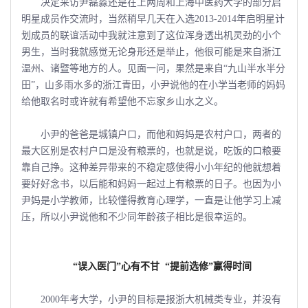
决定采访尹磊淼还是在上两周和上海中医药大学的部分启
明星成员作交流时，当然稍早几天在入选2013-2014年启明星计
划成员的联谊活动中我就注意到了这位浑身透出机灵劲的小个
男生，当时我就感觉无论身形还是举止，他很可能是来自浙江
温州、诸暨等地方的人。见面一问，果然是来自“九山半水半分
田”，山多雨水多的浙江青田，小尹说他的在小学当老师的妈妈
给他取名时或许就有希望他不忘家乡山水之义。
小尹的爸爸是城镇户口，而他和妈妈是农村户口，两者的
最大区别是农村户口是没有粮票的，也就是说，吃饭的口粮要
靠自己挣。这种差异带来的不稳定感使得小小年纪的他就想着
要好好念书，以后能和妈妈一起过上有粮票的日子。也因为小
尹妈是小学教师，比较懂得教育心理学，一直是让他学习上减
压，所以小尹说他和不少同年龄孩子相比是很幸运的。
“误入医门”心有不甘
“提前选修”赢得时间
2000年考大学，小尹的目标是报浙大机械类专业，并没有