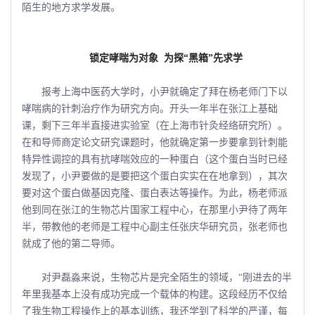
陌生的地方求学发展。
锁定哮喘为对象
为探“黑箱”先求学
报考上海中医药大学时，小尹就确定了拜在杨老师门下以
哮喘病的针刺治疗作为研究方向。开头一年半在张江上基础
课，剩下三年半直接进实验室（在上海市针灸经络研究所）。
在和导师商定论文研究课题时，他就确定第一步要拿到针刺能
特异性调控的具有抗哮喘效应的一种蛋白（这个蛋白当时已经
发现了，小尹要做的是要把这个蛋白实实在在地拿到），其次
要对这个蛋白做基因克隆、蛋白表达等操作。为此，杨老师派
他到同在张江的生物芯片国家工程中心，在那里小尹待了两年
半，带教他的老师是工程中心副主任张庆华研究员，张老师也
就成了他的第二导师。
对尹磊淼来说，生物芯片是完全陌生的领域，“刚进去的半
年里我基本上没有成功完成一个载体的构建。这段经历不仅给
了我生物工程操作上的基本训练，我还学到了科学的严谨，每