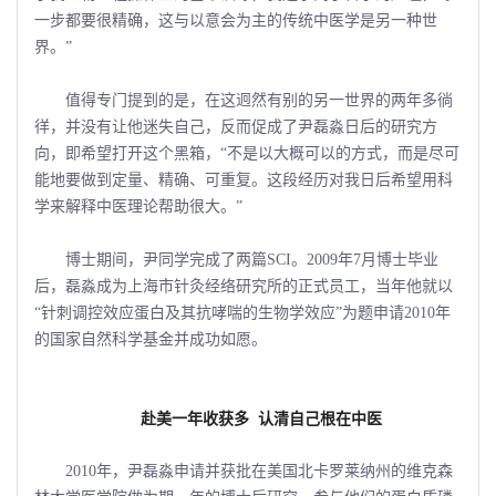
一步都要很精确，这与以意会为主的传统中医学是另一种世
界。”
值得专门提到的是，在这迥然有别的另一世界的两年多徜
徉，并没有让他迷失自己，反而促成了尹磊淼日后的研究方
向，即希望打开这个黑箱，“不是以大概可以的方式，而是尽可
能地要做到定量、精确、可重复。这段经历对我日后希望用科
学来解释中医理论帮助很大。”
博士期间，尹同学完成了两篇SCI。2009年7月博士毕业
后，磊淼成为上海市针灸经络研究所的正式员工，当年他就以
“针刺调控效应蛋白及其抗哮喘的生物学效应”为题申请2010年
的国家自然科学基金并成功如愿。
赴美一年收获多
认清自己根在中医
2010年，尹磊淼申请并获批在美国北卡罗莱纳州的维克森