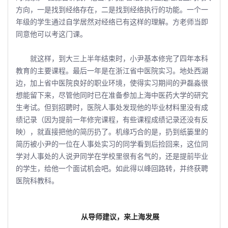
方向，一是找到经络存在，二是找到经络执行的功能。一个一
年级的学生通过自学居然对经络已有这样的理解。方老师当即
同意他可以考这门课。
就这样，到大三上半年结束时，小尹基本修完了四年本科
教育的主要课程。最后一年是在浙江省中医院实习。地处西湖
边，加上省中医院良好的职业环境，使得实习期间的尹磊淼很
想能留下来，尽管他同时已在准备参加上海中医药大学的研究
生考试。但到招聘时，医院人事处发现他的毕业材料里没有成
绩记录（因为提前一年修完课程，有些课程成绩记录还没有反
映），就直接把他的简历扔了。机缘巧合的是，扔到纸篓里的
简历被小尹的一位在人事处实习的同学看到后捡回来，这位同
学对人事处的人说尹同学在学校里很有名气的，还是提前毕业
的学生，给他一个面试机会吧。如此得以峰回路转，并终获聘
医院科教科。
从导师建议，来上海发展