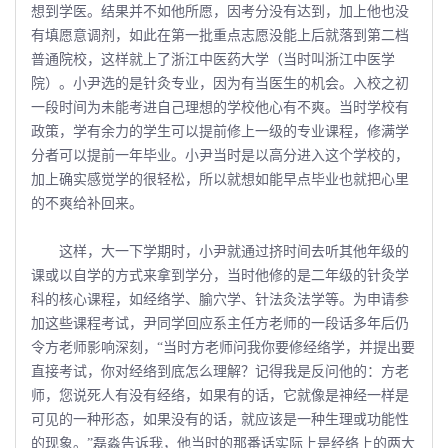
想到学医。结果并不如他所愿，因考分没有达到，加上他也没
有填愿意调剂，如此在第一批重点志愿没能上后就落到第二档
普通院校，这样就上了浙江中医药大学（当时叫浙江中医学
院）。小尹选的是针灸专业，因为有当医生的机会。入校之初
一段时间为未能考进自己理想的学校他心有不爽。当时学校有
政策，学有余力的学生可以提前修上一级的专业课程，修满学
分者可以提前一年毕业。小尹当时是以高分进入这个学校的，
加上确实感觉学的很轻松，所以就想如能早点毕业也就把心里
的不爽给补回来。
这样，大一下学期时，小尹就通过挤时间去听其他年级的
课或以自学的方式来拿到学分，当时他修的是二年级的针灸学
科的核心课程，如经络学、腧穴学、针法灸法学等。为申请参
加这些课程考试，尹同学回应系主任方老师的一段话多年后仍
令方老师影响深刻，“当时方老师问我你要修经络学，并提出要
直接考试，你对经络到底怎么理解？记得我是反问他的：方老
师，您说死人有没有经络，如果有的话，它就像是神经一样是
可见的一种形态，如果没有的话，就应该是一种生理或功能性
的现象。”磊淼告诉我，他当时的那番话实际上是经络上的两大