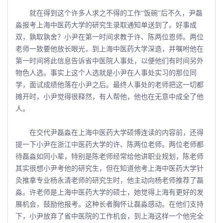
就在得到这个许多人求之不得的工作“饭碗”后不久，尹磊
淼报考上海中医药大学的研究生录取通知单送到了。好事成
双，孰取孰舍？小尹在第一时间求教于许、陈两位恩师。两位
老师一致要他放长眼光，到上海中医药大学深造，并嘱咐他在
第一时间将此信息告诉省中医院人事处，以便他们有时间另外
物色人选。事实上这个人选就是小尹在人事处实习的那位同
学，面试成绩他落在小尹之后。最终人事处的老师把这一切都
摊开时，小尹觉得很释然，有人帮他，他也在无意中成全了他
人。
在交代尹磊淼在上海中医药大学硕博连读的内容前，还得
提一下小尹在浙江中医药大学的许、陈两位老师。两位老师都
待磊淼如同小辈，特别是陈老师经常给他讲职业规划，陈老师
其实很想小尹考他的研究生，但在知道他考上海中医药大学针
灸推拿专业杨永清老师的研究生时，他主动向杨老师推荐了磊
淼。许老师是上海中医药大学的硕士，她觉得上海有更好的发
展机会，鼓励他报考。这种长者胸怀让磊淼感动。在他们支持
下，小尹放弃了省中医院的工作机会，到上海这样一个他完全