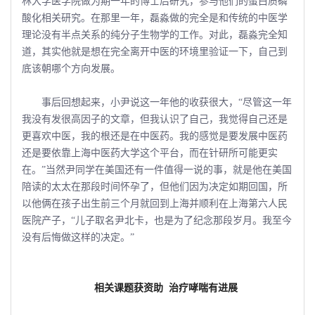
林大学医学院做为期一年的博士后研究，参与他们的蛋白质磷
酸化相关研究。在那里一年，磊淼做的完全是和传统的中医学
理论没有半点关系的纯分子生物学的工作。对此，磊淼完全知
道，其实他就是想在完全离开中医的环境里验证一下，自己到
底该朝哪个方向发展。
事后回想起来，小尹说这一年他的收获很大，“尽管这一年
我没有发很高因子的文章，但我认识了自己，我觉得自己还是
更喜欢中医，我的根还是在中医药。我的感觉是要发展中医药
还是要依靠上海中医药大学这个平台，而在针研所可能更实
在。”当然尹同学在美国还有一件值得一说的事，就是他在美国
陪读的太太在那段时间怀孕了，但他们因为决定如期回国，所
以他俩在孩子出生前三个月就回到上海并顺利在上海第六人民
医院产子，“儿子取名尹北卡，也是为了纪念那段岁月。我至今
没有后悔做这样的决定。”
相关课题获资助
治疗哮喘有进展