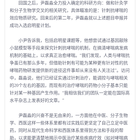
回国之后，尹磊淼全力投入确定的科研方向：做和针灸学
和分子生物学交叉的相关研究，具体瞄准的是：针刺抗哮喘的
效应物质研究。回来后的第二年，尹磊淼就以上述题目申报并
成功入选启明星计划。
小尹告诉我，包括启明星课题等，他想尝试通过基因敲除
小鼠模型等手段来探究针刺抗哮喘的机制，在搞清哮喘病发病
机制的基础上，以求真正治愈哮喘。“我们发现，人类与哮喘抗
争虽已有那么多年，但借助针刺有可能为某种更有针对性的抗
哮喘药物研发提供新的途径这件事却从来没有人关注过”。访问
中，磊淼说，他们已经证实通过针刺治疗，能调控与哮喘相关
的20个左右的基因，而现有的治疗哮喘的药物小分子基本只能
针对某一种基因产生作用。“我相信我们的团队一定能在国际高
水平杂志上发表好的文章。”
尹磊淼的兴奋不是无由来的，一方面他在中医、分子生物
学、西医这样一些体系里都有过实践后更坚定了自己立足中医
药，同时从现代生命科学和西医体系里得到方法和手段的帮
助，以求能更清楚地揭示中医治疗某些疾病疗效（如对哮喘病