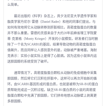
么简单。
最近出版的《科学》杂志上，宾夕法尼亚大学遗传学家和
脂类学家丹尼尔·雷德（Daniel Rader）和他的同事们提出，与
如何有效地将它从动脉转移到肝脏相比，高密度脂蛋白的数量
并不那么重要。雷德的灵感来自于大约20年前麻省理工学院蒙
蒂·克里格（Monty Krieger）开发的小鼠模型。研发者们当时删
除了一个名为SCARB1的基因，结果导致动物的高密度脂蛋白
值飙升，而且同样让人感到意外的是，动脉被严重堵塞。海耐
克表示：实验小鼠实际上是得了心脏病。因为这些小鼠体内运
送胆固醇的系统受到了破坏。
通常情况下，高密度脂蛋白颗粒从动脉的免疫细胞中采集
胆固醇，然后将它们沉积在肝脏中，这样可以再次开始新的循
环。由SCARB1基因形成的蛋白质，也就是被称为SR-B1的蛋白
质帮助完成这一沉积过程。缺乏SR-B1蛋白质的小鼠的高密度
脂蛋白颗粒中充满了胆固醇，它们拼命地想从动脉壁上剥离更
多胆固醇。