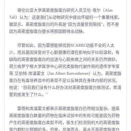
哥伦比亚大学高密度脂蛋白研究人员艾伦·塔尔（Alan
Tall）认为：这是我们从动物研究中提出怀疑的一个重要线索。
据显示，高密度脂蛋白的升高是“因为流量受到阻挡”，而不是
因为高密度脂蛋白擅长将胆固醇排出动脉。
尽管如此，因为雷德能够找到SCARB1功能不全的人太
少，而且基因突变对于心脏健康的潜在影响似乎比较温和，有
缺陷的高密度脂蛋白的运送与心脏疾病之间的关系仍然微妙。
荷兰格罗宁根大学医学中心研究类脂物代谢作用的遗传学专家
简·艾伯特·库温霍文（Jan Albert Kuivenhoven）认为，高密度脂
蛋白在有盖培养皿中的表现不足以反映其在身体内部的状况。
他说：“目前我们没有什么好办法对高密度脂蛋白做测试，弄清
楚到底发生了什么。”
雷德和库温霍文都表示高密度脂蛋白仍然相当复杂。提高
高密度脂蛋白数量的药物在临床试验中的失败可能是因为药物
产生的高密度脂蛋白类型不同，医生们检测到的大的高密度脂
蛋白颗粒比预期的多。但是，总体而言，高水平高密度脂蛋白