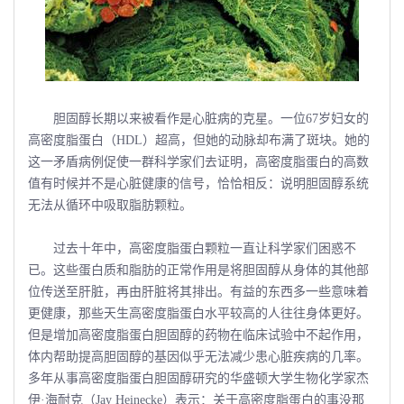
胆固醇长期以来被看作是心脏病的克星。一位67岁妇女的
高密度脂蛋白（HDL）超高，但她的动脉却布满了斑块。她的
这一矛盾病例促使一群科学家们去证明，高密度脂蛋白的高数
值有时候并不是心脏健康的信号，恰恰相反：说明胆固醇系统
无法从循环中吸取脂肪颗粒。
过去十年中，高密度脂蛋白颗粒一直让科学家们困惑不
已。这些蛋白质和脂肪的正常作用是将胆固醇从身体的其他部
位传送至肝脏，再由肝脏将其排出。有益的东西多一些意味着
更健康，那些天生高密度脂蛋白水平较高的人往往身体更好。
但是增加高密度脂蛋白胆固醇的药物在临床试验中不起作用，
体内帮助提高胆固醇的基因似乎无法减少患心脏疾病的几率。
多年从事高密度脂蛋白胆固醇研究的华盛顿大学生物化学家杰
伊·海耐克（Jay Heinecke）表示：关于高密度脂蛋白的事没那