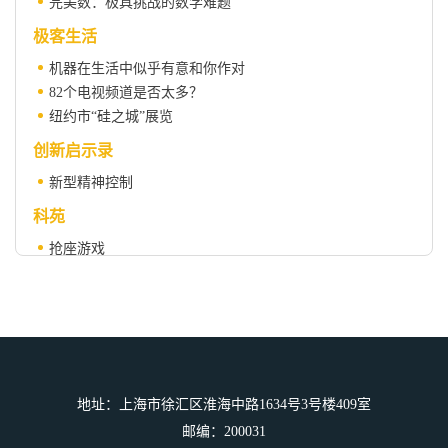
完美数：极具挑战的数学难题
极客生活
机器在生活中似乎有意和你作对
82个电视频道是否太多？
纽约市“硅之城”展览
创新启示录
新型精神控制
科苑
抢座游戏
科学人物
圭多·阿塔瑞利（1941-2015）
地址：上海市徐汇区淮海中路1634号3号楼409室
邮编：200031