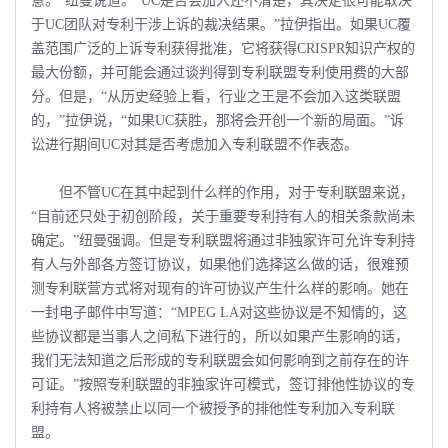
意。”纽曼说道。“UC是否会加入还不清楚，其决定很可能取决
于UC团队对专利干涉上诉的裁决结果。”拉伊指出。如果UC覆
盖范围广泛的上诉专利获得批准，它将获得CRISPR知识产权的
最大份额，并可能会通过谈判得到专利联盟专利使用费的大部
分。但是，“从历史经验上看，行业之王是不会加入这类联盟
的，”拉伊说，“如果UC获胜，那将会开创一个新的局面。”诉
讼进行期间UC对其是否考虑加入专利联盟不作表态。
但不管UC在其中起到什么样的作用，对于专利联盟来说，
“目前还只处于初创阶段，关于重要专利持有人的相关条款尚未
确定。”纽曼强调。但是专利联盟将通过非独家许可允许专利持
有人与外部各方签订协议，如果他们选择这么做的话，很难预
测专利联营方式将对现有的许可协议产生什么样的影响。她在
一封电子邮件中写道：“MPEG LA对这些协议是不知情的，这
些协议都是当事人之间私下进行的，所以如果产生影响的话，
我们无法知道之后形成的专利联盟会如何影响到之前存在的许
可证。”按照专利联盟的非独家许可模式，签订排他性协议的专
利持有人将被禁止以同一个被授予的排他性专利加入专利联
盟。