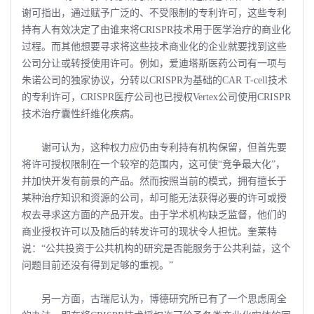
谢可指出，通过赋予广泛的、不受限制的专利许可，这些专利
持有人有效决定了由谁来将CRISPR技术用于医学治疗的商业化
过程。而其他想要寻求将这些技术商业化的企业就要找到这些
公司分让或转授使用许可。例如，爱迪塔斯医药公司有一项与
朱诺公司的独家协议，分转以CRISPR为基础的CAR T-cell技术
的专利许可，CRISPR医疗公司也已授权Vertex公司使用CRISPR
技术治疗囊性纤维化疾病。
谢可认为，这种权力应仍由专利持有机构保留，但首先要
将许可授权限制在一个较窄的范围内，这可使“竞争最大化”，
并加快开发有前景的产品。然而按照当前的模式，拥有擅长于
某种治疗知识和资源的公司，却可能无法获得必要的许可或授
权去寻求这方面的产品开发。由于学术机构缺乏监督，他们的
商业授权许可以及随后的转发许可的现状令人担忧。奎莱特
说：“公共投资于公共机构的研究是否能服务于公共利益，这个
问题目前还没有得到足够的重视。”
另一方面，古瑞尼认为，博德研究所已有了一个思虑周全