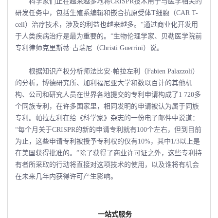
科学家们正在越来越多地将CRISPR技术用于与医学相关的
研发任务中，包括生殖系编辑和嵌合抗原受体T细胞（CAR T-
cell）治疗技术，涉及的利益也越来越多。“通过商业化开发用
于人类疾病治疗是最为重要的。”生物伦理学家、贝勒医学院前
专利律师克里斯蒂·古瑞尼（Christi Guerrini）说。
根据知识产权分析师法比安·帕拉左利（Fabien Palazzoli）
的分析，博德研究所、加利福尼亚大学和数以百计的其他机
构、公司和研究人员在世界各地提交的专利申请构成了1 720多
个同族专利，在许多国家里，相同发明的申请被认为属于同族
专利。帕拉左利在给《科学家》杂志的一份电子邮件中说道：
“每个月关于CRISPR的新的申请专利就有100个左右，但到目前
为止，这些申请专利被授予专利权的仅有10%，其中1/3以上是
在美国获得批准的。”除了获得了商业许可证之外，这些专利持
有者所采取的行动将直接对这项技术的使用，以及谁将有机会
在未来几年内获得许可产生影响。
一站式服务