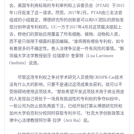
会，美国专利商标局的专利审判和上诉委员会（PTAB）于2015
年12月批准了这一请求。然而，2017年2月，PTAB由三名法官
组成的小组裁定，博德研究所的创新是可以和UC团队的原始发
现分别申请专利权的。UC一方于2017年4月对这项裁决提起上
诉，称他们的原始应用覆盖了所有细胞、植物、动物和人类，
而不是只局限于细菌的基因编辑。“谁将拥有哪些专利权，如今
有着很多的不确定性。卷入法律争议是一件有风险的事情。”斯
坦福大学法学教授丽莎·拉瑞摩尔·奎莱特（Lisa Larrimore
Ouellette）说道。
尽管这场专利权之争对学术研究人员使用CRISPR-Cas技术
没有什么大的影响，只要不是通过这项成果去获利，就可以不
受阻碍地使用这项技术。“那些希望开发这项技术用于商业用途
的人发现自己将处于一场具有挑战性的专利权的争夺纠纷中，
一些公司为防止损失两面下注，已经开始打算从博德研究所和
加州大学伯克利分校同时获取专利许可。”杜克大学创新政策法
律中心法律教授阿尔蒂·拉伊（Arti Rai）说。