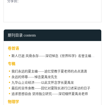
分享到：
期刊目录 contents
卷首语
斯人已逝 风骨永存——深切悼念《世界科学》名誉主编夏禹龙先生
专稿
我们永远的夏主编——追忆受教于夏老师的点点滴滴
永远的师尊——悼念夏禹龙先生
九华山上论经济——以此文怀念学长夏禹龙
最后的言传身教——回忆对夏院长进行口述采访的日子
追求思想自由 坚持独立研究——深切缅怀夏禹龙老师
物理学