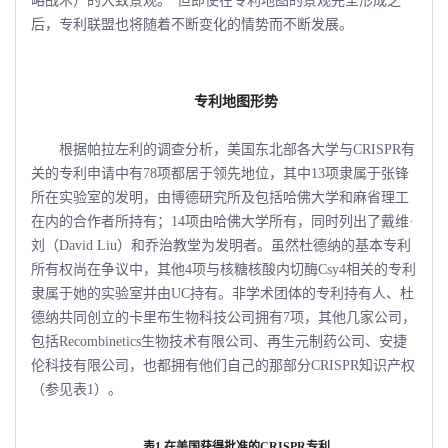
略战术）的大致景观。”但即使在专利地图的景观完全形成之
后，专利联盟也将随着不断变化的情势而不断发展。
专利地图形势
根据帕拉左利的调查分析，美国东北部各大学与CRISPR有
关的专利申请中有78项都居于领先地位，其中13项隶属于张锋
所在实验室的发明，由博德研究所及包括哈佛大学和麻省理工
在内的合作者所持有；14项由哈佛大学所有，同时列出了戴维·
刘（David Liu）和乔治教堂为发明者。虽然杜德纳的基本专利
所有权尚在争议中，其他4项与核糖核酸内切酶Csy4相关的专利
隶属于她的实验室并由UC持有。非学术团体的专利持有人、杜
德纳共同创立的卡里布生物科技公司拥有7项，其他几家公司，
包括Recombinetics生物技术有限公司、再生元制药公司、安捷
伦科技有限公司，也都拥有他们自己的那部分CRISPR知识产权
（参见表1）。
表
1
在美国获得批准的
CRISPR
专利