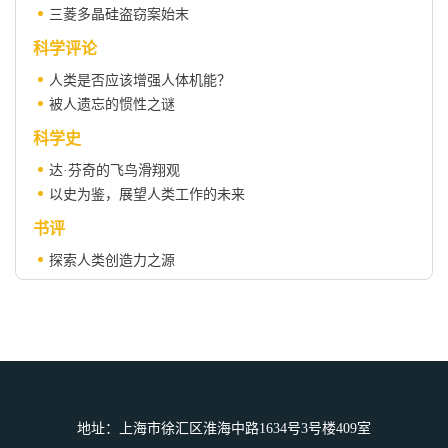
三菱多晶硅盗窃案始末
科学评论
人类是否应该增强人体机能？
被人遗忘的惯性之谜
科学史
达·芬奇的飞鸟滑翔观
以史为鉴，展望人类工作的未来
书评
探索人类创造力之源
微科幻
太空越狱
科学人物
尼古拉斯·布洛姆伯根（1920—2017）
总目次
地址：上海市徐汇区淮海中路1634号3号楼409室