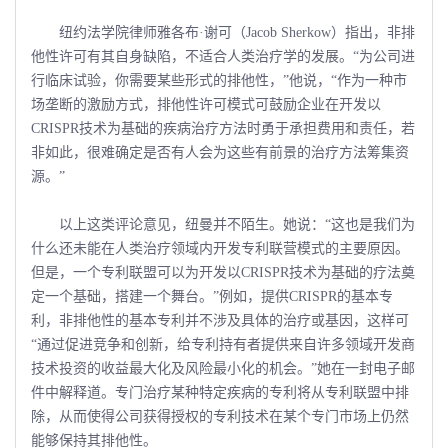
纽约法学院律师雅各布·谢可（Jacob Sherkow）指出，非排
他性许可有其自身缺陷，不适合人类治疗学的发展。“为公司进
行临床试验，你需要某些形式的排他性，”他说，“作为一种市
场垄断的激励方式，排他性许可模式可鼓励企业在开发以
CRISPR技术为基础的疾病治疗方法时勇于承担费用和责任，若
非如此，很难确定是否有人会为这些有前景的治疗方法筹集资
源。”
以上这类评论意见，纽曼并不陌生。她说：“这也是我们为
什么还未能在人类治疗领域内开发专利联营模式的主要原因。
但是，一个专利联盟可以为开发以CRISPR技术为基础的疗法奠
定一个基础，搭建一个舞台。”例如，提供CRISPR的基本专
利，非排他性的基本专利并不涉及具体的治疗或基因，这样可
“通过促进竞争和创新，给专利持有者提供来自许多领域开发商
技术投资的收益最大化及风险最小化的机会。”她在一封电子邮
件中解释道。专门治疗某种特定疾病的专利将从专利联盟中排
除，从而使得公司获得授权的专利技术在某个专门市场上仍然
能够保持其排他性。