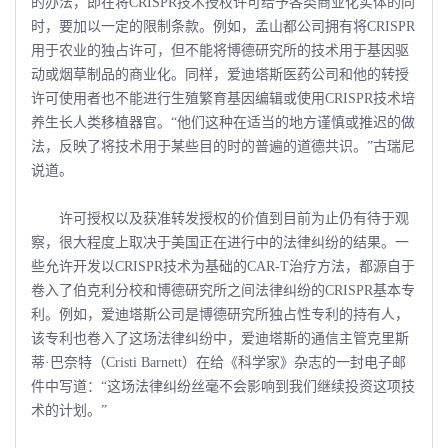
的办法，即在将CRISPR技术授权许可给予各类商业化实体的同
时，要加以一定的限制条款。例如，孟山都公司拥有将CRISPR
用于农业的独占许可，但不能将博德研究所的技术用于基因驱
动或烟草制品的商业化。同样，爱迪塔斯医药公司和他的转授
许可使用者也不能进行生殖繁育基因编辑或使用CRISPR技术培
养生长人类移植器官。“他们这种在适当的地方谨慎或推迟的做
法，反映了将技术用于某些目的时的普遍的道德共识。”古瑞尼
说道。
许可授权以及获准转发授权的价值到目前为止仍有待于观
察，很大程度上取决于美国正在进行中的法律纠纷的结果。一
些允许开发以CRISPR技术为基础的CAR-T治疗方法，都源自于
卷入了伯克利分校和博德研究所之间法律纠纷的CRISPR基本专
利。例如，爱迪塔斯公司是博德研究所独占性专利的持有人，
该专利也卷入了这场法律纠纷中，爱迪塔斯的通信主管克里斯
蒂·巴奈特（Cristi Barnett）在给《科学家》杂志的一封电子邮
件中写道：“这场法律纠纷丝毫不会影响到我们继续投资这项技
术的计划。”