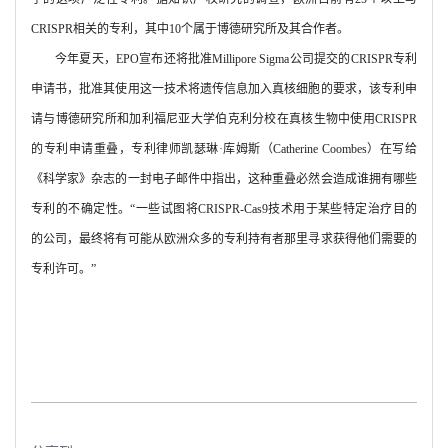
CRISPR
相关的专利，其中
10
个属于博德研究所及其合作者。
今年夏天，
EPO
宣布还将批准
Millipore Sigma
公司提交的
CRISPR
专利
申请书，批准其使用这一技术将遗传信息加入真核细胞的要求，该专利申
请与博德研究所和加利福尼亚大学伯克利分校在真核生物中使用
CRISPR
的专利申请重叠，专利律师凯瑟琳·库姆斯（
Catherine Coombes
）在写给
《科学家》杂志的一封电子邮件中指出，这种重叠必然会造成谁拥有哪些
专利的不确定性。“一些试图将
CRISPR-Cas9
技术用于某些特定治疗目的
的公司，最终将有可能从欧洲众多的专利持有者那里寻求获得他们需要的
专利许可。”