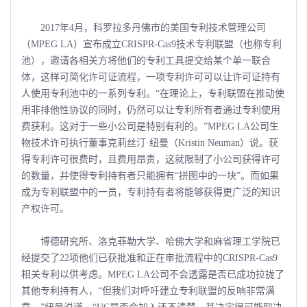
2017年4月，科罗拉多丹佛市的美国专利技术管理公司
（MPEG LA）宣布成立CRISPR-Cas9技术专利联盟（也称专利
池），邀请各相关方将他们的专利工具提交给某个单一联合
体，这样可简化许可证流程，一项专利许可可以让许可证持有
人使用专利池中的一系列专利。“在理论上，专利联盟在推动使
用非排他性协议的同时，仍然可以让专利所有者通过专利使用
费获利。这对于一些小公司是特别有利的。”MPEG LA公司生
物技术许可执行董事克莉丝汀·纽曼（Kristin Neuman）说。获
得专利许可很费时，且费用昂贵，这就限制了小公司获得许可
的数量，并使得专利持有者只能拥有“拼图中的一块”。而如果
成为专利联盟中的一员，专利持有者将能够获得更广泛的知识
产权许可。
博德研究所、洛克菲勒大学、哈佛大学和麻省理工学院已
经提交了22项他们已获批准和正在审批流程中的CRISPR-Cas9
相关专利以供考虑。MPEG LA公司不会透露是否已成功拉拢了
其他专利持有人，“但我们对呼吁建立专利联盟的反响非常满