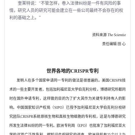
奎莱特说：“不管怎样，卷入法律纠纷是一件有风险的事
情，研究人员的研究可能会建立在一些公司最终不会存在的权
利的基础之上。”
资料来源
The Scientist
责任编辑 田 心
世界各地的
CRISPR
专利
发明人在多个国家申请同一专利的做法是很普遍的。美国
CRISPR
技
术的一些主要开发者，包括加利福尼亚大学伯克利分校，博德研究所都同
时在国外申请专利，这样做的目的为了扩大其作为关键专利持有人的影
响。中国国家知识产权局（
SIPO
）已授予加利福尼亚大学伯克利分校研
究团队
CRISPR
系统原核生物和真核生物细胞的专利权，这是与博德研究
所发生法律纠纷的同一专利。欧洲专利局（
EPO
）也批准了加利福尼亚大
学的这项广泛性专利。据知识产权研究的调查，欧洲目前有
25
个以上与